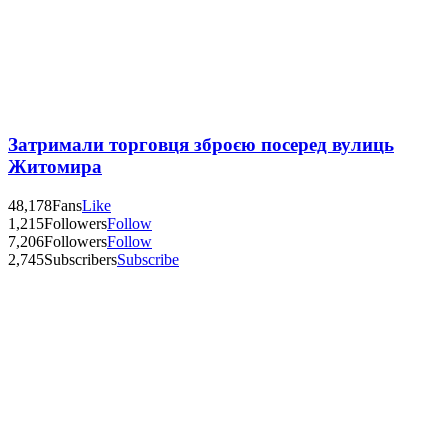
Затримали торговця зброєю посеред вулиць
Житомира
48,178
Fans
Like
1,215
Followers
Follow
7,206
Followers
Follow
2,745
Subscribers
Subscribe