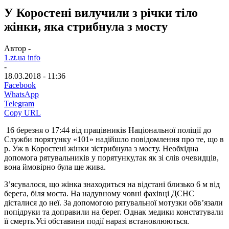
У Коростені вилучили з річки тіло
жінки, яка стрибнула з мосту
Автор -
1.zt.ua info
-
18.03.2018 - 11:36
Facebook
WhatsApp
Telegram
Copy URL
16 березня о 17:44 від працівників Національної поліції до
Служби порятунку «101» надійшло повідомлення про те, що в
р. Уж в Коростені жінки зістрибнула з мосту. Необхідна
допомога рятувальників у порятунку,так як зі слів очевидців,
вона ймовірно була ще жива.
З’ясувалося, що жінка знаходиться на відстані близько 6 м від
берега, біля моста. На надувному човні фахівці ДСНС
дісталися до неї. За допомогою рятувальної мотузки обв’язали
попідруки та доправили на берег. Однак медики констатували
її смерть.Усі обставини події наразі встановлюються.