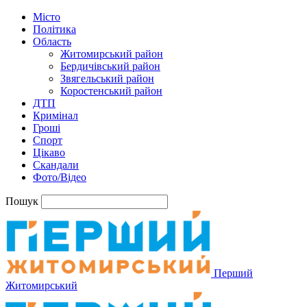
Місто
Політика
Область
Житомирський район
Бердичівський район
Звягельський район
Коростенський район
ДТП
Кримінал
Гроші
Спорт
Цікаво
Скандали
Фото/Відео
Пошук
Перший
Житомирський