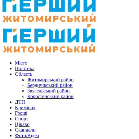
Місто
Політика
Область
Житомирський район
Бердичівський район
Звягельський район
Коростенський район
ДТП
Кримінал
Гроші
Спорт
Цікаво
Скандали
Фото/Відео