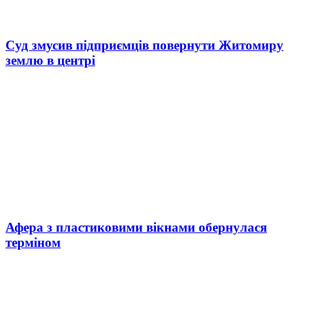
Суд змусив підприємців повернути Житомиру
землю в центрі
Афера з пластиковими вікнами обернулася
терміном