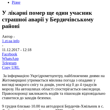
Різне
У лікарні помер ще один учасник
страшної аварії у Бердичівському
районі
Автор -
1.zt.ua info
-
11.12.2017 - 12:18
Facebook
WhatsApp
Telegram
Copy URL
За інформацією Укргідрометцентру, найближчими днями на
Житомирщині утримається мінлива погода з опадами у
вигляді мокрого снігу та дощів, уночі від 0 до 4 градусів
морозу. На автошляхах області спостерігається ожеледиця.
Правоохоронці закликають водіїв та пішоходів відповідально
ставитися до заходів безпеки.
9 грудня близько 10.00 на автодорозі Бердичів-Хмільник в с.