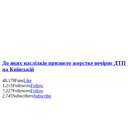
До яких наслідків призвело жорстке вечірнє ДТП
на Київській
48,178
Fans
Like
1,215
Followers
Follow
7,227
Followers
Follow
2,745
Subscribers
Subscribe