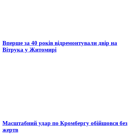
Вперше за 40 років відремонтували двір на
Вітрука у Житомирі
Масштабний удар по Кромбергу обійшовся без
жертв