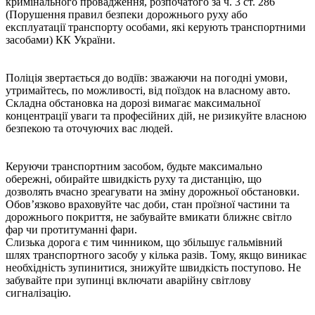
кримінального провадження, розпочатого за ч. 3 ст. 286
(Порушення правил безпеки дорожнього руху або
експлуатації транспорту особами, які керують транспортними
засобами) КК України.
Поліція звертається до водіїв: зважаючи на погодні умови,
утримайтесь, по можливості, від поїздок на власному авто.
Складна обстановка на дорозі вимагає максимальної
концентрації уваги та професійних дій, не ризикуйте власною
безпекою та оточуючих вас людей.
Керуючи транспортним засобом, будьте максимально
обережні, обирайте швидкість руху та дистанцію, що
дозволять вчасно зреагувати на зміну дорожньої обстановки.
Обов’язково враховуйте час доби, стан проїзної частини та
дорожнього покриття, не забувайте вмикати ближнє світло
фар чи протитуманні фари.
Слизька дорога є тим чинником, що збільшує гальмівний
шлях транспортного засобу у кілька разів. Тому, якщо виникає
необхідність зупинитися, знижуйте швидкість поступово. Не
забувайте при зупинці включати аварійну світлову
сигналізацію.