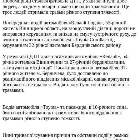
Любомирівці сталася фатальна ДТП, у якій загинули двоє
людей, а згодом у лікарні помер ще один травмований. Ще
троє людей отримали травми різного ступеня тяжкості.
Попередньо, водій автомобіля «Renault Logan», 55-річний
житель Вінницької області, на заокругленій ділянці дороги не
впорався з керуванням та виїхав на смугу зустрічного руху, де
вчинив зіткнення з автомобілем «Toyota Corolla» під
керуванням 32-річної жительки Бердичівського району.
У результаті ДТП двоє пасажирів автомобіля «Renault», 54-
річна жителька Вінниччини та 27-річний бердичівлянин,
загинули на місці події. Пасажира цього ж автомобіля, 37-
річного жителя м. Бердичева, було доставлено до
реанімаційного відділення міської лікарні, однак врятувати
його життя не вдалося. Водія також було госпіталізовано із
травмами.
Водія автомобіля «Toyota» та пасажира, її 10-річного сина,
було госпіталізовано до травматологічного відділення з
травмами різного ступеню тяжкості.
Нині триває з’ясування причин та обставин події у рамках