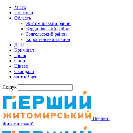
Місто
Політика
Область
Житомирський район
Бердичівський район
Звягельський район
Коростенський район
ДТП
Кримінал
Гроші
Спорт
Цікаво
Скандали
Фото/Відео
Пошук
Перший
Житомирський