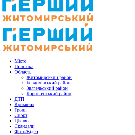
Місто
Політика
Область
Житомирський район
Бердичівський район
Звягельський район
Коростенський район
ДТП
Кримінал
Гроші
Спорт
Цікаво
Скандали
Фото/Відео