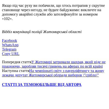
Якщо під час руху ви побачили, що хтось потрапив у скрутне
становище через негоду, не будьте байдужими: викличте на
допомогу аварійні служби або зателефонуйте за номером
«102».
Відділ комунікації поліції Житомирської області
Facebook
WhatsApp
Telegram
Copy URL
Попередня стаття
У Житомирі затримали шахрая, який ніде не
працюючи, заробляв тисячі гривень на аферах по всій країні
Наступна стаття
На чемпіонаті світу з пауерліфтингу та жиму
лежачи депутат Житомирської облради виборов \”срібло\”
СТАТТІ ЗА ТЕМОЮ
БІЛЬШЕ ВІД АВТОРА