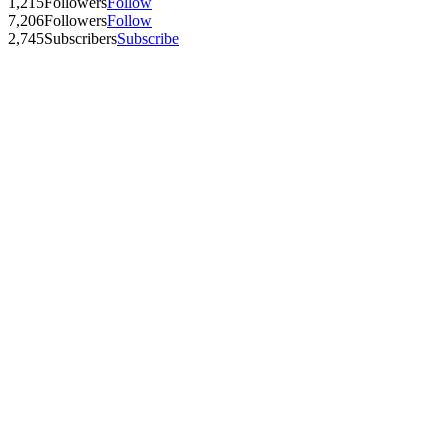
1,215
Followers
Follow
7,206
Followers
Follow
2,745
Subscribers
Subscribe