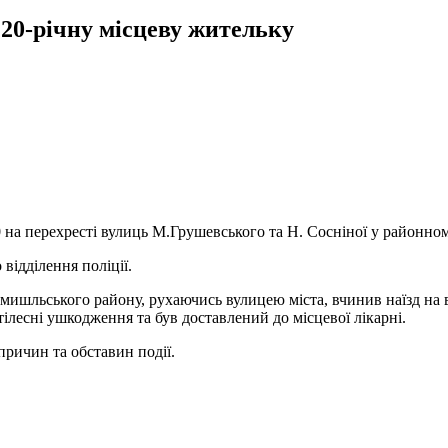
20-річну місцеву жительку
 на перехресті вулиць М.Грушевського та Н. Сосніної у районном
відділення поліції.
мишльського району, рухаючись вулицею міста, вчинив наїзд на в
ілесні ушкодження та був доставлений до місцевої лікарні.
причин та обставин події.