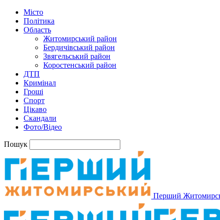
Місто
Політика
Область
Житомирський район
Бердичівський район
Звягельський район
Коростенський район
ДТП
Кримінал
Гроші
Спорт
Цікаво
Скандали
Фото/Відео
Пошук
Перший Житомирс