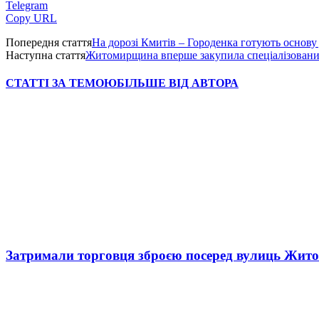
Telegram
Copy URL
Попередня стаття
На дорозі Кмитів – Городенка готують основу
Наступна стаття
Житомирщина вперше закупила спеціалізований
СТАТТІ ЗА ТЕМОЮ
БІЛЬШЕ ВІД АВТОРА
Затримали торговця зброєю посеред вулиць Жит