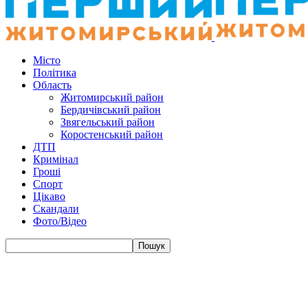
Місто
Політика
Область
Житомирський район
Бердичівський район
Звягельський район
Коростенський район
ДТП
Кримінал
Гроші
Спорт
Цікаво
Скандали
Фото/Відео