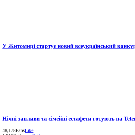
У Житомирі стартує новий всеукраїнський конку
Нічні запливи та сімейні естафети готують на Tete
48,178
Fans
Like