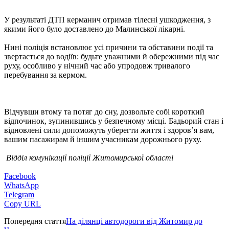
У результаті ДТП керманич отримав тілесні ушкодження, з
якими його було доставлено до Малинської лікарні.
Нині поліція встановлює усі причини та обставини події та
звертається до водіїв: будьте уважними й обережними під час
руху, особливо у нічний час або упродовж тривалого
перебування за кермом.
Відчувши втому та потяг до сну, дозвольте собі короткий
відпочинок, зупинившись у безпечному місці. Бадьорий стан і
відновлені сили допоможуть уберегти життя і здоров’я вам,
вашим пасажирам й іншим учасникам дорожнього руху.
Відділ комунікації поліції Житомирської області
Facebook
WhatsApp
Telegram
Copy URL
Попередня стаття
На ділянці автодороги від Житомир до