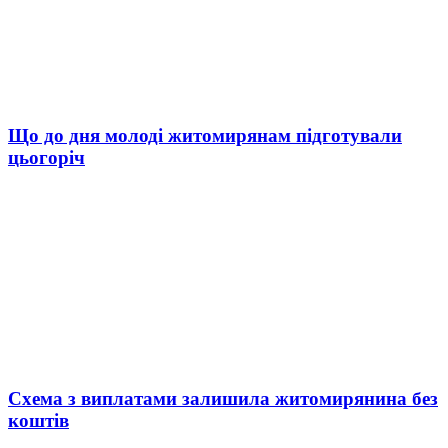
Що до дня молоді житомирянам підготували
цьогоріч
Схема з виплатами залишила житомирянина без
коштів