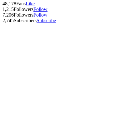
48,178
Fans
Like
1,215
Followers
Follow
7,206
Followers
Follow
2,745
Subscribers
Subscribe