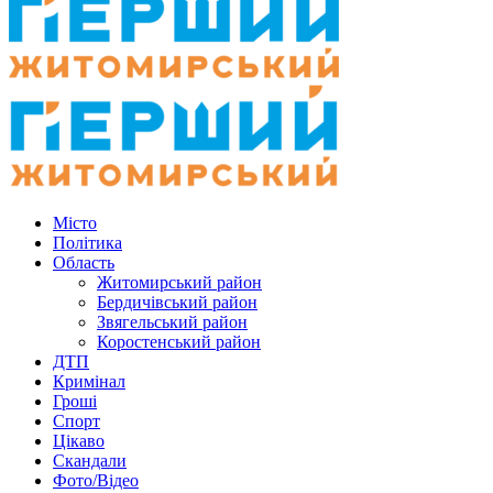
Місто
Політика
Область
Житомирський район
Бердичівський район
Звягельський район
Коростенський район
ДТП
Кримінал
Гроші
Спорт
Цікаво
Скандали
Фото/Відео