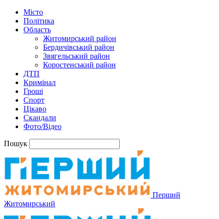
Місто
Політика
Область
Житомирський район
Бердичівський район
Звягельський район
Коростенський район
ДТП
Кримінал
Гроші
Спорт
Цікаво
Скандали
Фото/Відео
Пошук
Перший
Житомирський