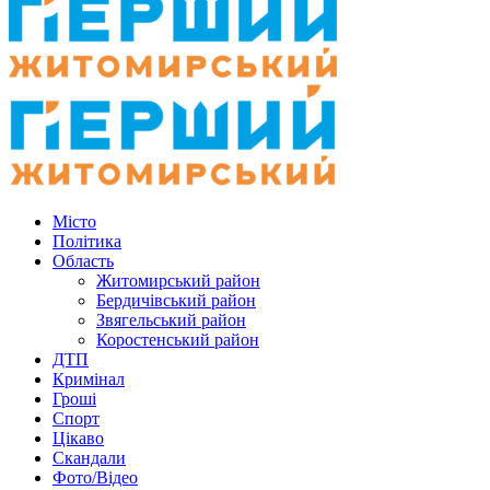
Місто
Політика
Область
Житомирський район
Бердичівський район
Звягельський район
Коростенський район
ДТП
Кримінал
Гроші
Спорт
Цікаво
Скандали
Фото/Відео