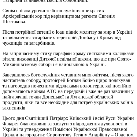
Татарина та диякона Василя Солонинки.
Своїм співом урочисте богослужіння прикрасив
Архієрейський хор під керівництвом регента Євгенія
Шестакова.
Після потрійної ектенії о.Іоан підніс молитву за мир в Україні
та звільнення загарбаних територій Донбасу і Криму від
чужинців та загарбників.
На запричасниму стиху парафіян храму святковими колядками
вітали вихованці Дитячої недільної школи, що діє при Свято-
Михайлівському соборі і є найбільшою в Україні.
Завершилось богослужіння уставним многоліттям, після якого
настоятель собору, протоієрей Богдан Бойко щиро подякував
та нагородив почесними відзнаками волонтерів, які постійно
допомагають воїнам АТО на передовій і вже не раз завозили у
найгарячіші точки Донецької та Луганської областей
продукти, ліки та все необхідне для потреб українських воїнів-
захисників.
Цього дня Святійший Патріарх Київський і всієї Руси-України
Філарет благословив за заслуги з відродження духовності в
Україні та утвердження Помісної Української Православної
Церкви нагородити: Сиропятову Тетяну Андріївну – Орденом