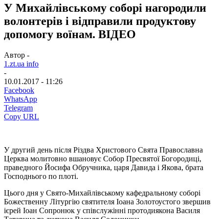
У Михайлівському соборі нагородили
волонтерів і відправили продуктову
допомогу воїнам. ВІДЕО
Автор -
1.zt.ua info
-
10.01.2017 - 11:26
Facebook
WhatsApp
Telegram
Copy URL
У другий день після Різдва Христового Свята Православна
Церква молитовно вшановує Собор Пресвятої Богородиці,
праведного Йосифа Обручника, царя Давида і Якова, брата
Господнього по плоті.
Цього дня у Свято-Михайлівському кафедральному соборі
Божественну Літургію святителя Іоана Золотоустого звершив
ієрей Іоан Сопронюк у співслужінні протодиякона Василя