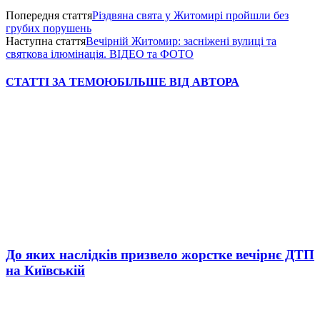
Попередня стаття
Різдвяна свята у Житомирі пройшли без
грубих порушень
Наступна стаття
Вечірній Житомир: засніжені вулиці та
святкова ілюмінація. ВІДЕО та ФОТО
СТАТТІ ЗА ТЕМОЮ
БІЛЬШЕ ВІД АВТОРА
До яких наслідків призвело жорстке вечірнє ДТП
на Київській