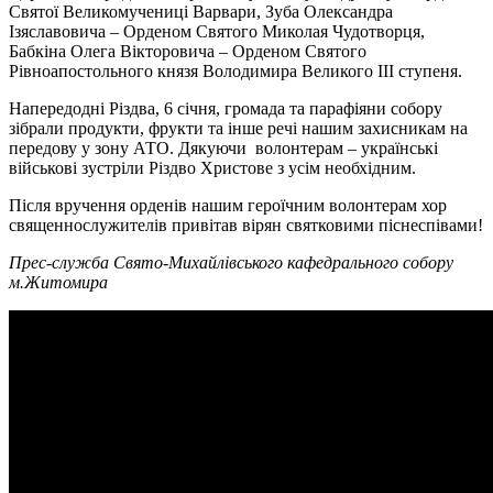
Святої Великомучениці Варвари, Зуба Олександра
Ізяславовича – Орденом Святого Миколая Чудотворця,
Бабкіна Олега Вікторовича – Орденом Святого
Рівноапостольного князя Володимира Великого ІІІ ступеня.
Напередодні Різдва, 6 січня, громада та парафіяни собору
зібрали продукти, фрукти та інше речі нашим захисникам на
передову у зону АТО. Дякуючи волонтерам – українські
військові зустріли Різдво Христове з усім необхідним.
Після вручення орденів нашим героїчним волонтерам хор
священнослужителів привітав вірян святковими піснеспівами!
Прес-служба Свято-Михайлівського кафедрального собору
м.Житомира