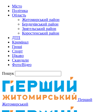
Місто
Політика
Область
Житомирський район
Бердичівський район
Звягельський район
Коростенський район
ДТП
Кримінал
Гроші
Спорт
Цікаво
Скандали
Фото/Відео
Пошук
Перший
Житомирський