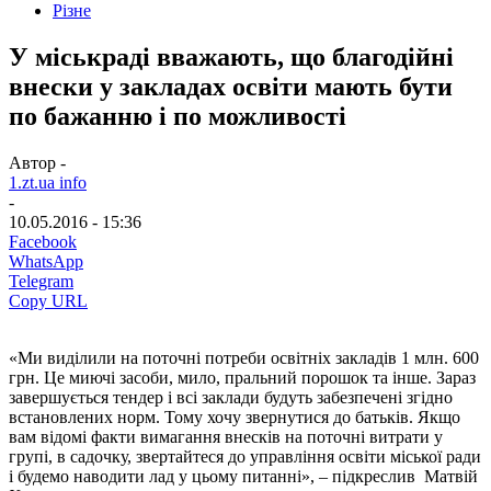
Різне
У міськраді вважають, що благодійні
внески у закладах освіти мають бути
по бажанню і по можливості
Автор -
1.zt.ua info
-
10.05.2016 - 15:36
Facebook
WhatsApp
Telegram
Copy URL
«Ми виділили на поточні потреби освітніх закладів 1 млн. 600
грн. Це миючі засоби, мило, пральний порошок та інше. Зараз
завершується тендер і всі заклади будуть забезпечені згідно
встановлених норм. Тому хочу звернутися до батьків. Якщо
вам відомі факти вимагання внесків на поточні витрати у
групі, в садочку, звертайтеся до управління освіти міської ради
і будемо наводити лад у цьому питанні», – підкреслив Матвій