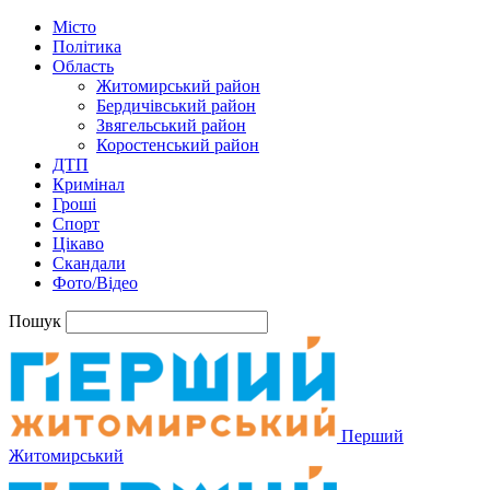
Місто
Політика
Область
Житомирський район
Бердичівський район
Звягельський район
Коростенський район
ДТП
Кримінал
Гроші
Спорт
Цікаво
Скандали
Фото/Відео
Пошук
Перший
Житомирський