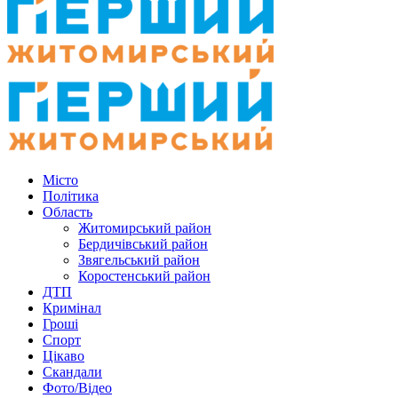
Місто
Політика
Область
Житомирський район
Бердичівський район
Звягельський район
Коростенський район
ДТП
Кримінал
Гроші
Спорт
Цікаво
Скандали
Фото/Відео