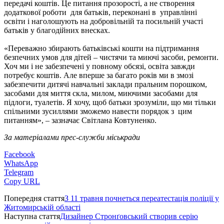
передачі коштів. Це питання прозорості, а не створення
додаткової роботи для батьків, переконані в управлінні
освіти і наголошують на добровільній та посильній участі
батьків у благодійних внесках.
«Переважно збирають батьківські кошти на підтримання
безпечних умов для дітей – чистячи та миючі засоби, ремонти.
Хоч ми і не забезпечені у повному обсязі, освіта завжди
потребує коштів. Але вперше за багато років ми в змозі
забезпечити дитячі навчальні заклади пральним порошком,
засобами для миття скла, милом, миючими засобами для
підлоги, туалетів. Я хочу, щоб батьки зрозуміли, що ми тільки
спільними зусиллями зможемо навести порядок з цим
питанням», – зазначає Світлана Ковтуненко.
За матеріалами прес-служби міськради
Facebook
WhatsApp
Telegram
Copy URL
Попередня стаття
З 11 травня почнеться переатестація поліції у
Житомирській області
Наступна стаття
Дизайнер Стронґовський створив серію