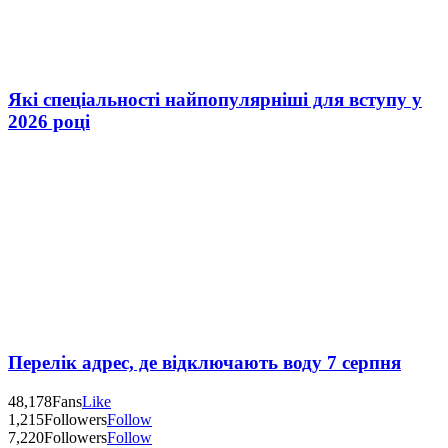
Які спеціальності найпопулярніші для вступу у
2026 році
Перелік адрес, де відключають воду 7 серпня
48,178
Fans
Like
1,215
Followers
Follow
7,220
Followers
Follow