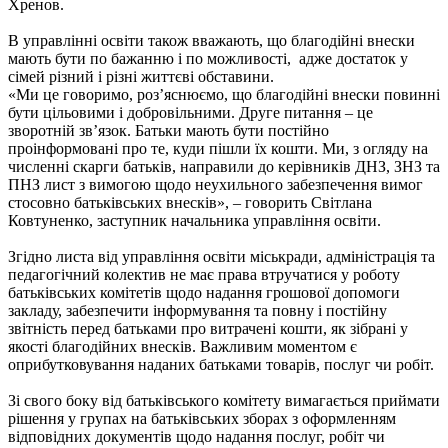
Хренов.
В управлінні освіти також вважають, що благодійні внески
мають бути по бажанню і по можливості, адже достаток у
сімей різний і різні життєві обставини.
«Ми це говоримо, роз’яснюємо, що благодійні внески повинні
бути цільовими і добровільними. Друге питання – це
зворотній зв’язок. Батьки мають бути постійно
проінформовані про те, куди пішли їх кошти. Ми, з огляду на
численні скарги батьків, направили до керівників ДНЗ, ЗНЗ та
ПНЗ лист з вимогою щодо неухильного забезпечення вимог
стосовно батьківських внесків», – говорить Світлана
Ковтуненко, заступник начальника управління освіти.
Згідно листа від управління освіти міськради, адміністрація та
педагогічний колектив не має права втручатися у роботу
батьківських комітетів щодо надання грошової допомоги
закладу, забезпечити інформування та повну і постійну
звітність перед батьками про витрачені кошти, як зібрані у
якості благодійних внесків. Важливим моментом є
оприбутковування наданих батьками товарів, послуг чи робіт.
Зі свого боку від батьківського комітету вимагається приймати
рішення у групах на батьківських зборах з оформленням
відповідних документів щодо надання послуг, робіт чи