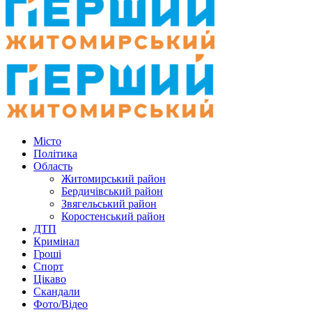
Місто
Політика
Область
Житомирський район
Бердичівський район
Звягельський район
Коростенський район
ДТП
Кримінал
Гроші
Спорт
Цікаво
Скандали
Фото/Відео