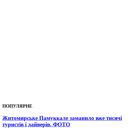
ПОПУЛЯРНЕ
Житомирське Памуккале заманило вже тисячі
туристів і дайверів. ФОТО