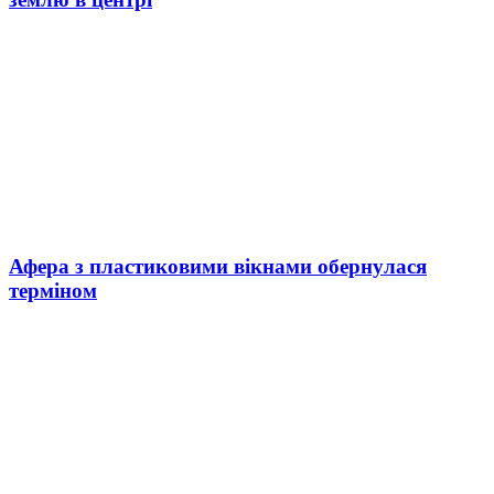
Афера з пластиковими вікнами обернулася
терміном