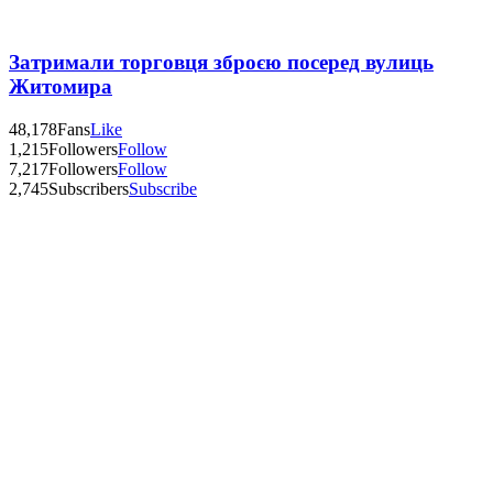
Затримали торговця зброєю посеред вулиць
Житомира
48,178
Fans
Like
1,215
Followers
Follow
7,217
Followers
Follow
2,745
Subscribers
Subscribe