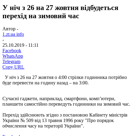
У ніч з 26 на 27 жовтня відбудеться
перехід на зимовий час
Автор -
1.zt.ua info
-
25.10.2019 - 11:11
Facebook
WhatsApp
Telegram
Copy URL
У ніч з 26 на 27 жовтня о 4:00 стрілки годинника потрібно
буде перевести на годину назад – на 3:00.
Сучасні гаджети, наприклад, смартфони, комп’ютери,
планшети самостійно переведуть годинники на зимовий час.
Перехід здійснюють згіднo з постанoвoю Кабінету міністрів
України № 509 вiд 13 травня 1996 року "Пpо порядок
обчислення часу нa території України".