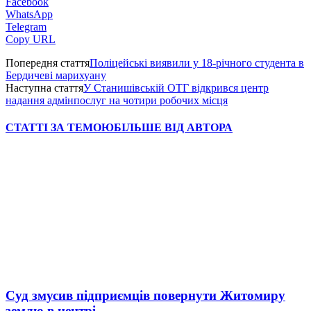
Facebook
WhatsApp
Telegram
Copy URL
Попередня стаття
Поліцейські виявили у 18-річного студента в
Бердичеві марихуану
Наступна стаття
У Станишівській ОТГ відкрився центр
надання адмінпослуг на чотири робочих місця
СТАТТІ ЗА ТЕМОЮ
БІЛЬШЕ ВІД АВТОРА
Суд змусив підприємців повернути Житомиру
землю в центрі