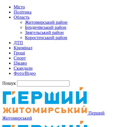
Місто
Політика
Область
Житомирський район
Бердичівський район
Звягельський район
Коростенський район
ДТП
Кримінал
Гроші
Спорт
Цікаво
Скандали
Фото/Відео
Пошук
Перший
Житомирський