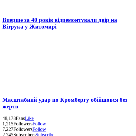
Вперше за 40 років відремонтували двір на
Вітрука у Житомирі
Масштабний удар по Кромбергу обійшовся без
жертв
48,178
Fans
Like
1,215
Followers
Follow
7,227
Followers
Follow
2,745
Subscribers
Subscribe