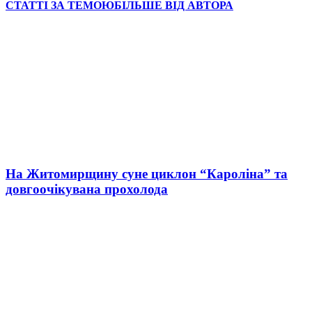
СТАТТІ ЗА ТЕМОЮ
БІЛЬШЕ ВІД АВТОРА
На Житомирщину суне циклон “Кароліна” та
довгоочікувана прохолода