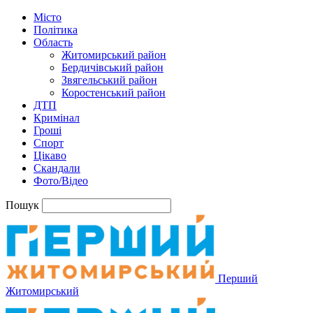
Місто
Політика
Область
Житомирський район
Бердичівський район
Звягельський район
Коростенський район
ДТП
Кримінал
Гроші
Спорт
Цікаво
Скандали
Фото/Відео
Пошук
Перший
Житомирський