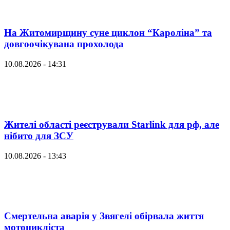
На Житомирщину суне циклон “Кароліна” та
довгоочікувана прохолода
10.08.2026 - 14:31
Жителі області реєстрували Starlink для рф, але
нібито для ЗСУ
10.08.2026 - 13:43
Смертельна аварія у Звягелі обірвала життя
мотоцикліста