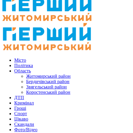
Місто
Політика
Область
Житомирський район
Бердичівський район
Звягельський район
Коростенський район
ДТП
Кримінал
Гроші
Спорт
Цікаво
Скандали
Фото/Відео