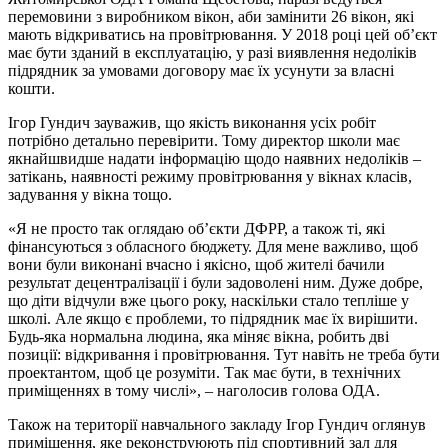
перемовини з виробником вікон, аби замінити 26 вікон, які
мають відкриватись на провітрювання. У 2018 році цей об’єкт
має бути зданий в експлуатацію, у разі виявлення недоліків
підрядник за умовами договору має їх усунути за власні
кошти.
Ігор Гундич зауважив, що якість виконання усіх робіт
потрібно детально перевірити. Тому директор школи має
якнайшвидше надати інформацію щодо наявних недоліків –
затікань, наявності режиму провітрювання у вікнах класів,
задування у вікна тощо.
«Я не просто так оглядаю об’єкти ДФРР, а також ті, які
фінансуються з обласного бюджету. Для мене важливо, щоб
вони були виконані вчасно і якісно, щоб жителі бачили
результат децентралізації і були задоволені ним. Дуже добре,
що діти відчули вже цього року, наскільки стало тепліше у
школі. Але якщо є проблеми, то підрядник має їх вирішити.
Будь-яка нормальна людина, яка міняє вікна, робить дві
позиції: відкривання і провітрювання. Тут навіть не треба бути
проектантом, щоб це розуміти. Так має бути, в технічних
приміщеннях в тому числі», – наголосив голова ОДА.
Також на території навчального закладу Ігор Гундич оглянув
приміщення, яке реконструюють під спортивний зал для