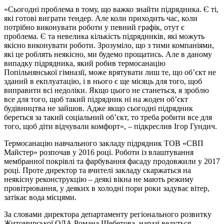
«Сьогодні проблема в тому, що важко знайти підрядника. Є ті,
які готові виграти тендер. Але коли приходить час, коли
потрібно виконувати роботи у певний графік, отут є
проблема. Є та невелика кількість підрядників, які можуть
якісно виконувати роботи. Зрозуміло, що з тими компаніями,
які це роблять неякісно, ми будемо прощатись. Але в даному
випадку підрядника, який робив термосанацію
Попільнянської гімназії, може врятувати лиш те, що об’єкт не
зданий в екплуатацію, і в нього є ще місяць для того, щоб
виправити всі недоліки. Якщо цього не станеться, я зроблю
все для того, щоб такий підрядник ні на жоден об’єкт
будівництва не зайшов. Адже якщо сьогодні підрядник
береться за такий соціальний об’єкт, то треба робити все для
того, щоб діти відчували комфорт», – підкреслив Ігор Гундич.
Термосанацію навчального закладу підрядник ТОВ «СВП
Майстер» розпочав у 2016 році. Роботи із влаштування
мембранної покрівлі та фарбування фасаду продовжили у 2017
році. Проте директор та вчителі закладу скаржаться на
неякісну реконструкцію – деякі вікна не мають режиму
провітрювання, у деяких в холодні пори роки задуває вітер,
затікає вода місцями.
За словами директора департаменту регіонального розвитку
Житомирської ОДА Романа Щебетова, наразі ведуться