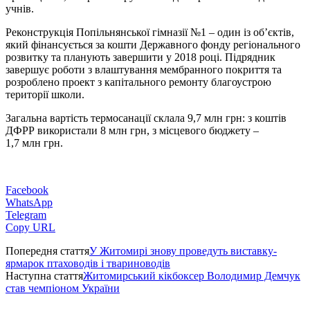
учнів.
Реконструкція Попільнянської гімназії №1 – один із об’єктів,
який фінансується за кошти Державного фонду регіонального
розвитку та планують завершити у 2018 році. Підрядник
завершує роботи з влаштування мембранного покриття та
розроблено проект з капітального ремонту благоустрою
території школи.
Загальна вартість термосанації склала 9,7 млн грн: з коштів
ДФРР використали 8 млн грн, з місцевого бюджету –
1,7 млн грн.
Facebook
WhatsApp
Telegram
Copy URL
Попередня стаття
У Житомирі знову проведуть виставку-
ярмарок птаховодів і твариноводів
Наступна стаття
Житомирський кікбоксер Володимир Демчук
став чемпіоном України