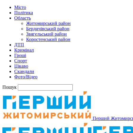
Місто
Політика
Область
Житомирський район
Бердичівський район
Звягельський район
Коростенський район
ДТП
Кримінал
Гроші
Спорт
Цікаво
Скандали
Фото/Відео
Пошук
Перший Житомирс