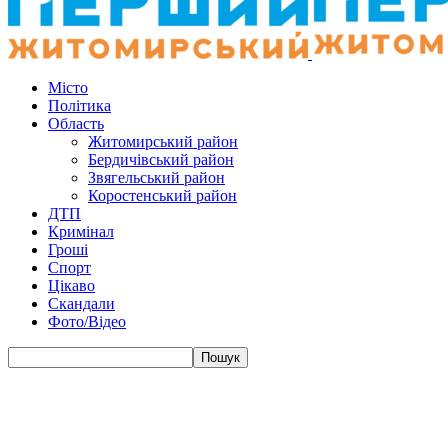
Місто
Політика
Область
Житомирський район
Бердичівський район
Звягельський район
Коростенський район
ДТП
Кримінал
Гроші
Спорт
Цікаво
Скандали
Фото/Відео