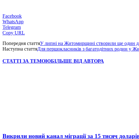
Facebook
WhatsApp
Telegram
Copy URL
Попередня стаття
У липні на Житомирщині створили ще один д
Наступна стаття
Для першокласників з багатодітних родин у Жи
СТАТТІ ЗА ТЕМОЮ
БІЛЬШЕ ВІД АВТОРА
Викрили новий канал міграції за 15 тисяч доларі