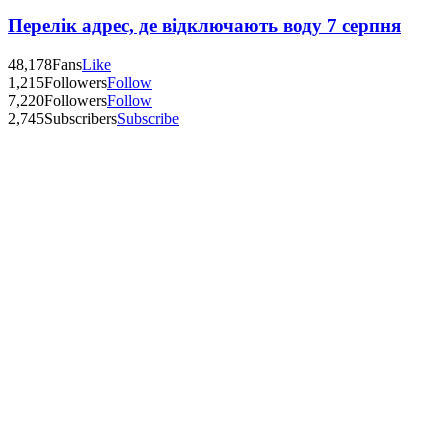
Перелік адрес, де відключають воду 7 серпня
48,178
Fans
Like
1,215
Followers
Follow
7,220
Followers
Follow
2,745
Subscribers
Subscribe