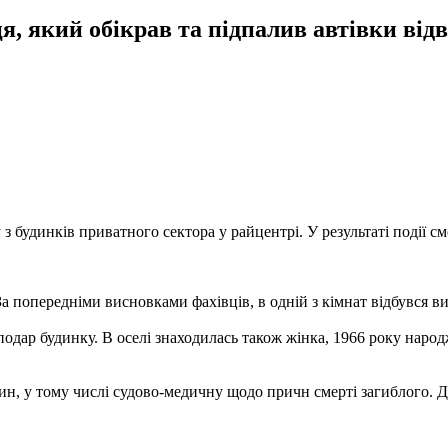
я, який обікрав та підпалив автівки від
з будинків приватного сектора у райцентрі. У результаті події с
За попередніми висновками фахівців, в одній з кімнат відбувся в
подар будинку. В оселі знаходилась також жінка, 1966 року народ
ин, у тому числі судово-медичну щодо причн смерті загиблого. Д