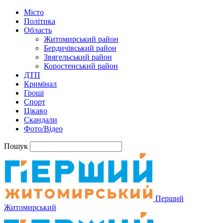
Місто
Політика
Область
Житомирський район
Бердичівський район
Звягельський район
Коростенський район
ДТП
Кримінал
Гроші
Спорт
Цікаво
Скандали
Фото/Відео
Пошук
Перший
Житомирський