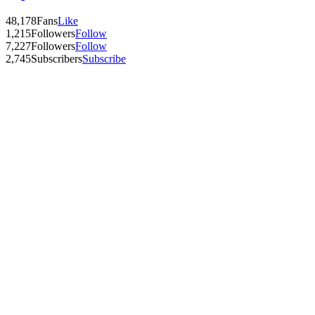
48,178
Fans
Like
1,215
Followers
Follow
7,227
Followers
Follow
2,745
Subscribers
Subscribe