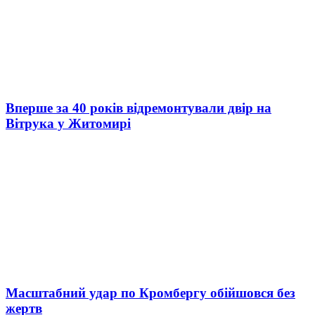
Вперше за 40 років відремонтували двір на
Вітрука у Житомирі
Масштабний удар по Кромбергу обійшовся без
жертв