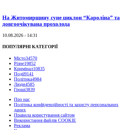
На Житомирщину суне циклон “Кароліна” та
довгоочікувана прохолода
10.08.2026 - 14:31
ПОПУЛЯРНІ КАТЕГОРІЇ
Місто
34570
Різне
19852
Кримінал
10835
Події
9141
Політика
4984
Люди
4585
Гроші
3839
Про нас
Політика конфіденційності та захисту персональних
даних
Правила користування сайтом
Використання файлів COOKIE
Реклама