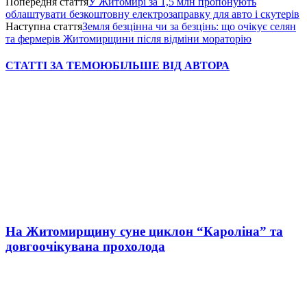
Попередня стаття
У Житомирі за 1,5 млн пропонують
облаштувати безкоштовну електрозаправку для авто і скутерів
Наступна стаття
Земля безцінна чи за безцінь: що очікує селян
та фермерів Житомирщини після відміни мораторію
СТАТТІ ЗА ТЕМОЮ
БІЛЬШЕ ВІД АВТОРА
На Житомирщину суне циклон “Кароліна” та
довгоочікувана прохолода