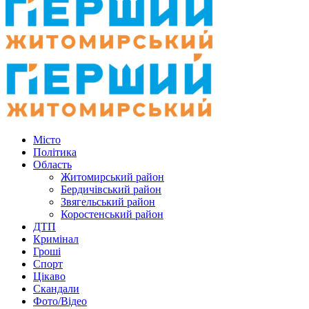
Місто
Політика
Область
Житомирський район
Бердичівський район
Звягельський район
Коростенський район
ДТП
Кримінал
Гроші
Спорт
Цікаво
Скандали
Фото/Відео