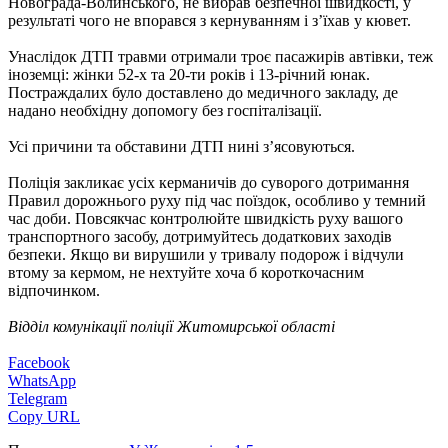
Новограда-Волинського, не вибрав безпечної швидкості, у
результаті чого не впорався з кернуванням і з’їхав у кювет.
Унаслідок ДТП травми отримали троє пасажирів автівки, теж
іноземці: жінки 52-х та 20-ти років і 13-річний юнак.
Постраждалих було доставлено до медичного закладу, де
надано необхідну допомогу без госпіталізації.
Усі причини та обставини ДТП нині з’ясовуються.
Поліція закликає усіх керманичів до суворого дотримання
Правил дорожнього руху під час поїздок, особливо у темний
час доби. Повсякчас контролюйте швидкість руху вашого
транспортного засобу, дотримуйтесь додаткових заходів
безпеки. Якщо ви вирушили у тривалу подорож і відчули
втому за кермом, не нехтуйте хоча б короткочасним
відпочинком.
Відділ комунікації поліції Житомирської області
Facebook
WhatsApp
Telegram
Copy URL