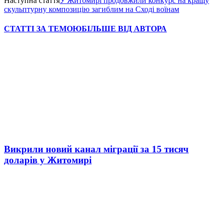
Наступна стаття
У Житомирі продовжили конкурс на кращу
скульптурну композицію загиблим на Сході воїнам
СТАТТІ ЗА ТЕМОЮ
БІЛЬШЕ ВІД АВТОРА
Викрили новий канал міграції за 15 тисяч
доларів у Житомирі