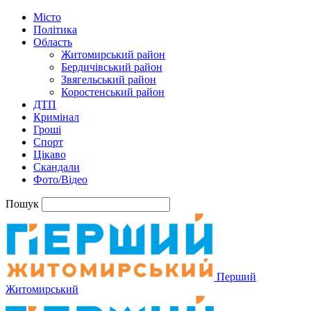
Місто
Політика
Область
Житомирський район
Бердичівський район
Звягельський район
Коростенський район
ДТП
Кримінал
Гроші
Спорт
Цікаво
Скандали
Фото/Відео
Пошук
Перший
Житомирський