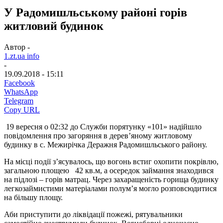
У Радомишльському районі горів
житловий будинок
Автор -
1.zt.ua info
-
19.09.2018 - 15:11
Facebook
WhatsApp
Telegram
Copy URL
19 вересня о 02:32 до Служби порятунку «101» надійшло
повідомлення про загоряння в дерев’яному житловому
будинку в с. Межирічка Деражня Радомишльського району.
На місці події з’ясувалось, що вогонь встиг охопити покрівлю,
загальною площею 42 кв.м, а осередок займання знаходився
на підлозі – горів матрац. Через захаращеність горища будинку
легкозаймистими матеріалами полум’я могло розповсюдитися
на більшу площу.
Аби приступити до ліквідації пожежі, рятувальники