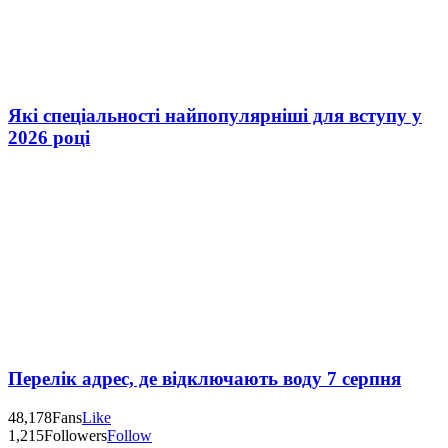
Які спеціальності найпопулярніші для вступу у
2026 році
Перелік адрес, де відключають воду 7 серпня
48,178
Fans
Like
1,215
Followers
Follow