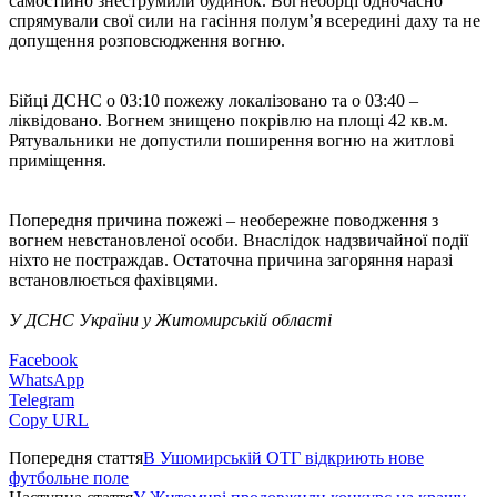
самостійно знеструмили будинок. Вогнеборці одночасно
спрямували свої сили на гасіння полум’я всередині даху та не
допущення розповсюдження вогню.
Бійці ДСНС о 03:10 пожежу локалізовано та о 03:40 –
ліквідовано. Вогнем знищено покрівлю на площі 42 кв.м.
Рятувальники не допустили поширення вогню на житлові
приміщення.
Попередня причина пожежі – необережне поводження з
вогнем невстановленої особи. Внаслідок надзвичайної події
ніхто не постраждав. Остаточна причина загоряння наразі
встановлюється фахівцями.
У ДСНС України у Житомирській області
Facebook
WhatsApp
Telegram
Copy URL
Попередня стаття
В Ушомирській ОТГ відкриють нове
футбольне поле