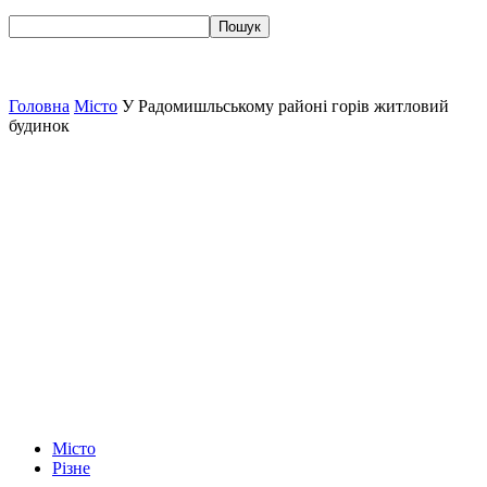
Головна
Місто
У Радомишльському районі горів житловий
будинок
Місто
Різне