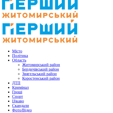
Місто
Політика
Область
Житомирський район
Бердичівський район
Звягельський район
Коростенський район
ДТП
Кримінал
Гроші
Спорт
Цікаво
Скандали
Фото/Відео