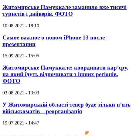
Житомирське Памуккале заманило вже тисячі
туристів і дайверів. ФОТО
10.08.2021 - 18:10
Самое важное о новом iPhone 13 после
презентации
15.09.2021 - 15:05
Житомирське Памуккале: координати кар’єру,
на який їдуть відпочивати з інших регіонів.
ФОТО
03.08.2021 - 13:03
У Житомирській області тепер буде тільки п’ять
військкоматів – реорганізація
19.07.2021 - 14:47