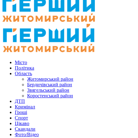
Місто
Політика
Область
Житомирський район
Бердичівський район
Звягельський район
Коростенський район
ДТП
Кримінал
Гроші
Спорт
Цікаво
Скандали
Фото/Відео