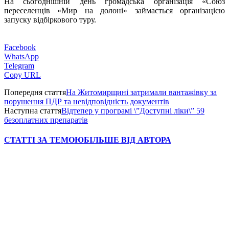
На сьогоднішній день громадська організація «Союз
переселенців «Мир на долоні» займається організацією
запуску відбіркового туру.
Facebook
WhatsApp
Telegram
Copy URL
Попередня стаття
На Житомирщині затримали вантажівку за
порушення ПДР та невідповідність документів
Наступна стаття
Відтепер у програмі \”Доступні ліки\” 59
безоплатних препаратів
СТАТТІ ЗА ТЕМОЮ
БІЛЬШЕ ВІД АВТОРА