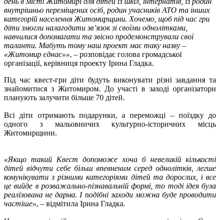
день в місті Житомирі для дітей із шкіл, інтернатів, із родин
внутрішньо переміщених осіб, родин учасників АТО та інших
категорій населення Житомирщини. Хочемо, щоб під час гри
діти змогли налагодити зв’язок зі своїми однолітками,
навчилися допомагати та звісно продемонстрували свої
таланти. Мабуть тому наш проект має таку назву –
«Житомир єднає»»
, – розповідає голова громадської
організації, керівниця проекту Ірина Гладка.
Під час квест-гри діти будуть виконувати різні завдання та
знайомитися з Житомиром. До участі в заході організатори
планують залучити більше 70 дітей.
Всі діти отримають подарунки, а переможці – поїздку до
одного з мальовничих культурно-історичних місць
Житомирщини.
«Якщо такий Квест допоможе хоча б невеликій кількості
дітей відчути себе більш впевненим серед однолітків, легше
комунікувати з різними категоріями дітей та дорослих, і все
це вийде в розважально-пізнавальній формі, то тоді ідея була
реалізована не дарма. І подібні заходи можна буде проводити
частіше»
, – відмітила Ірина Гладка.