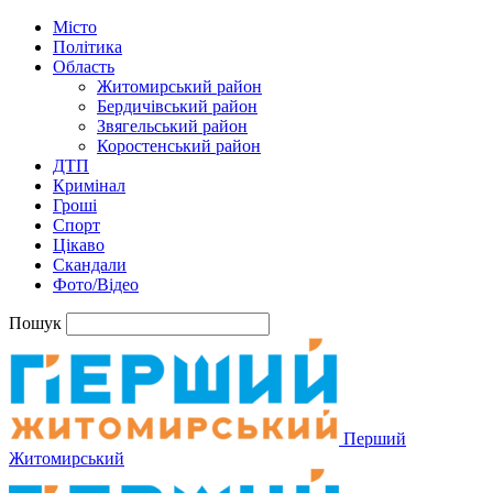
Місто
Політика
Область
Житомирський район
Бердичівський район
Звягельський район
Коростенський район
ДТП
Кримінал
Гроші
Спорт
Цікаво
Скандали
Фото/Відео
Пошук
Перший
Житомирський