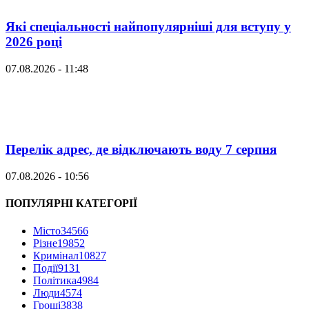
Які спеціальності найпопулярніші для вступу у
2026 році
07.08.2026 - 11:48
Перелік адрес, де відключають воду 7 серпня
07.08.2026 - 10:56
ПОПУЛЯРНІ КАТЕГОРІЇ
Місто
34566
Різне
19852
Кримінал
10827
Події
9131
Політика
4984
Люди
4574
Гроші
3838