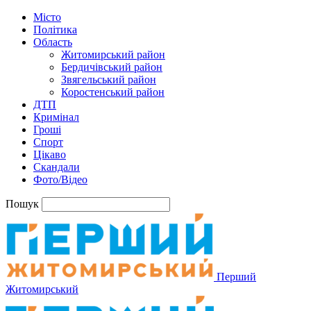
Місто
Політика
Область
Житомирський район
Бердичівський район
Звягельський район
Коростенський район
ДТП
Кримінал
Гроші
Спорт
Цікаво
Скандали
Фото/Відео
Пошук
Перший
Житомирський