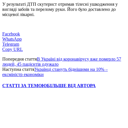
У результаті ДТП скутерист отримав тілесні ушкодження у
вигляді забоїв та перелому руки. Його було доставлено до
місцевої лікарні.
Facebook
WhatsApp
Telegram
Copy URL
Попередня стаття
В Україні від коронавірусу вже померло 57
людей, 45 пацієнтів одужало
Наступна стаття
Українці стануть біднішими на 10% –
ексміністр економіки
СТАТТІ ЗА ТЕМОЮ
БІЛЬШЕ ВІД АВТОРА