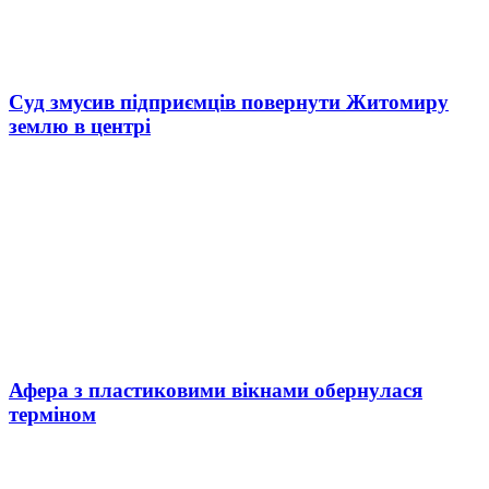
Суд змусив підприємців повернути Житомиру
землю в центрі
Афера з пластиковими вікнами обернулася
терміном