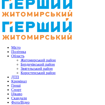
Місто
Політика
Область
Житомирський район
Бердичівський район
Звягельський район
Коростенський район
ДТП
Кримінал
Гроші
Спорт
Цікаво
Скандали
Фото/Відео