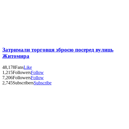
Затримали торговця зброєю посеред вулиць
Житомира
48,178
Fans
Like
1,215
Followers
Follow
7,206
Followers
Follow
2,745
Subscribers
Subscribe