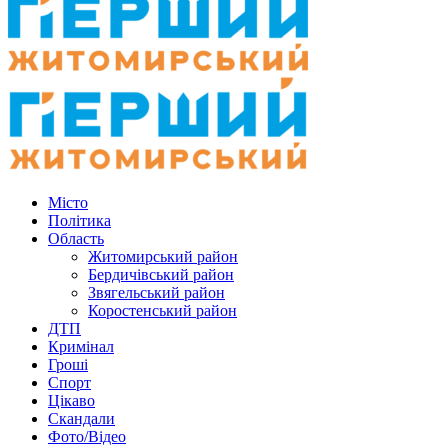
Місто
Політика
Область
Житомирський район
Бердичівський район
Звягельський район
Коростенський район
ДТП
Кримінал
Гроші
Спорт
Цікаво
Скандали
Фото/Відео