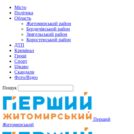
Місто
Політика
Область
Житомирський район
Бердичівський район
Звягельський район
Коростенський район
ДТП
Кримінал
Гроші
Спорт
Цікаво
Скандали
Фото/Відео
Пошук
Перший
Житомирський