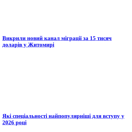
Викрили новий канал міграції за 15 тисяч
доларів у Житомирі
Які спеціальності найпопулярніші для вступу у
2026 році