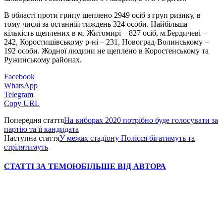
В області проти грипу щеплено 2949 осіб з груп ризику, в
тому числі за останній тиждень 324 особи. Найбільша
кількість щеплених в м. Житомирі – 827 осіб, м.Бердичеві –
242, Коростишівському р-ні – 231, Новоград-Волинському –
192 особи. Жодної людини не щеплено в Коростенському та
Ружинському районах.
Facebook
WhatsApp
Telegram
Copy URL
Попередня стаття
На виборах 2020 потрібно буде голосувати за
партію та її кандидата
Наступна стаття
У межах стадіону Полісся бігатимуть та
стрілятимуть
СТАТТІ ЗА ТЕМОЮ
БІЛЬШЕ ВІД АВТОРА