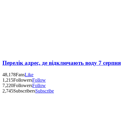
Перелік адрес, де відключають воду 7 серпня
48,178
Fans
Like
1,215
Followers
Follow
7,220
Followers
Follow
2,745
Subscribers
Subscribe