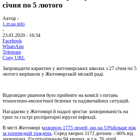
січня по 5 лютого
Автор -
1.zt.ua info
-
23.01.2020 - 16:34
Facebook
WhatsApp
Telegram
Copy URL
Запровадити карантин у житомирських школах з 27 січня по 5
лютого вирішили у Житомирській міській раді.
Відповідне рішення було прийняте на комісії з питань
техногенно-екологічної безпеки та надзвичайних ситуацій.
Нагадаємо у Житомирі й надалі зростає захворюваність на
грип та гострі респіраторні вірусні інфекції.
В місті Житомирі з
ахворіло 1775 людей, що на 53%більше ніж
за попередній тиждень
. Серед хворих 1172 дитини – 66% від
захворілих. Госпіталізували 94 хворих, в т.ч. 76 дітей.