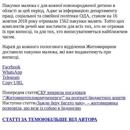
Пакунки малюка є для кожної новонародженої дитини в
області за цей період. Адже за інформацією департаменту
праці, соціальної та сімейної політики ОДА, станом на 16
жовтня 2018 року отримали 1562 пакунки маляти. Тобто цих
комплектів речей має вистачити для всіх тих, хто не отримав
їх при виписці, та для тих, хто виписуватиметься найближчим
часом.
Наразі до кожного пологового відділення Житомирщини
доставили пакунки малюка, які вже видаватимуть при
виписці.
Facebook
WhatsApp
Telegram
Copy URL
Попередня стаття
СБУ викрила посадовця
\”Житомиртеплокомуненерго\” на розтраті бюджетних коштів
Наступна стаття
«Зажди беру багато чаю», – житомирянка
розповіла, що везе із собою в Індонезію
СТАТТІ ЗА ТЕМОЮ
БІЛЬШЕ ВІД АВТОРА