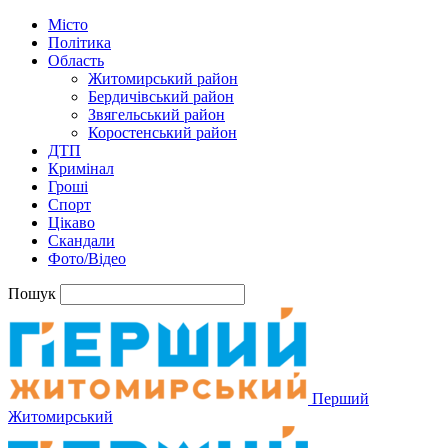
Місто
Політика
Область
Житомирський район
Бердичівський район
Звягельський район
Коростенський район
ДТП
Кримінал
Гроші
Спорт
Цікаво
Скандали
Фото/Відео
Пошук
Перший
Житомирський