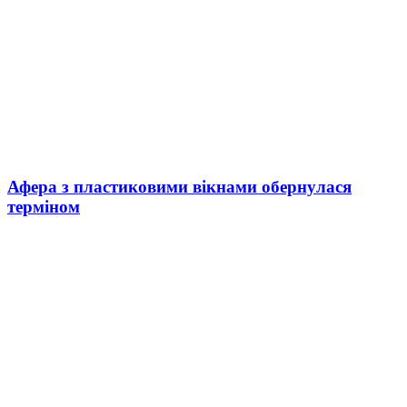
Афера з пластиковими вікнами обернулася
терміном