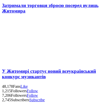
Затримали торговця зброєю посеред вулиць
Житомира
У Житомирі стартує новий всеукраїнський
конкурс музикантів
48,178
Fans
Like
1,215
Followers
Follow
7,206
Followers
Follow
2,745
Subscribers
Subscribe