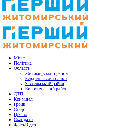
Місто
Політика
Область
Житомирський район
Бердичівський район
Звягельський район
Коростенський район
ДТП
Кримінал
Гроші
Спорт
Цікаво
Скандали
Фото/Відео