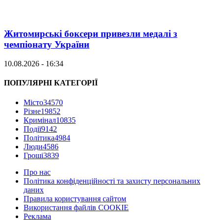
Житомирські боксери привезли медалі з
чемпіонату України
10.08.2026 - 16:34
ПОПУЛЯРНІ КАТЕГОРІЇ
Місто
34570
Різне
19852
Кримінал
10835
Події
9142
Політика
4984
Люди
4586
Гроші
3839
Про нас
Політика конфіденційності та захисту персональних
даних
Правила користування сайтом
Використання файлів COOKIE
Реклама