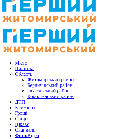
Місто
Політика
Область
Житомирський район
Бердичівський район
Звягельський район
Коростенський район
ДТП
Кримінал
Гроші
Спорт
Цікаво
Скандали
Фото/Відео