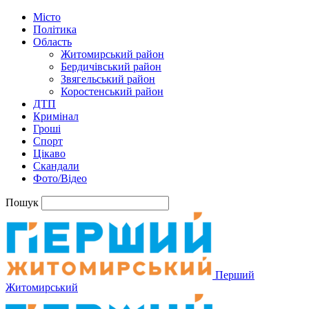
Місто
Політика
Область
Житомирський район
Бердичівський район
Звягельський район
Коростенський район
ДТП
Кримінал
Гроші
Спорт
Цікаво
Скандали
Фото/Відео
Пошук
Перший
Житомирський