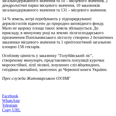
загальнодержавного значення та 10 – місцевого значення, 2
дендрологічні парки місцевого значення, 10 заказників
загальнодержавного значення та 131 – місцевого значення.
14 % земель, котрі перебувають у підпорядкуванні
держлісгоспів віднесено до природно-заповідного фонду.
Мало не щороку площа таких земель збільшується. До
прикладу, в минулому році на землях лісогосподарського
призначення Попільнянського лісгоспу створено 2 ботанічних
заказники місцевого значення та 1 орнітологічний загальною
площею 158 гектарів.
Особливу цінність у заказнику "Голубіївський ліс",
створеному минулоріч, представляють популяції курочки
морозостійкої, лілії лісової, зозулиних сліз яйцевидних,
гніздівки звичайної, занесених до Червоної книги України.
Прес-служба Житомирського ОУЛМГ
Facebook
WhatsApp
Telegram
Copy URL