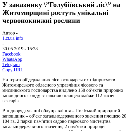
У заказнику \”Голубіївський ліс\” на
Житомирщині ростуть унікальні
червонокнижні рослини
Автор -
1.zt.ua info
-
30.05.2019 - 15:28
Facebook
WhatsApp
Telegram
Copy URL
На території державних лісогосподарських підприємств
Житомирського обласного управління лісового та
мисливського господарства виділено 158 об’єктів природно-
заповідного фонду, загальною площею майже 112 тисяч
гектарів.
В підпорядкуванні облуправління – Поліський природний
заповідник – об’єкт загальнодержавного значення площею 20
104 га, 2 парки-пам’ятки садово-паркового мистецтва
загальнодержавного значення, 2 пам’ятки природи