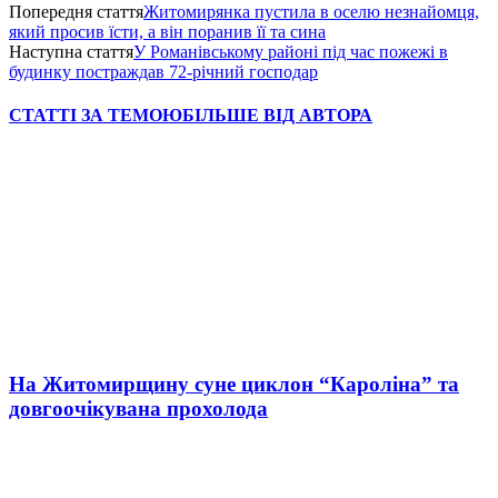
Попередня стаття
Житомирянка пустила в оселю незнайомця,
який просив їсти, а він поранив її та сина
Наступна стаття
У Романівському районі під час пожежі в
будинку постраждав 72-річний господар
СТАТТІ ЗА ТЕМОЮ
БІЛЬШЕ ВІД АВТОРА
На Житомирщину суне циклон “Кароліна” та
довгоочікувана прохолода