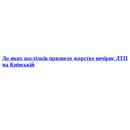
До яких наслідків призвело жорстке вечірнє ДТП
на Київській