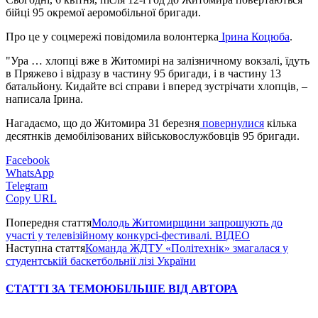
бійці 95 окремої аеромобільної бригади.
Про це у соцмережі повідомила волонтерка
Ірина Коцюба
.
"Ура … хлопці вже в Житомирі на залізничному вокзалі, їдуть
в Пряжево і відразу в частину 95 бригади, і в частину 13
батальйону. Кидайте всі справи і вперед зустрічати хлопців, –
написала Ірина.
Нагадаємо, що до Житомира 31 березня
повернулися
кілька
десятнків демобілізованих військовослужбовців 95 бригади.
Facebook
WhatsApp
Telegram
Copy URL
Попередня стаття
Молодь Житомирщини запрошують до
участі у телевізійному конкурсі-фестивалі. ВІДЕО
Наступна стаття
Команда ЖДТУ «Політехнік» змагалася у
студентській баскетбольнії лізі України
СТАТТІ ЗА ТЕМОЮ
БІЛЬШЕ ВІД АВТОРА