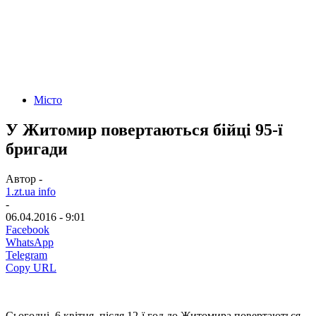
Місто
У Житомир повертаються бійці 95-ї
бригади
Автор -
1.zt.ua info
-
06.04.2016 - 9:01
Facebook
WhatsApp
Telegram
Copy URL
Сьогодні, 6 квітня, після 12-ї год до Житомира повертаються