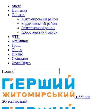
Місто
Політика
Область
Житомирський район
Бердичівський район
Звягельський район
Коростенський район
ДТП
Кримінал
Гроші
Спорт
Цікаво
Скандали
Фото/Відео
Пошук
Перший
Житомирський