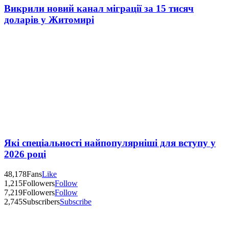
Викрили новий канал міграції за 15 тисяч
доларів у Житомирі
Які спеціальності найпопулярніші для вступу у
2026 році
48,178
Fans
Like
1,215
Followers
Follow
7,219
Followers
Follow
2,745
Subscribers
Subscribe