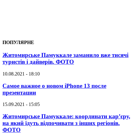
ПОПУЛЯРНЕ
Житомирське Памуккале заманило вже тисячі
туристів і дайверів. ФОТО
10.08.2021 - 18:10
Самое важное о новом iPhone 13 после
презентации
15.09.2021 - 15:05
Житомирське Памуккале: координати кар’єру,
на який їдуть відпочивати з інших регіонів.
ФОТО