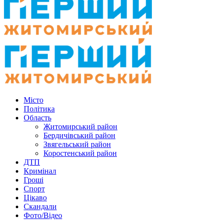
Місто
Політика
Область
Житомирський район
Бердичівський район
Звягельський район
Коростенський район
ДТП
Кримінал
Гроші
Спорт
Цікаво
Скандали
Фото/Відео