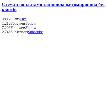
Схема з виплатами залишила житомирянина без
коштів
48,178
Fans
Like
1,215
Followers
Follow
7,206
Followers
Follow
2,745
Subscribers
Subscribe