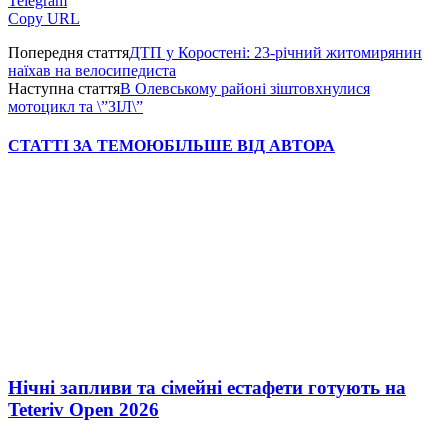
Telegram
Copy URL
Попередня стаття
ДТП у Коростені: 23-річний житомирянин
наїхав на велосипедиста
Наступна стаття
В Олевському районі зіштовхнулися
мотоцикл та \”ЗІЛ\”
СТАТТІ ЗА ТЕМОЮ
БІЛЬШЕ ВІД АВТОРА
Нічні запливи та сімейні естафети готують на
Teteriv Open 2026