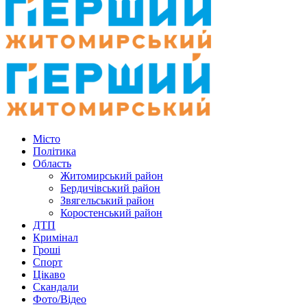
Місто
Політика
Область
Житомирський район
Бердичівський район
Звягельський район
Коростенський район
ДТП
Кримінал
Гроші
Спорт
Цікаво
Скандали
Фото/Відео