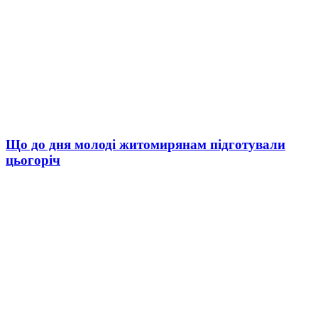
Що до дня молоді житомирянам підготували
цьогоріч