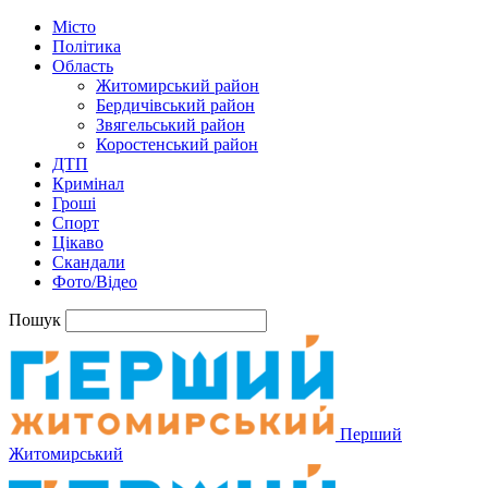
Місто
Політика
Область
Житомирський район
Бердичівський район
Звягельський район
Коростенський район
ДТП
Кримінал
Гроші
Спорт
Цікаво
Скандали
Фото/Відео
Пошук
Перший
Житомирський