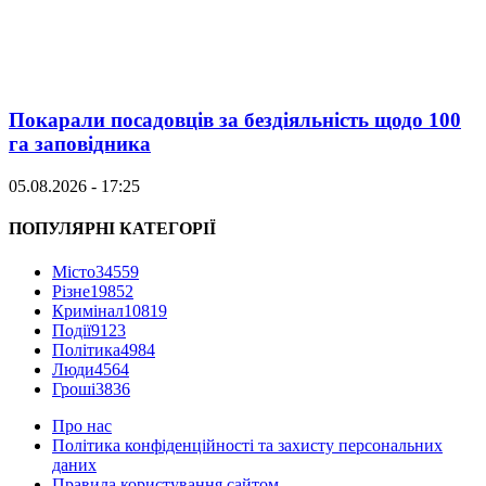
Покарали посадовців за бездіяльність щодо 100
га заповідника
05.08.2026 - 17:25
ПОПУЛЯРНІ КАТЕГОРІЇ
Місто
34559
Різне
19852
Кримінал
10819
Події
9123
Політика
4984
Люди
4564
Гроші
3836
Про нас
Політика конфіденційності та захисту персональних
даних
Правила користування сайтом