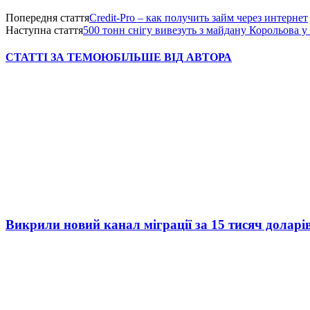
Попередня стаття
Credit-Pro – как получить займ через интернет
Наступна стаття
500 тонн снігу вивезуть з майдану Корольова 
СТАТТІ ЗА ТЕМОЮ
БІЛЬШЕ ВІД АВТОРА
Викрили новий канал міграції за 15 тисяч доларі