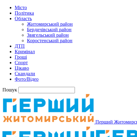
Місто
Політика
Область
Житомирський район
Бердичівський район
Звягельський район
Коростенський район
ДТП
Кримінал
Гроші
Спорт
Цікаво
Скандали
Фото/Відео
Пошук
Перший Житомирс