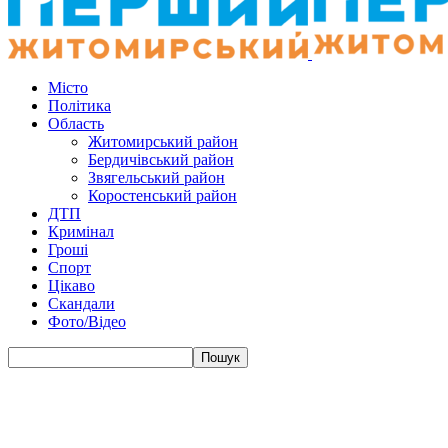
Місто
Політика
Область
Житомирський район
Бердичівський район
Звягельський район
Коростенський район
ДТП
Кримінал
Гроші
Спорт
Цікаво
Скандали
Фото/Відео