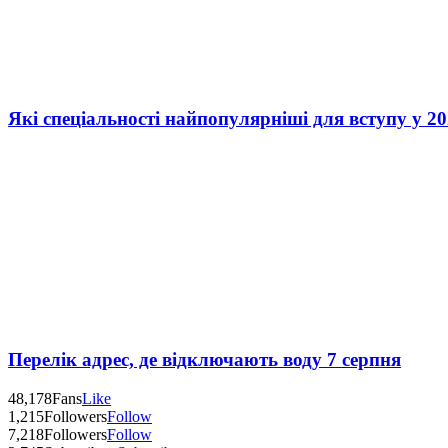
Які спеціальності найпопулярніші для вступу у 20
Перелік адрес, де відключають воду 7 серпня
48,178
Fans
Like
1,215
Followers
Follow
7,218
Followers
Follow