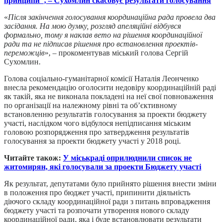
принципи", – Сухомлин скасовує результати голосування
«
Після закінчення голосування координаційна рада провела два
засідання. На мою думку, розгляд апеляційні відбувся
формально, тому я наклав вето на рішення координаційної
ради та не підписав рішення про встановлення проектів-
переможців
», – прокоментував міський голова Сергій
Сухомлин.
Голова соціально-гуманітарної комісії Наталія Леонченко
внесла рекомендацію оголосити недовіру координаційній раді
як такій, яка не виконала покладені на неї свої повноваження
по організації на належному рівні та об’єктивному
встановленню результатів голосування за проекти бюджету
участі, наслідком чого відбулося непідписання міським
головою розпорядження про затвердження результатів
голосування за проекти бюджету участі у 2018 році.
Читайте також:
У міськраді оприлюднили список не
житомирян, які голосували за проекти Бюджету участі
Як результат, депутатами було прийнято рішення внести зміни
в положення про бюджет участі, припинити діяльність
діючого складу координаційної ради з питань впровадження
бюджету участі та розпочати утворення нового складу
координаційної ради, яка і буде встановлювати результати