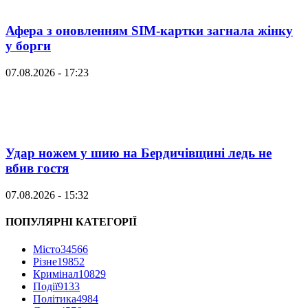
Афера з оновленням SIM-картки загнала жінку
у борги
07.08.2026 - 17:23
Удар ножем у шию на Бердичівщині ледь не
вбив гостя
07.08.2026 - 15:32
ПОПУЛЯРНІ КАТЕГОРІЇ
Місто
34566
Різне
19852
Кримінал
10829
Події
9133
Політика
4984