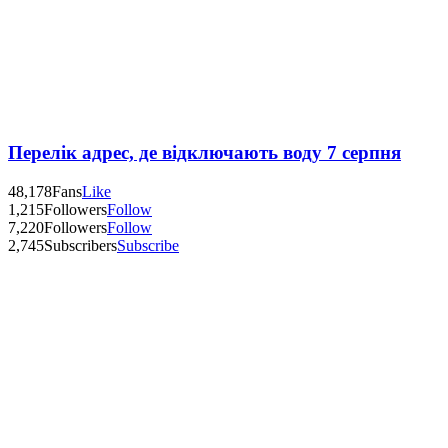
Перелік адрес, де відключають воду 7 серпня
48,178
Fans
Like
1,215
Followers
Follow
7,220
Followers
Follow
2,745
Subscribers
Subscribe