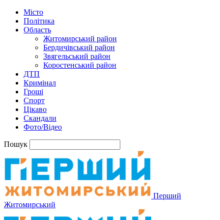
Місто
Політика
Область
Житомирський район
Бердичівський район
Звягельський район
Коростенський район
ДТП
Кримінал
Гроші
Спорт
Цікаво
Скандали
Фото/Відео
Пошук
Перший
Житомирський