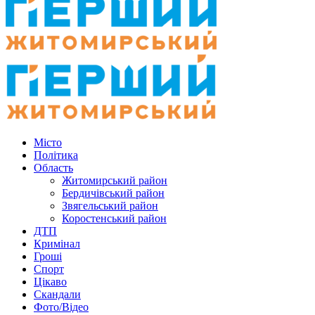
Місто
Політика
Область
Житомирський район
Бердичівський район
Звягельський район
Коростенський район
ДТП
Кримінал
Гроші
Спорт
Цікаво
Скандали
Фото/Відео