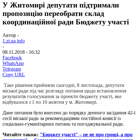
У Житомирі депутати підтримали
пропозицію переобрати склад
координаційної ради Бюджету участі
Автор -
1.zt.ua info
-
08.11.2018 - 16:32
Facebook
WhatsApp
Telegram
Copy URL
Таке рішення прийняли сьогодні, 8 листопада, депутати
міської ради під час розгляду питання щодо встановлення
результатів голосування за проекти бюджету участі, яке
відбувалося з 1 по 10 жовтня у м. Житомирі.
Дане питання було внесено до порядку денного засідання 42-ї
сесії міської ради за рекомендаціями постійної комісії із
соціально-гуманітарних питань та погоджувальної ради.
Читайте також:
"Бюджет участі" – це не про гроші, а про