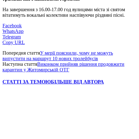
На завершення з 16.00-17.00 год вулицями міста зі святом
вітатимуть вокальні колективи наспівуючи різдвяні пісні.
Facebook
WhatsApp
Telegram
Copy URL
Попередня стаття
У мерії пояснили, чому не можуть
випустити на маршрут 10 нових тролейбусів
Наступна стаття
Виконком прийняв рішення продовжити
карантин у Житомирській ОТГ
СТАТТІ ЗА ТЕМОЮ
БІЛЬШЕ ВІД АВТОРА