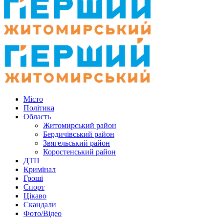
Місто
Політика
Область
Житомирський район
Бердичівський район
Звягельський район
Коростенський район
ДТП
Кримінал
Гроші
Спорт
Цікаво
Скандали
Фото/Відео