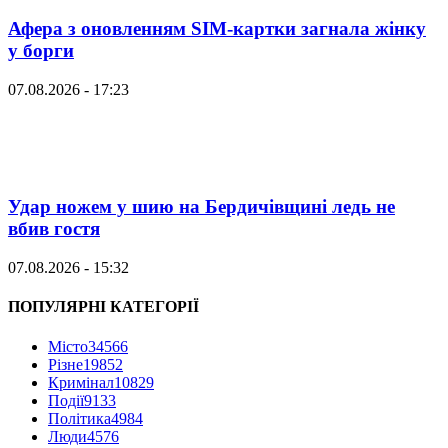
Афера з оновленням SIM-картки загнала жінку
у борги
07.08.2026 - 17:23
Удар ножем у шию на Бердичівщині ледь не
вбив гостя
07.08.2026 - 15:32
ПОПУЛЯРНІ КАТЕГОРІЇ
Місто
34566
Різне
19852
Кримінал
10829
Події
9133
Політика
4984
Люди
4576