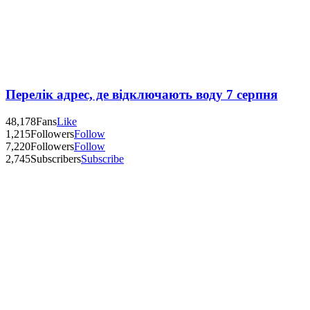
Перелік адрес, де відключають воду 7 серпня
48,178
Fans
Like
1,215
Followers
Follow
7,220
Followers
Follow
2,745
Subscribers
Subscribe