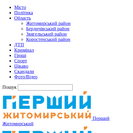
Місто
Політика
Область
Житомирський район
Бердичівський район
Звягельський район
Коростенський район
ДТП
Кримінал
Гроші
Спорт
Цікаво
Скандали
Фото/Відео
Пошук
Перший
Житомирський