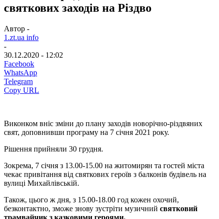
святкових заходів на Різдво
Автор -
1.zt.ua info
-
30.12.2020 - 12:02
Facebook
WhatsApp
Telegram
Copy URL
Виконком вніс зміни до плану заходів новорічно-різдвяних
свят, доповнивши програму на 7 січня 2021 року.
Рішення прийняли 30 грудня.
Зокрема, 7 січня з 13.00-15.00 на житомирян та гостей міста
чекає привітання від святкових героїв з балконів будівель на
вулиці Михайлівській.
Також, цього ж дня, з 15.00-18.00 год кожен охочий,
безконтактно, зможе знову зустріти музичний
святковий
трамвайчик з казковими героями.