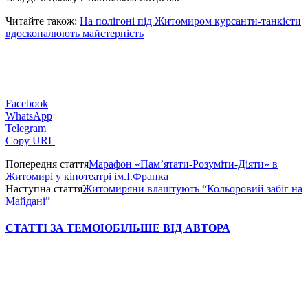
Читайте також:
На полігоні під Житомиром курсанти-танкісти
вдосконалюють майстерність
Facebook
WhatsApp
Telegram
Copy URL
Попередня стаття
Марафон «Пам’ятати-Розуміти-Діяти» в
Житомирі у кінотеатрі ім.І.Франка
Наступна стаття
Житомиряни влаштують “Кольоровий забіг на
Майдані”
СТАТТІ ЗА ТЕМОЮ
БІЛЬШЕ ВІД АВТОРА