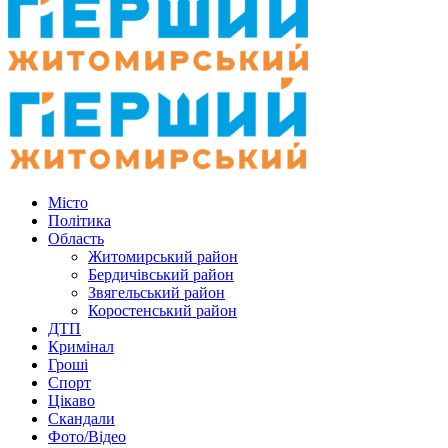
Місто
Політика
Область
Житомирський район
Бердичівський район
Звягельський район
Коростенський район
ДТП
Кримінал
Гроші
Спорт
Цікаво
Скандали
Фото/Відео