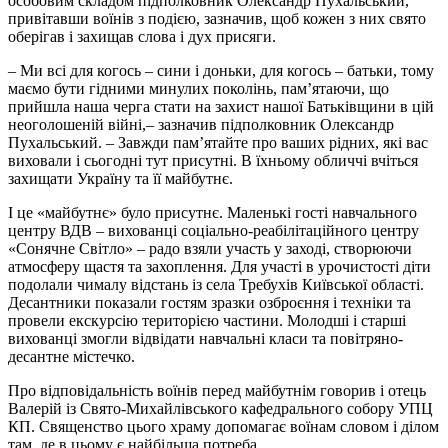
особовим складом підполковник Олександр Пухальський,
привітавши воїнів з подією, зазначив, щоб кожен з них свято
оберігав і захищав слова і дух присяги.
– Ми всі для когось – сини і доньки, для когось – батьки, тому
маємо бути гідними минулих поколінь, пам’ятаючи, що
прийшла наша черга стати на захист нашої Батьківщини в цій
неоголошеній війні,– зазначив підполковник Олександр
Пухальський. – Завжди пам’ятайте про ваших рідних, які вас
виховали і сьогодні тут присутні. В їхньому обличчі вчіться
захищати Україну та її майбутнє.
І це «майбутнє» було присутнє. Маленькі гості навчального
центру ВДВ – вихованці соціально-реабілітаційного центру
«Сонячне Світло» – радо взяли участь у заході, створюючи
атмосферу щастя та захоплення. Для участі в урочистості діти
подолали чималу відстань із села Требухів Київської області.
Десантники показали гостям зразки озброєння і техніки та
провели екскурсію територією частини. Молодші і старші
вихованці змогли відвідати навчальні класи та повітряно-
десантне містечко.
Про відповідальність воїнів перед майбутнім говорив і отець
Валерій із Свято-Михайлівського кафедрального собору УПЦ
КП. Священство цього храму допомагає воїнам словом і ділом
там, де в цьому є найбільша потреба.