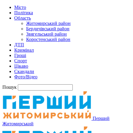
Місто
Політика
Область
Житомирський район
Бердичівський район
Звягельський район
Коростенський район
ДТП
Кримінал
Гроші
Спорт
Цікаво
Скандали
Фото/Відео
Пошук
Перший
Житомирський