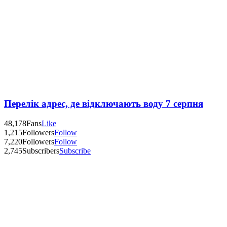
Перелік адрес, де відключають воду 7 серпня
48,178
Fans
Like
1,215
Followers
Follow
7,220
Followers
Follow
2,745
Subscribers
Subscribe