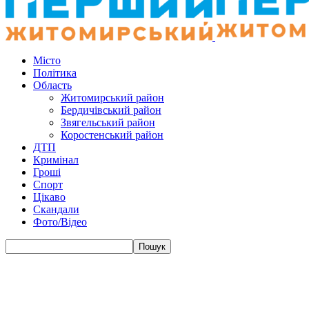
Місто
Політика
Область
Житомирський район
Бердичівський район
Звягельський район
Коростенський район
ДТП
Кримінал
Гроші
Спорт
Цікаво
Скандали
Фото/Відео