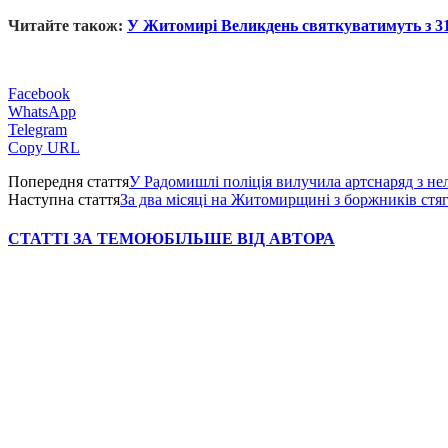
Читайте також:
У Житомирі Великдень святкуватимуть з 3
Facebook
WhatsApp
Telegram
Copy URL
Попередня стаття
У Радомишлі поліція вилучила артснаряд з н
Наступна стаття
За два місяці на Житомирщині з боржників стяг
СТАТТІ ЗА ТЕМОЮ
БІЛЬШЕ ВІД АВТОРА