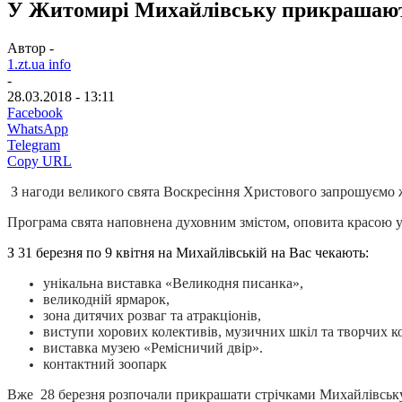
У Житомирі Михайлівську прикрашают
Автор -
1.zt.ua info
-
28.03.2018 - 13:11
Facebook
WhatsApp
Telegram
Copy URL
З нагоди великого свята Воскресіння Христового запрошуємо ж
Програма свята наповнена духовним змістом, оповита красою у
З 31 березня по 9 квітня на Михайлівській на Вас чекають:
унікальна виставка «Великодня писанка»,
великодній ярмарок,
зона дитячих розваг та атракціонів,
виступи хорових колективів, музичних шкіл та творчих ко
виставка музею «Ремісничий двір».
контактний зоопарк
Вже 28 березня розпочали прикрашати стрічками Михайлівську