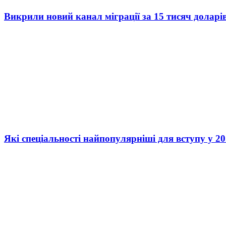
Викрили новий канал міграції за 15 тисяч доларі
Які спеціальності найпопулярніші для вступу у 20