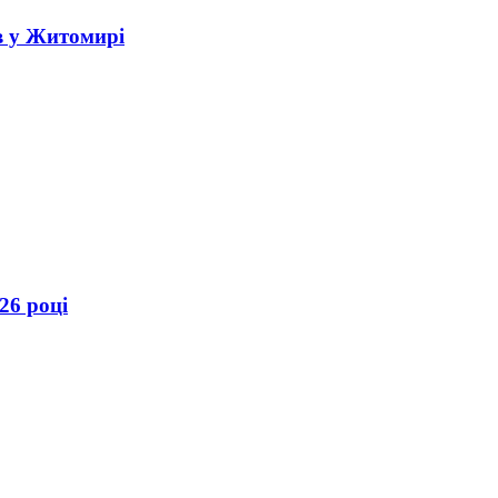
в у Житомирі
26 році