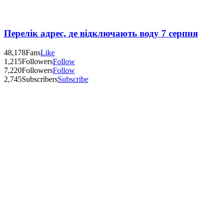
Перелік адрес, де відключають воду 7 серпня
48,178
Fans
Like
1,215
Followers
Follow
7,220
Followers
Follow
2,745
Subscribers
Subscribe