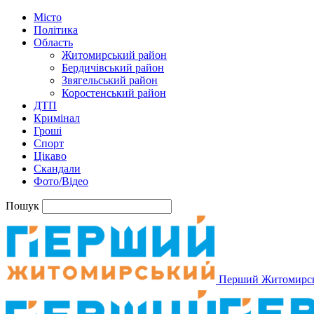
Місто
Політика
Область
Житомирський район
Бердичівський район
Звягельський район
Коростенський район
ДТП
Кримінал
Гроші
Спорт
Цікаво
Скандали
Фото/Відео
Пошук
Перший Житомирс