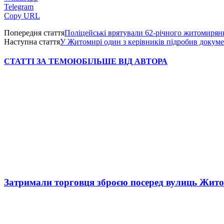
Telegram
Copy URL
Попередня стаття
Поліцейські врятували 62-річного житомиряни
Наступна стаття
У Житомирі один з керівників підробив докумен
СТАТТІ ЗА ТЕМОЮ
БІЛЬШЕ ВІД АВТОРА
Затримали торговця зброєю посеред вулиць Жит