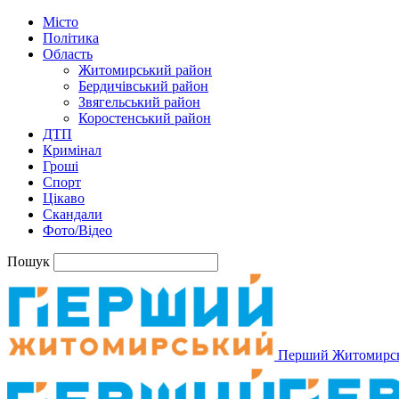
Місто
Політика
Область
Житомирський район
Бердичівський район
Звягельський район
Коростенський район
ДТП
Кримінал
Гроші
Спорт
Цікаво
Скандали
Фото/Відео
Пошук
Перший Житомирс