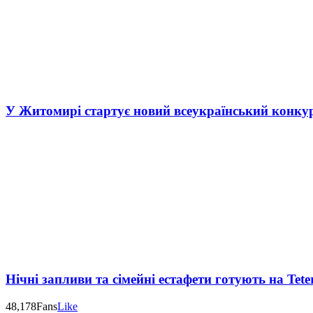
У Житомирі стартує новий всеукраїнський конку
Нічні запливи та сімейні естафети готують на Tete
48,178
Fans
Like