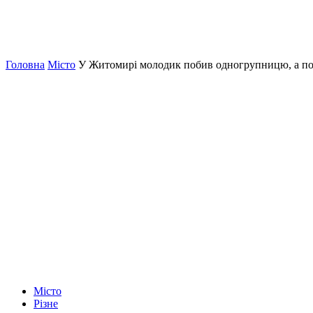
Головна
Місто
У Житомирі молодик побив одногрупницю, а пот
Місто
Різне