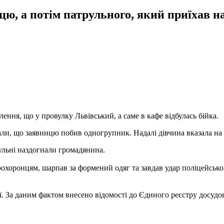
ю, а потім патрульного, який приїхав н
лення, що у провулку Львівський, а саме в кафе відбулась бійка.
али, що заявницю побив одногрупник. Надалі дівчина вказала на 
ульні наздогнали громадянина.
хоронцям, шарпав за формений одяг та завдав удар поліцейсько
ї. За даним фактом внесено відомості до Єдиного реєстру досудов