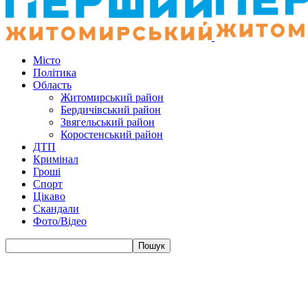
Місто
Політика
Область
Житомирський район
Бердичівський район
Звягельський район
Коростенський район
ДТП
Кримінал
Гроші
Спорт
Цікаво
Скандали
Фото/Відео