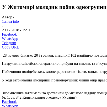
У Житомирі молодик побив одногрупниц
Автор -
1.zt.ua info
-
29.12.2018 - 15:11
Facebook
WhatsApp
Telegram
Copy URL
28 грудня, близько 20-ї години, спецлінії 102 надійшло повідом
Патрульні поліцейські оперативно прибули на виклик та з’ясув
Побачивши поліцейських, хлопець розпочав тікати, однак патр
У ході затримання ймовірний правопорушник чинив опір правоо
Зловмисника затримали та доставили до міського відділу поліці
(ч. 1, ст. 342 Кримінального кодексу України).
Facebook
WhatsApp