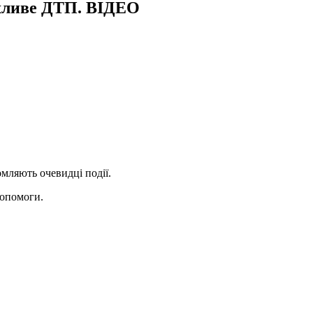
хливе ДТП. ВІДЕО
мляють очевидці події.
допомоги.