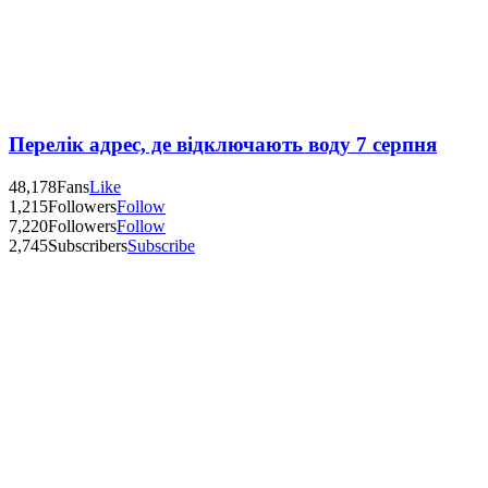
Перелік адрес, де відключають воду 7 серпня
48,178
Fans
Like
1,215
Followers
Follow
7,220
Followers
Follow
2,745
Subscribers
Subscribe