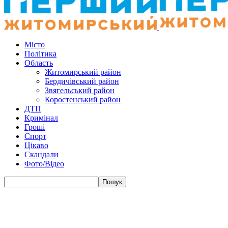
Місто
Політика
Область
Житомирський район
Бердичівський район
Звягельський район
Коростенський район
ДТП
Кримінал
Гроші
Спорт
Цікаво
Скандали
Фото/Відео