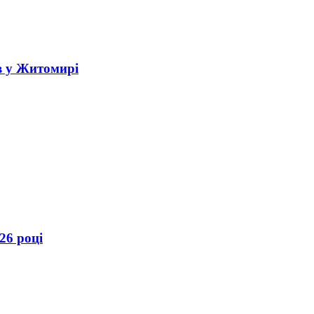
в у Житомирі
26 році