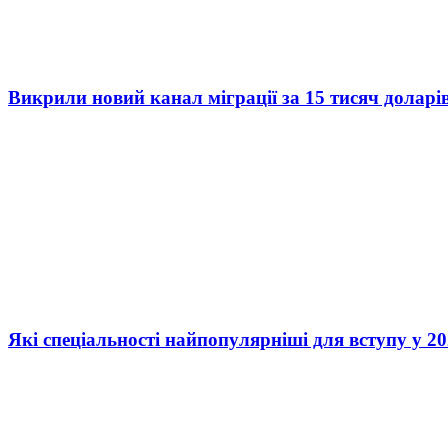
Викрили новий канал міграції за 15 тисяч доларі
Які спеціальності найпопулярніші для вступу у 20