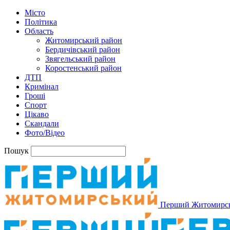
Місто
Політика
Область
Житомирський район
Бердичівський район
Звягельський район
Коростенський район
ДТП
Кримінал
Гроші
Спорт
Цікаво
Скандали
Фото/Відео
Пошук
Перший Житомирс