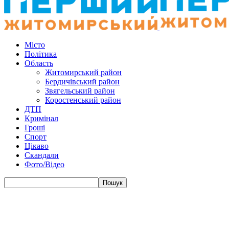
Місто
Політика
Область
Житомирський район
Бердичівський район
Звягельський район
Коростенський район
ДТП
Кримінал
Гроші
Спорт
Цікаво
Скандали
Фото/Відео