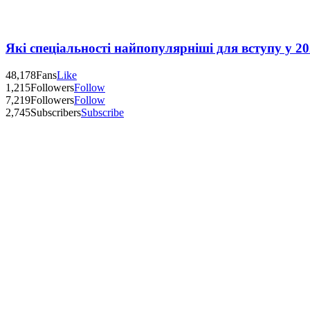
Які спеціальності найпопулярніші для вступу у 20
48,178
Fans
Like
1,215
Followers
Follow
7,219
Followers
Follow
2,745
Subscribers
Subscribe