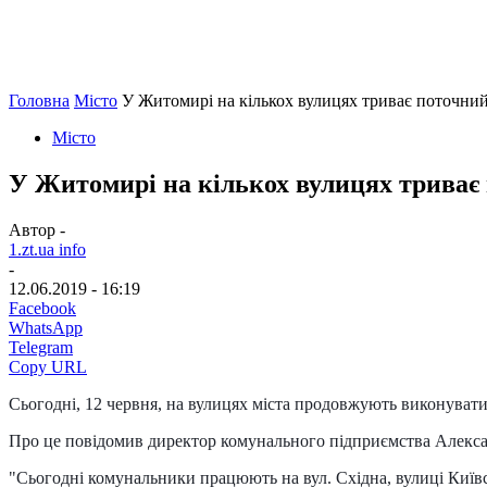
Головна
Місто
У Житомирі на кількох вулицях триває поточний
Місто
У Житомирі на кількох вулицях триває 
Автор -
1.zt.ua info
-
12.06.2019 - 16:19
Facebook
WhatsApp
Telegram
Copy URL
Сьогодні, 12 червня, на вулицях міста продовжують виконува
Про це повідомив директор комунального підприємства
Алекс
"Сьогодні комунальники працюють на вул. Східна, вулиці Київсь