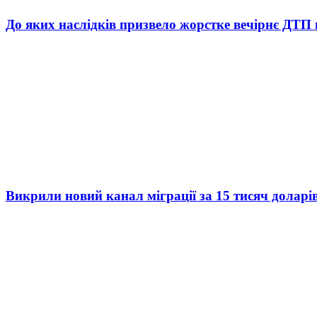
До яких наслідків призвело жорстке вечірнє ДТП 
Викрили новий канал міграції за 15 тисяч доларі