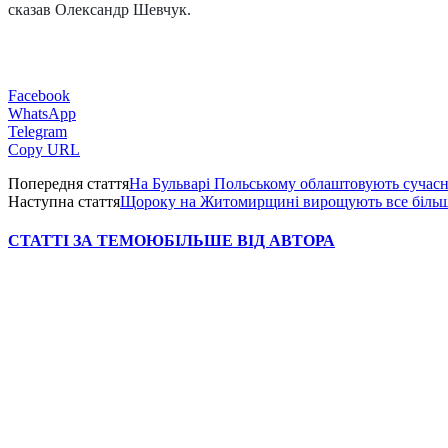
сказав Олександр Шевчук.
Facebook
WhatsApp
Telegram
Copy URL
Попередня стаття
На Бульварі Польському облаштовують сучас
Наступна стаття
Щороку на Житомирщині вирощують все більш
СТАТТІ ЗА ТЕМОЮ
БІЛЬШЕ ВІД АВТОРА