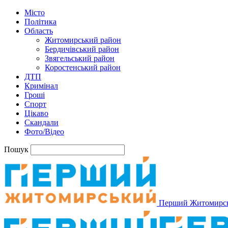
Місто
Політика
Область
Житомирський район
Бердичівський район
Звягельський район
Коростенський район
ДТП
Кримінал
Гроші
Спорт
Цікаво
Скандали
Фото/Відео
Пошук
Перший Житомирс