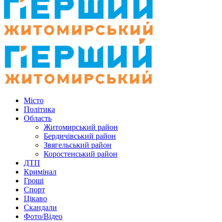
Місто
Політика
Область
Житомирський район
Бердичівський район
Звягельський район
Коростенський район
ДТП
Кримінал
Гроші
Спорт
Цікаво
Скандали
Фото/Відео