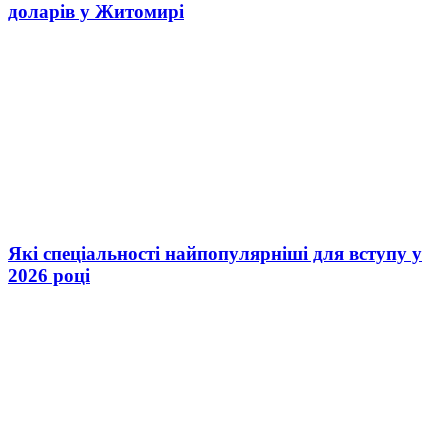
доларів у Житомирі
Які спеціальності найпопулярніші для вступу у
2026 році