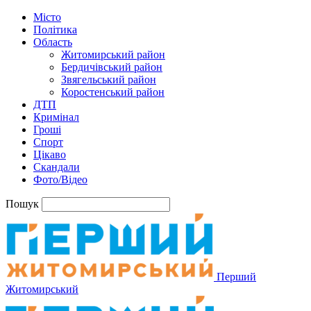
Місто
Політика
Область
Житомирський район
Бердичівський район
Звягельський район
Коростенський район
ДТП
Кримінал
Гроші
Спорт
Цікаво
Скандали
Фото/Відео
Пошук
Перший
Житомирський