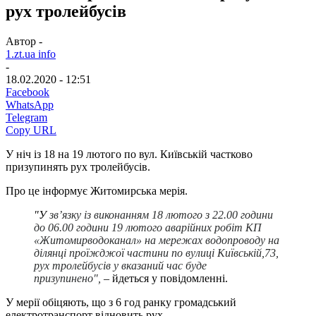
рух тролейбусів
Автор -
1.zt.ua info
-
18.02.2020 - 12:51
Facebook
WhatsApp
Telegram
Copy URL
У ніч із 18 на 19 лютого по вул. Київській частково
призупинять рух тролейбусів.
Про це інформує Житомирська мерія.
"У
зв’язку із виконанням 18 лютого з 22.00 години
до 06.00 години 19 лютого аварійних робіт КП
«Житомирводоканал» на мережах водопроводу на
ділянці проїжджої частини по вулиці Київській,73,
рух тролейбусів у вказаний час буде
призупинено",
– йдеться у повідомленні.
У мерії обіцяють, що з 6 год ранку громадський
електротранспорт відновить рух.