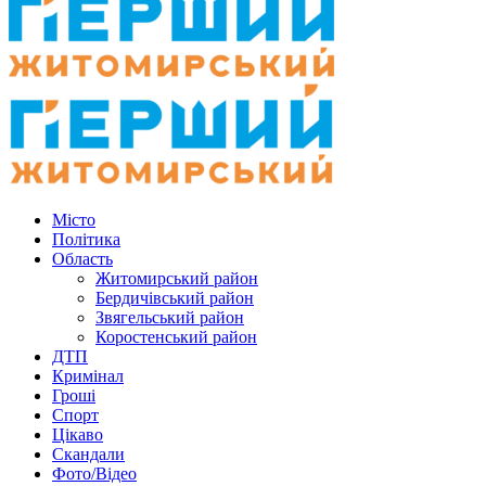
Місто
Політика
Область
Житомирський район
Бердичівський район
Звягельський район
Коростенський район
ДТП
Кримінал
Гроші
Спорт
Цікаво
Скандали
Фото/Відео