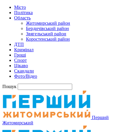
Місто
Політика
Область
Житомирський район
Бердичівський район
Звягельський район
Коростенський район
ДТП
Кримінал
Гроші
Спорт
Цікаво
Скандали
Фото/Відео
Пошук
Перший
Житомирський