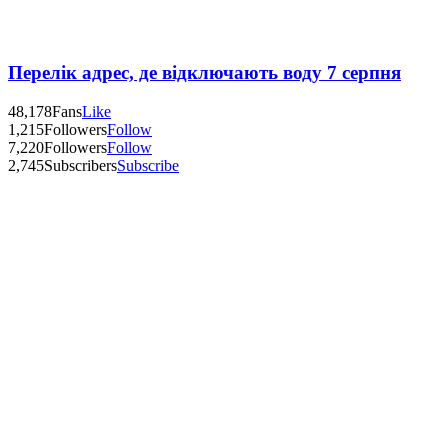
Перелік адрес, де відключають воду 7 серпня
48,178
Fans
Like
1,215
Followers
Follow
7,220
Followers
Follow
2,745
Subscribers
Subscribe