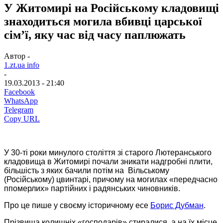
У Житомирі на Російському кладовищі
знаходиться могила вбивці царської
сім’ї, яку час від часу паплюжать
Автор -
1.zt.ua info
-
19.03.2013 - 21:40
Facebook
WhatsApp
Telegram
Copy URL
У 30-ті роки минулого століття зі старого Лютеранського
кладовища в Житомирі почали зникати надгробні плити,
більшість з яких бачили потім на Вільському
(Російському) цвинтарі, причому на могилах «передчасно
ппомерлих» партійних і радянських чиновників.
Про це пише у своєму історичному есе
Борис Дубман
.
Прізвища колишніх «господарів» стиралися, а на їх місце