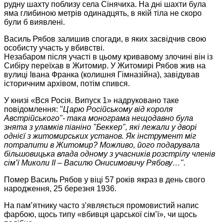
рудну шахту поблизу села Сінячиха. На дні шахти була
яма глибиною метрів одинадцять, в якій тіла не скоро
були б виявлені.
Василь Рябов залишив спогади, в яких засвідчив свою
особисту участь у вбивстві.
Незабаром після участі в цьому кривавому злочині він із
Сибіру переїхав в Житомир. У Житомирі Рябов жив на
вулиці Івана Франка (колишня Гімназійна), завідував
історичним архівом, потім спився.
У книзі «Вся Росія. Випуск 1» надруковано таке
повідомлення: "
Царю Російському від короля
Австрійського"- така монограма нещодавно була
знята з уламків піаніно "Беккер", які лежали у дворі
однієї з житомирських установ. Як інструмент міг
потрапити в Житомир? Можливо, його подарувала
більшовицька влада одному з учасників розстрілу членів
сім’ї Миколи II – Василю Онисимовичу Рябову…"
.
Помер Василь Рябов у віці 57 років якраз в день свого
народження, 25 березня 1936.
На пам’ятнику часто з’являється промовистий напис
фарбою, щось типу «вбивця царської сім’ї», чи щось