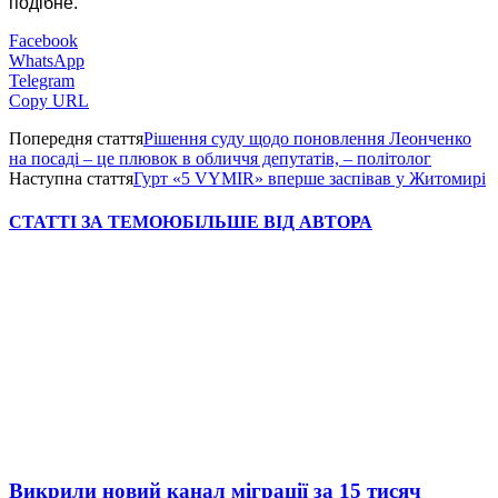
подібне.
Facebook
WhatsApp
Telegram
Copy URL
Попередня стаття
Рішення суду щодо поновлення Леонченко
на посаді – це плювок в обличчя депутатів, – політолог
Наступна стаття
Гурт «5 VYMIR» вперше заспівав у Житомирі
СТАТТІ ЗА ТЕМОЮ
БІЛЬШЕ ВІД АВТОРА
Викрили новий канал міграції за 15 тисяч