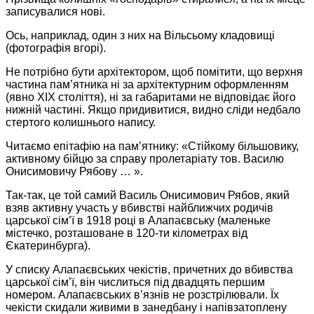
записувалися нові.
Ось, наприклад, один з них на Вільсьому кладовищі
(фотографія вгорі).
Не потрібно бути архітектором, щоб помітити, що верхня
частина пам’ятника ні за архітектурним оформленням
(явно XIX століття), ні за габаритами не відповідає його
нижній частині. Якщо придивитися, видно сліди недбало
стертого колишнього напису.
Читаємо епітафію на пам’ятнику: «Стійкому більшовику,
активному бійцю за справу пролетаріату тов. Василю
Онисимовичу Рябову … ».
Так-так, це той самий Василь Онисимович Рябов, який
взяв активну участь у вбивстві найближчих родичів
царської сім’ї в 1918 році в Алапаєвську (маленьке
містечко, розташоване в 120-ти кілометрах від
Єкатеринбурга).
У списку Алапаєвських чекістів, причетних до вбивства
царської сім’ї, він числиться під двадцять першим
номером. Алапаєвських в’язнів не розстрілювали. Їх
чекісти скидали живими в занедбану і напівзатоплену