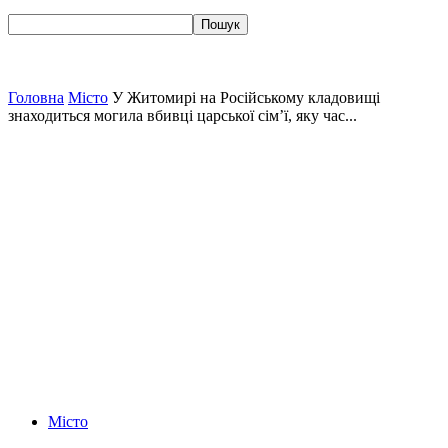
Головна
Місто
У Житомирі на Російському кладовищі
знаходиться могила вбивці царської сім’ї, яку час...
Місто