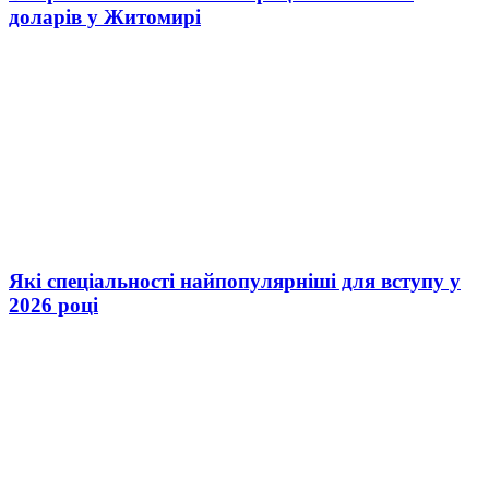
доларів у Житомирі
Які спеціальності найпопулярніші для вступу у
2026 році