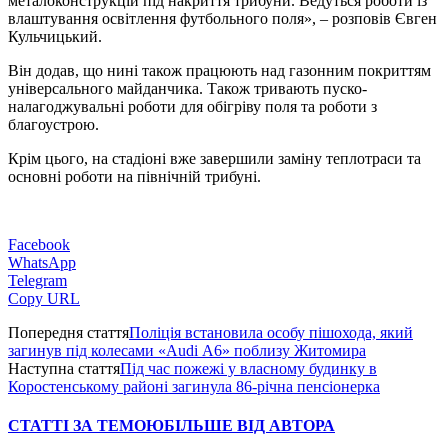
металоконструкцій під накриття трибуни. Ведуться роботи із
влаштування освітлення футбольного поля», – розповів Євген
Кульчицький.
Він додав, що нині також працюють над газонним покриттям
універсального майданчика. Також тривають пуско-
налагоджувальні роботи для обігріву поля та роботи з
благоустрою.
Крім цього, на стадіоні вже завершили заміну теплотраси та
основні роботи на північній трибуні.
Facebook
WhatsApp
Telegram
Copy URL
Попередня стаття
Поліція встановила особу пішохода, який
загинув під колесами «Audi А6» поблизу Житомира
Наступна стаття
Під час пожежі у власному будинку в
Коростенському районі загинула 86-річна пенсіонерка
СТАТТІ ЗА ТЕМОЮ
БІЛЬШЕ ВІД АВТОРА