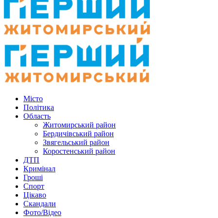
Місто
Політика
Область
Житомирський район
Бердичівський район
Звягельський район
Коростенський район
ДТП
Кримінал
Гроші
Спорт
Цікаво
Скандали
Фото/Відео