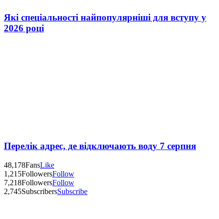
Які спеціальності найпопулярніші для вступу у
2026 році
Перелік адрес, де відключають воду 7 серпня
48,178
Fans
Like
1,215
Followers
Follow
7,218
Followers
Follow
2,745
Subscribers
Subscribe