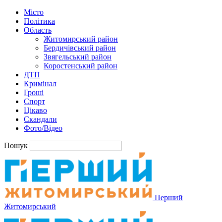
Місто
Політика
Область
Житомирський район
Бердичівський район
Звягельський район
Коростенський район
ДТП
Кримінал
Гроші
Спорт
Цікаво
Скандали
Фото/Відео
Пошук
Перший
Житомирський