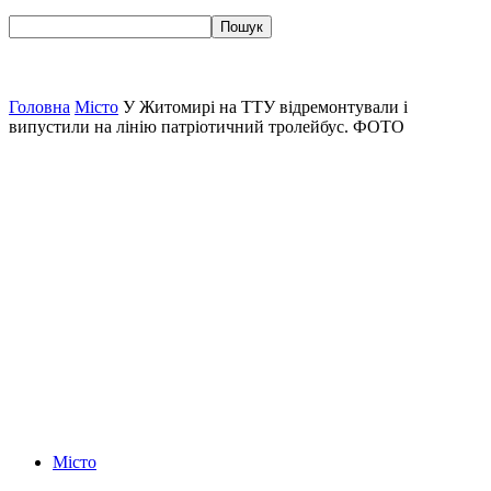
Головна
Місто
У Житомирі на ТТУ відремонтували і
випустили на лінію патріотичний тролейбус. ФОТО
Місто