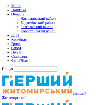
Місто
Політика
Область
Житомирський район
Бердичівський район
Звягельський район
Коростенський район
ДТП
Кримінал
Гроші
Спорт
Цікаво
Скандали
Фото/Відео
Пошук
Перший
Житомирський