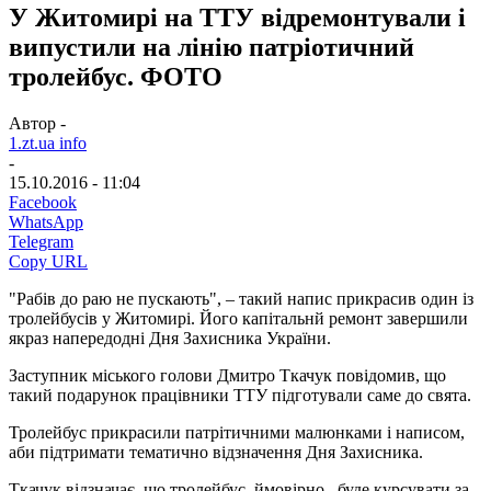
У Житомирі на ТТУ відремонтували і
випустили на лінію патріотичний
тролейбус. ФОТО
Автор -
1.zt.ua info
-
15.10.2016 - 11:04
Facebook
WhatsApp
Telegram
Copy URL
"Рабів до раю не пускають", – такий напис прикрасив один із
тролейбусів у Житомирі. Його капітальнй ремонт завершили
якраз напередодні Дня Захисника України.
Заступник міського голови Дмитро Ткачук повідомив, що
такий подарунок працівники ТТУ підготували саме до свята.
Тролейбус прикрасили патрітичними малюнками і написом,
аби підтримати тематично відзначення Дня Захисника.
Ткачук відзначає, що тролейбус, ймовірно, буде курсувати за