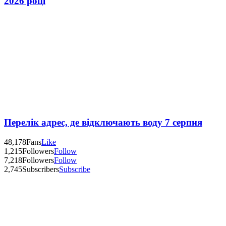
2026 році
Перелік адрес, де відключають воду 7 серпня
48,178
Fans
Like
1,215
Followers
Follow
7,218
Followers
Follow
2,745
Subscribers
Subscribe