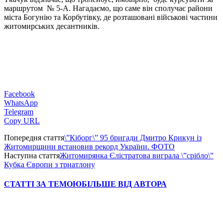
маршрутом № 5-А. Нагадаємо, що саме він сполучає райони
міста Богунію та Корбутівку, де розташовані військові частини
житомирських десантників.
Facebook
WhatsApp
Telegram
Copy URL
Попередня стаття
\”Кіборг\” 95 бригади Дмитро Крикун із
Житомирщини встановив рекорд України. ФОТО
Наступна стаття
Житомирянка Єлістратова виграла \”срібло\”
Кубка Європи з триатлону
СТАТТІ ЗА ТЕМОЮ
БІЛЬШЕ ВІД АВТОРА