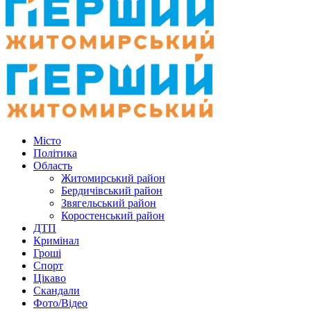
Місто
Політика
Область
Житомирський район
Бердичівський район
Звягельський район
Коростенський район
ДТП
Кримінал
Гроші
Спорт
Цікаво
Скандали
Фото/Відео