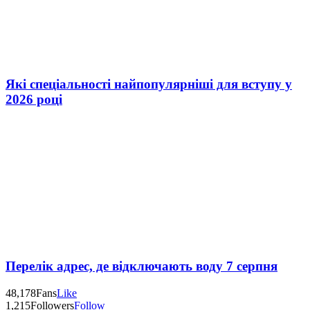
Які спеціальності найпопулярніші для вступу у
2026 році
Перелік адрес, де відключають воду 7 серпня
48,178
Fans
Like
1,215
Followers
Follow