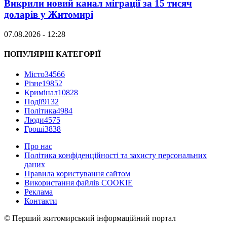
Викрили новий канал міграції за 15 тисяч
доларів у Житомирі
07.08.2026 - 12:28
ПОПУЛЯРНІ КАТЕГОРІЇ
Місто
34566
Різне
19852
Кримінал
10828
Події
9132
Політика
4984
Люди
4575
Гроші
3838
Про нас
Політика конфіденційності та захисту персональних
даних
Правила користування сайтом
Використання файлів COOKIE
Реклама
Контакти
© Перший житомирський інформаційний портал