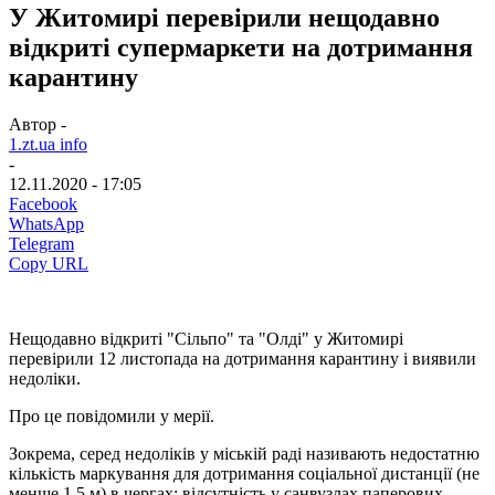
У Житомирі перевірили нещодавно
відкриті супермаркети на дотримання
карантину
Автор -
1.zt.ua info
-
12.11.2020 - 17:05
Facebook
WhatsApp
Telegram
Copy URL
Нещодавно відкриті "Сільпо" та "Олді" у Житомирі
перевірили 12 листопада на дотримання карантину і виявили
недоліки.
Про це повідомили у мерії.
Зокрема, серед недоліків у міській раді називають недостатню
кількість маркування для дотримання соціальної дистанції (не
менше 1,5 м) в чергах; відсутність у санвузлах паперових