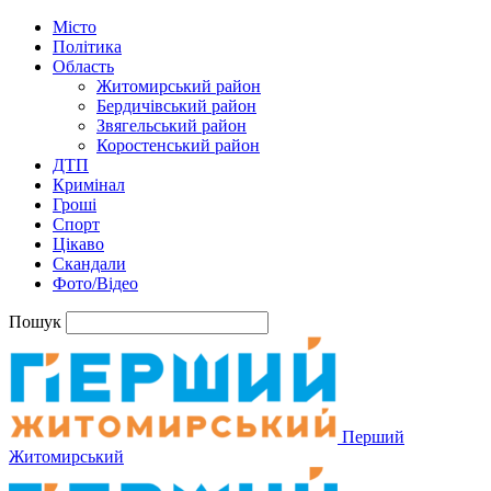
Місто
Політика
Область
Житомирський район
Бердичівський район
Звягельський район
Коростенський район
ДТП
Кримінал
Гроші
Спорт
Цікаво
Скандали
Фото/Відео
Пошук
Перший
Житомирський