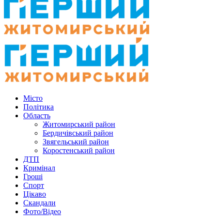
Місто
Політика
Область
Житомирський район
Бердичівський район
Звягельський район
Коростенський район
ДТП
Кримінал
Гроші
Спорт
Цікаво
Скандали
Фото/Відео