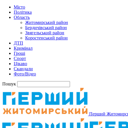
Місто
Політика
Область
Житомирський район
Бердичівський район
Звягельський район
Коростенський район
ДТП
Кримінал
Гроші
Спорт
Цікаво
Скандали
Фото/Відео
Пошук
Перший Житомирс