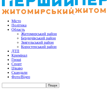
Місто
Політика
Область
Житомирський район
Бердичівський район
Звягельський район
Коростенський район
ДТП
Кримінал
Гроші
Спорт
Цікаво
Скандали
Фото/Відео