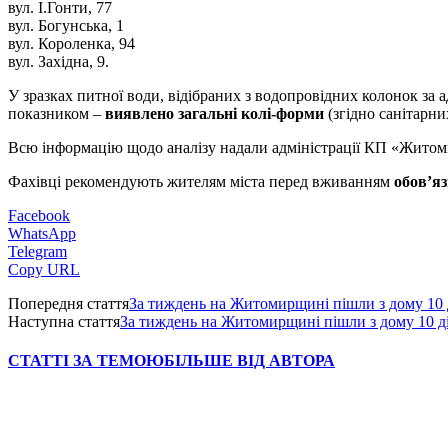
вул. І.Гонти, 77
вул. Богунська, 1
вул. Короленка, 94
вул. Західна, 9.
У зразках питної води, відібраних з водопровідних колонок за ад
показником –
виявлено загальні колі-форми
(згідно санітарн
Всю інформацію щодо аналізу надали адміністрації КП «Житом
Фахівці рекомендують жителям міста перед вживанням
обов’я
Facebook
WhatsApp
Telegram
Copy URL
Попередня стаття
За тиждень на Житомирщині пішли з дому 10 
Наступна стаття
За тиждень на Житомирщині пішли з дому 10 д
СТАТТІ ЗА ТЕМОЮ
БІЛЬШЕ ВІД АВТОРА