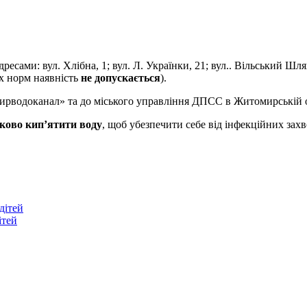
ресами: вул. Хлібна, 1; вул. Л. Українки, 21; вул.. Вільський Шл
их норм наявність
не допускається
).
ирводоканал» та до міського управління ДПСС в Житомирській о
зково кип’ятити воду
, щоб убезпечити себе від інфекційних зах
дітей
ітей