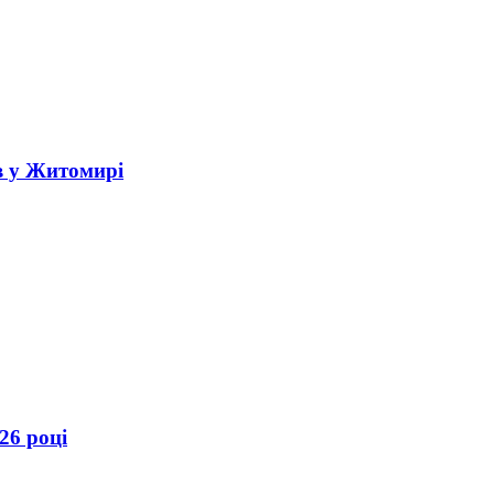
в у Житомирі
26 році