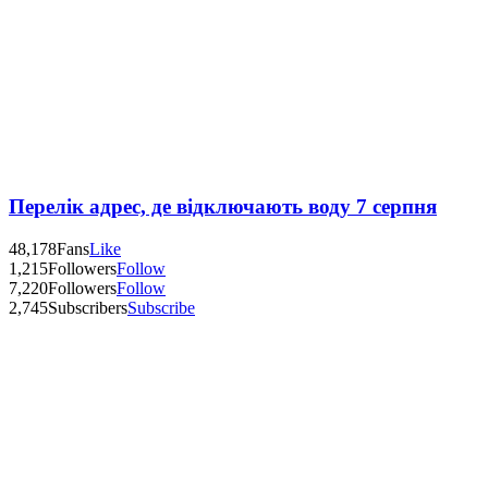
Перелік адрес, де відключають воду 7 серпня
48,178
Fans
Like
1,215
Followers
Follow
7,220
Followers
Follow
2,745
Subscribers
Subscribe