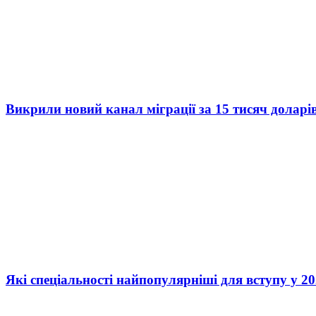
Викрили новий канал міграції за 15 тисяч доларі
Які спеціальності найпопулярніші для вступу у 20