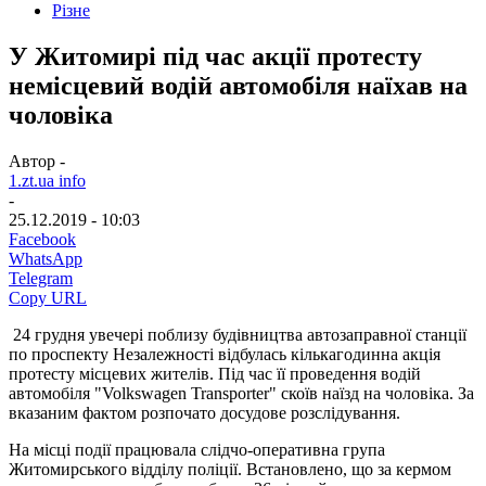
Різне
У Житомирі під час акції протесту
немісцевий водій автомобіля наїхав на
чоловіка
Автор -
1.zt.ua info
-
25.12.2019 - 10:03
Facebook
WhatsApp
Telegram
Copy URL
24 грудня увечері поблизу будівництва автозаправної станції
по проспекту Незалежності відбулась кількагодинна акція
протесту місцевих жителів. Під час її проведення водій
автомобіля "Volkswagen Transporter" скоїв наїзд на чоловіка. За
вказаним фактом розпочато досудове розслідування.
На місці події працювала слідчо-оперативна група
Житомирського відділу поліції. Встановлено, що за кермом