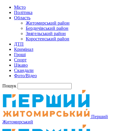
Місто
Політика
Область
Житомирський район
Бердичівський район
Звягельський район
Коростенський район
ДТП
Кримінал
Гроші
Спорт
Цікаво
Скандали
Фото/Відео
Пошук
Перший
Житомирський