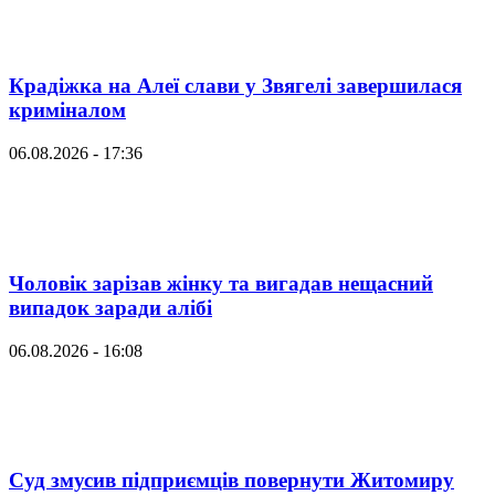
Крадіжка на Алеї слави у Звягелі завершилася
криміналом
06.08.2026 - 17:36
Чоловік зарізав жінку та вигадав нещасний
випадок заради алібі
06.08.2026 - 16:08
Суд змусив підприємців повернути Житомиру