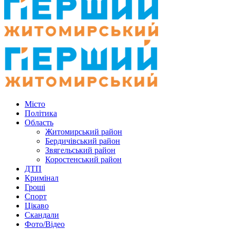
Місто
Політика
Область
Житомирський район
Бердичівський район
Звягельський район
Коростенський район
ДТП
Кримінал
Гроші
Спорт
Цікаво
Скандали
Фото/Відео