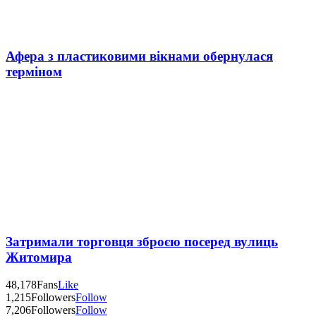
Афера з пластиковими вікнами обернулася
терміном
Затримали торговця зброєю посеред вулиць
Житомира
48,178
Fans
Like
1,215
Followers
Follow
7,206
Followers
Follow