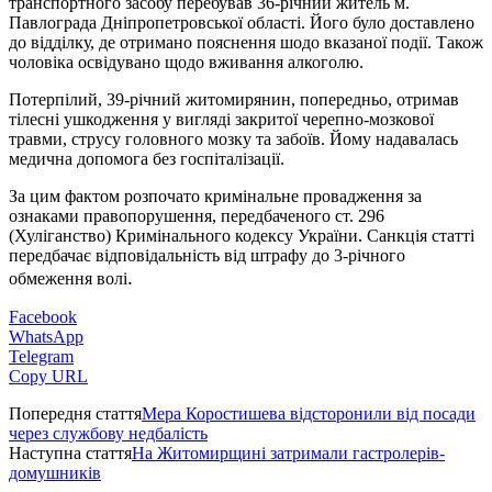
транспортного засобу перебував 36-річний житель м.
Павлограда Дніпропетровської області. Його було доставлено
до відділку, де отримано пояснення шодо вказаної події. Також
чоловіка освідувано щодо вживання алкоголю.
Потерпілий, 39-річний житомирянин, попередньо, отримав
тілесні ушкодження у вигляді закритої черепно-мозкової
травми, струсу головного мозку та забоїв. Йому надавалась
медична допомога без госпіталізації.
За цим фактом розпочато кримінальне провадження за
ознаками правопорушення, передбаченого ст. 296
(Хуліганство) Кримінального кодексу України. Санкція статті
передбачає відповідальність від штрафу до 3-річного
.
обмеження волі
Facebook
WhatsApp
Telegram
Copy URL
Попередня стаття
Мера Коростишева відсторонили від посади
через службову недбалість
Наступна стаття
На Житомирщині затримали гастролерів-
домушників