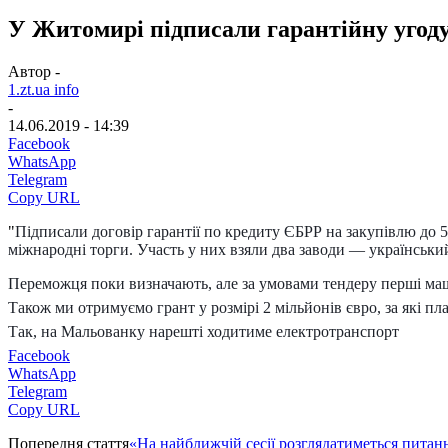
У Житомирі підписали гарантійну угоду
Автор -
1.zt.ua info
-
14.06.2019 - 14:39
Facebook
WhatsApp
Telegram
Copy URL
"
Підписали договір гарантії по кредиту ЄБРР на закупівлю до
міжнародні торги. Участь у них взяли два заводи — українськ
Переможця поки визначають, але за умовами тендеру перші маш
Також ми отримуємо грант у розмірі 2 мільйонів євро, за які пла
Так, на Мальованку нарешті ходитиме електротранспорт
Facebook
WhatsApp
Telegram
Copy URL
Попередня стаття
«На найближчій сесії розглядатиметься питан