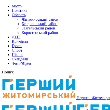
Місто
Політика
Область
Житомирський район
Бердичівський район
Звягельський район
Коростенський район
ДТП
Кримінал
Гроші
Спорт
Цікаво
Скандали
Фото/Відео
Пошук
Перший Житомирс