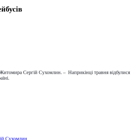
ейбусів
а Житомира Сергій Сухомлин. – Наприкінці травня відбулися
аїні.
гій Сухомлин