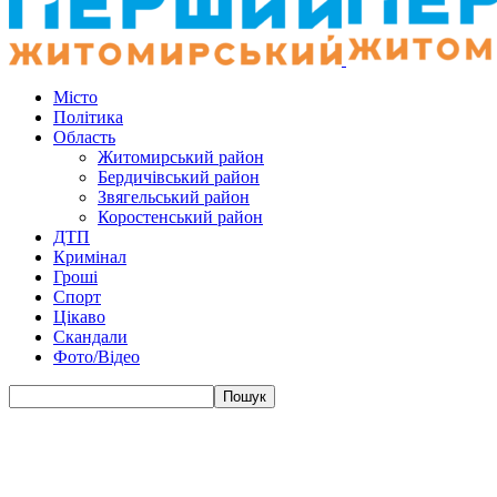
Місто
Політика
Область
Житомирський район
Бердичівський район
Звягельський район
Коростенський район
ДТП
Кримінал
Гроші
Спорт
Цікаво
Скандали
Фото/Відео