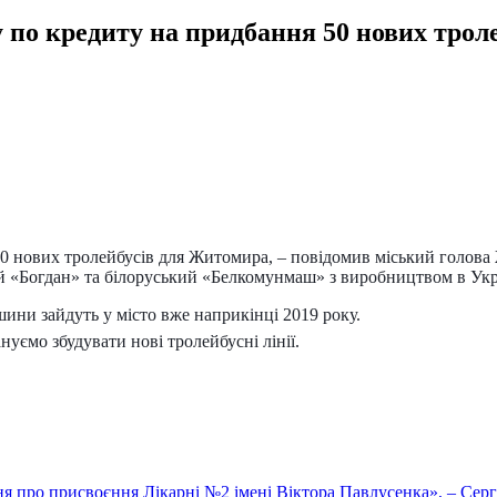
 по кредиту на придбання 50 нових трол
 50 нових тролейбусів для Житомира, – повідомив міський голов
ий «Богдан» та білоруський «Белкомунмаш» з виробництвом в Укр
ини зайдуть у місто вже наприкінці 2019 року.
нуємо збудувати нові тролейбусні лінії.
ня про присвоєння Лікарні №2 імені Віктора Павлусенка», – Сер