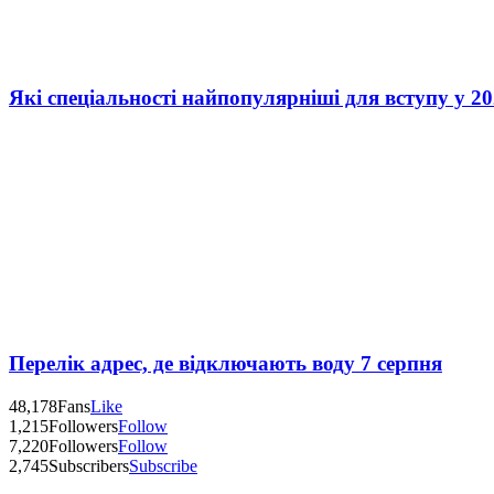
Які спеціальності найпопулярніші для вступу у 20
Перелік адрес, де відключають воду 7 серпня
48,178
Fans
Like
1,215
Followers
Follow
7,220
Followers
Follow
2,745
Subscribers
Subscribe