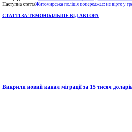
Наступна стаття
Житомирська поліція попереджає: не вірте у гра
СТАТТІ ЗА ТЕМОЮ
БІЛЬШЕ ВІД АВТОРА
Викрили новий канал міграції за 15 тисяч доларі