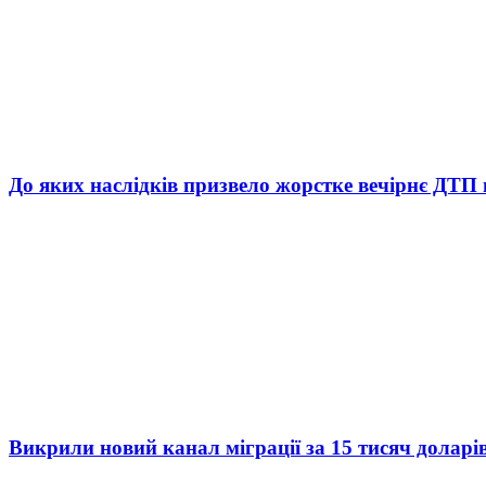
До яких наслідків призвело жорстке вечірнє ДТП 
Викрили новий канал міграції за 15 тисяч доларі