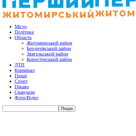
Місто
Політика
Область
Житомирський район
Бердичівський район
Звягельський район
Коростенський район
ДТП
Кримінал
Гроші
Спорт
Цікаво
Скандали
Фото/Відео