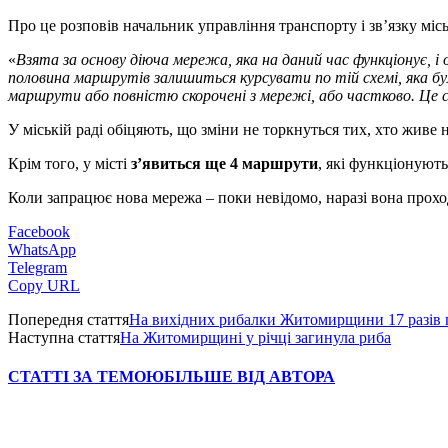
Про це розповів начальник управління транспорту і зв’язку мі
«
Взята за основу діюча мережа, яка на даний час функціонує,
половина маршрутів залишиться курсувати по тій схемі, яка була
маршрути або повністю скорочені з мережі, або частково. Це 
У міській раді обіцяють, що зміни не торкнуться тих, хто живе
Крім того, у місті
з’явиться ще 4 маршрути
, які функціонують
Коли запрацює нова мережа – поки невідомо, наразі вона прох
Facebook
WhatsApp
Telegram
Copy URL
Попередня стаття
На вихідних рибалки Житомирщини 17 разів 
Наступна стаття
На Житомирщині у річці загинула риба
СТАТТІ ЗА ТЕМОЮ
БІЛЬШЕ ВІД АВТОРА