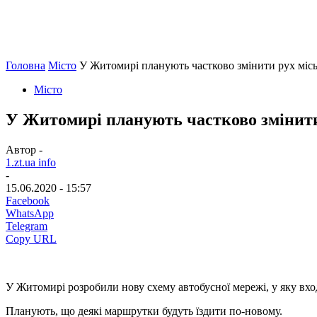
Головна
Місто
У Житомирі планують частково змінити рух міс
Місто
У Житомирі планують частково змінит
Автор -
1.zt.ua info
-
15.06.2020 - 15:57
Facebook
WhatsApp
Telegram
Copy URL
У Житомирі розробили нову схему автобусної мережі, у яку вхо
Планують, що деякі маршрутки будуть їздити по-новому.