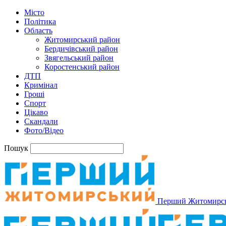
Місто
Політика
Область
Житомирський район
Бердичівський район
Звягельський район
Коростенський район
ДТП
Кримінал
Гроші
Спорт
Цікаво
Скандали
Фото/Відео
Пошук
Перший Житомирс