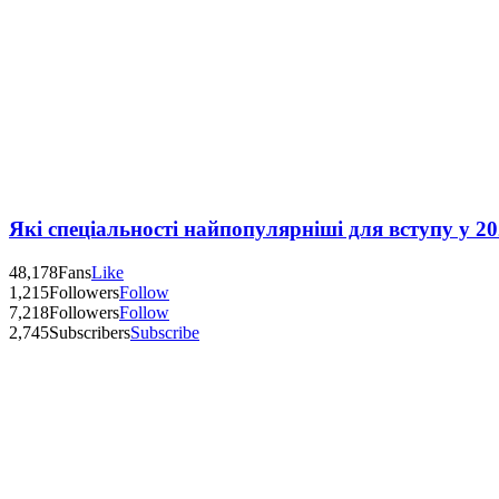
Які спеціальності найпопулярніші для вступу у 20
48,178
Fans
Like
1,215
Followers
Follow
7,218
Followers
Follow
2,745
Subscribers
Subscribe