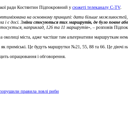
ської ради Костянтин Підпокровний у
сюжеті телеканалу С-TV
.
 і оптимізована на основному принципі: дати більше можливосте
 і є досі. З
міни стосуються тих маршрутів, де було повне аб
стосується, наприклад, 126 та 11 маршрутів
», – розповів Підпо
 на околиці міста, адже частіше там альтернативи маршруткам нем
 як приміські. Це будуть маршрутки №21, 55, 88 та 66. Це діючі н
одить опрацювання і обговорення.
порушили правила ловлі риби