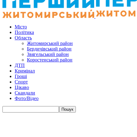
Місто
Політика
Область
Житомирський район
Бердичівський район
Звягельський район
Коростенський район
ДТП
Кримінал
Гроші
Спорт
Цікаво
Скандали
Фото/Відео