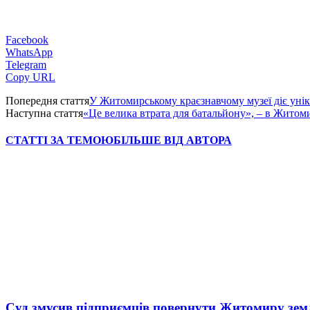
Facebook
WhatsApp
Telegram
Copy URL
Попередня стаття
У Житомирському краєзнавчому музеї діє уні
Наступна стаття
«Це велика втрата для батальйону», – в Жито
СТАТТІ ЗА ТЕМОЮ
БІЛЬШЕ ВІД АВТОРА
Суд змусив підприємців повернути Житомиру зем