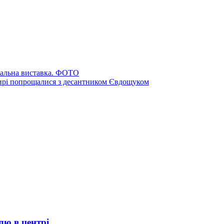
кальна виставка. ФОТО
мирі попрощалися з десантником Євдощуком
лю в центрі