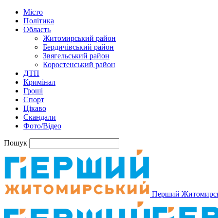
Місто
Політика
Область
Житомирський район
Бердичівський район
Звягельський район
Коростенський район
ДТП
Кримінал
Гроші
Спорт
Цікаво
Скандали
Фото/Відео
Пошук
Перший Житомирс