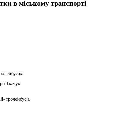
ки в міському транспорті
ролейбусах.
ро Ткачук.
й- тролейбус ).
.