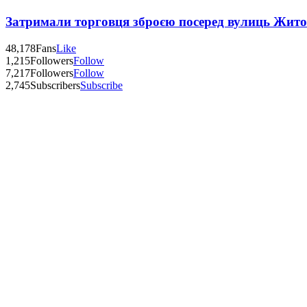
Затримали торговця зброєю посеред вулиць Жит
48,178
Fans
Like
1,215
Followers
Follow
7,217
Followers
Follow
2,745
Subscribers
Subscribe