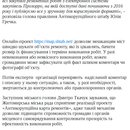
всі закупівлі ремонтних робіт з електронної системи
закупівель Прозорро, на якій доступні дані починаючи з 2016
року і публікуємо все у зручному для користувачів форматі»,
–
розповіла голова правління Антикорупційного штабу Юлія
Гречка.
Онлайн-проект
https://map.shtab.net/
дозволяє мешканцям міст
швидко шукати об’єкти ремонту, які їх цікавлять, бачити
розмір їх фінансування і терміни виконання робіт. У разі
невиконання або неякісного виконання робіт, кожен
громадянин може зафіксувати цей факт шляхом коментаря чи
фотографії об’єкту.
Потім експерти організації перевіряють надісланий коментар
і описану у ньому ситуацію, а також, у разі необхідності,
звертаються до контролюючих або правоохоронних органів.
Заступник міського голови Дмитро Ткачук зауважив, що
Житомирська міська рада сприятиме реалізації проекту
«Антикорупційна карта ремонтів», адже такий механізм
дозволяє підвищити спроможність громадян і органів
місцевого самоврядування контролювати прозорість та
ефективність виконання робіт.