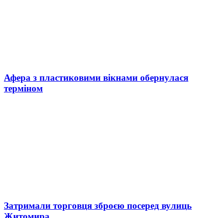
Афера з пластиковими вікнами обернулася
терміном
Затримали торговця зброєю посеред вулиць
Житомира