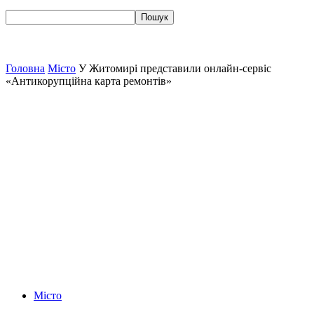
Головна
Місто
У Житомирі представили онлайн-сервіс
«Антикорупційна карта ремонтів»
Місто