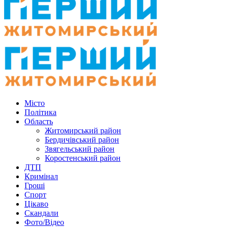
Місто
Політика
Область
Житомирський район
Бердичівський район
Звягельський район
Коростенський район
ДТП
Кримінал
Гроші
Спорт
Цікаво
Скандали
Фото/Відео