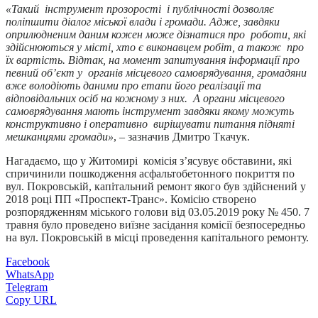
«Такий інструмент прозорості і публічності дозволяє
поліпшити діалог міської влади і громади. Адже, завдяки
оприлюдненим даним кожен може дізнатися про роботи, які
здійснюються у місті, хто є виконавцем робіт, а також про
їх вартість. Відтак, на момент запитування інформації про
певний об’єкт у органів місцевого самоврядування, громадяни
вже володіють даними про етапи його реалізації та
відповідальних осіб на кожному з них. А органи місцевого
самоврядування мають інструмент завдяки якому можуть
конструктивно і оперативно вирішувати питання підняті
мешканцями громади»
, – зазначив Дмитро Ткачук.
Нагадаємо, що у Житомирі комісія з’ясувує обставини, які
спричинили пошкодження асфальтобетонного покриття по
вул. Покровській, капітальний ремонт якого був здійснений у
2018 році ПП «Проспект-Транс». Комісію створено
розпорядженням міського голови від 03.05.2019 року № 450. 7
травня було проведено виїзне засідання комісії безпосередньо
на вул. Покровській в місці проведення капітального ремонту.
Facebook
WhatsApp
Telegram
Copy URL