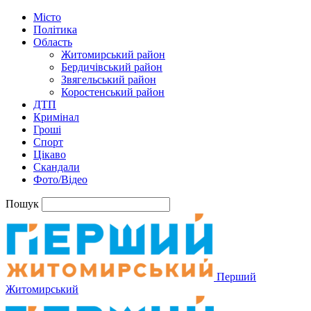
Місто
Політика
Область
Житомирський район
Бердичівський район
Звягельський район
Коростенський район
ДТП
Кримінал
Гроші
Спорт
Цікаво
Скандали
Фото/Відео
Пошук
Перший
Житомирський