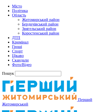
Місто
Політика
Область
Житомирський район
Бердичівський район
Звягельський район
Коростенський район
ДТП
Кримінал
Гроші
Спорт
Цікаво
Скандали
Фото/Відео
Пошук
Перший
Житомирський