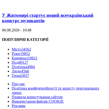
У Житомирі стартує новий всеукраїнський
конкурс музикантів
06.08.2026 - 10:48
ПОПУЛЯРНІ КАТЕГОРІЇ
Місто
34562
Різне
19852
Кримінал
10821
Події
9127
Політика
4984
Люди
4568
Гроші
3837
Про нас
Політика конфіденційності та захисту персональних
даних
Правила користування сайтом
Використання файлів COOKIE
Реклама