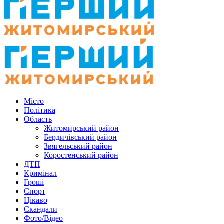
Місто
Політика
Область
Житомирський район
Бердичівський район
Звягельський район
Коростенський район
ДТП
Кримінал
Гроші
Спорт
Цікаво
Скандали
Фото/Відео