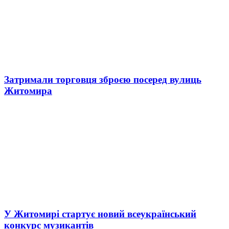
Затримали торговця зброєю посеред вулиць
Житомира
У Житомирі стартує новий всеукраїнський
конкурс музикантів