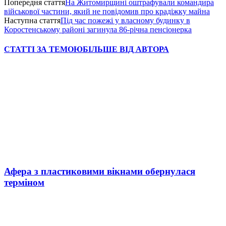
Попередня стаття
На Житомирщині оштрафували командира
військової частини, який не повідомив про крадіжку майна
Наступна стаття
Під час пожежі у власному будинку в
Коростенському районі загинула 86-річна пенсіонерка
СТАТТІ ЗА ТЕМОЮ
БІЛЬШЕ ВІД АВТОРА
Афера з пластиковими вікнами обернулася
терміном