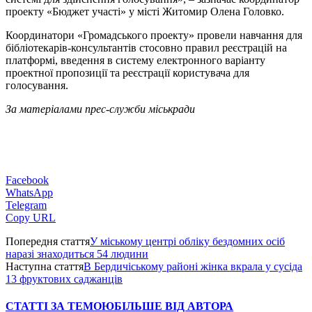
проекту «Бюджет участі» у місті Житомир Олена Головко.
Координатори «Громадського проекту» провели навчання для
бібліотекарів-консультантів стосовно правил реєстрацій на
платформі, введення в систему електронного варіанту
проектної пропозиції та реєстрації користувача для
голосування.
За матеріалами прес-служби міськради
Facebook
WhatsApp
Telegram
Copy URL
Попередня стаття
У міському центрі обліку бездомних осіб
наразі знаходиться 54 людини
Наступна стаття
В Бердичіському районі жінка вкрала у сусіда
13 фруктових саджанців
СТАТТІ ЗА ТЕМОЮ
БІЛЬШЕ ВІД АВТОРА