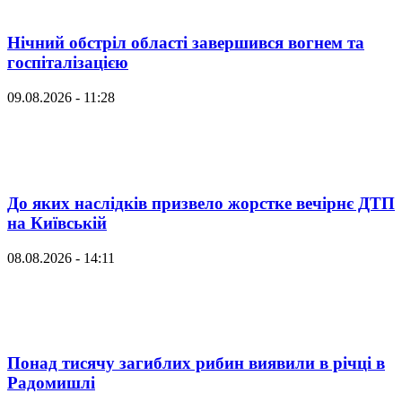
Нічний обстріл області завершився вогнем та
госпіталізацією
09.08.2026 - 11:28
До яких наслідків призвело жорстке вечірнє ДТП
на Київській
08.08.2026 - 14:11
Понад тисячу загиблих рибин виявили в річці в
Радомишлі