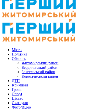
Місто
Політика
Область
Житомирський район
Бердичівський район
Звягельський район
Коростенський район
ДТП
Кримінал
Гроші
Спорт
Цікаво
Скандали
Фото/Відео