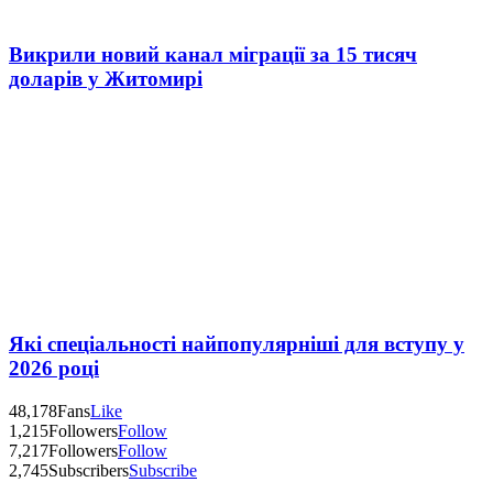
Викрили новий канал міграції за 15 тисяч
доларів у Житомирі
Які спеціальності найпопулярніші для вступу у
2026 році
48,178
Fans
Like
1,215
Followers
Follow
7,217
Followers
Follow
2,745
Subscribers
Subscribe