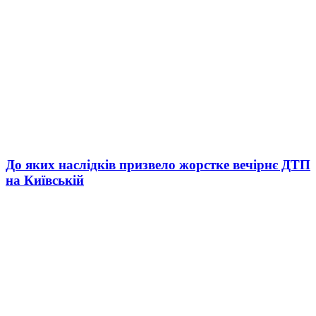
До яких наслідків призвело жорстке вечірнє ДТП
на Київській