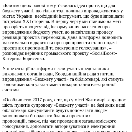
«Близько двох рокові тому з’явилась ідея про те, що для
бюджету участі, що тільки тоді починав впроваджуватися у
містах України, необхідний інструмент, що буде відповідати
потребам ХХІ сторіччя. В першу чергу ми ставимо на меті
прозорість процесу: від інформування населення про
впровадження бюджету участі до висвітлення процесу
реалізації проектів-переможців. Дана платформа дозволить
максимально відкрито та прозоро провести етапи подачі
проектних пропозицій та електронне голосування», –
розповідає керівник громадського проекту «SocialBoost»
Катерина Борисенко.
У презентації платформи взяли участь представники
виконавчих органів ради, Координаційна рада з питань
впровадження «Бюджету участі» та бібліотекарі, які стануть
головними консультантами з використання електронної
системи.
«Особливістю 2017 року, є те, що у місті Житомирі запрацює
шість пунктів супроводу «Бюджету участі» на базі яких наші
бібліотекарі-консультанти будуть допомагати людям
заповнювати й подавати бланки проектних
пропозицій, також, під час проведення загальноміського
голосування, допомагати авторизуватися в електронній
системі для здійснення голосування», – зазначає координатор