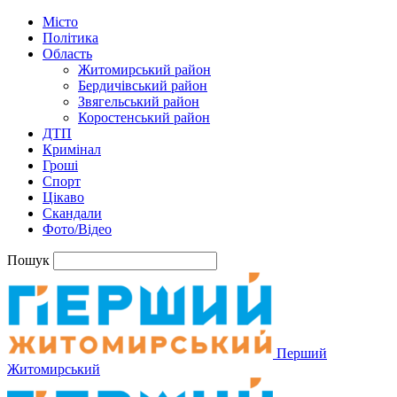
Місто
Політика
Область
Житомирський район
Бердичівський район
Звягельський район
Коростенський район
ДТП
Кримінал
Гроші
Спорт
Цікаво
Скандали
Фото/Відео
Пошук
Перший
Житомирський