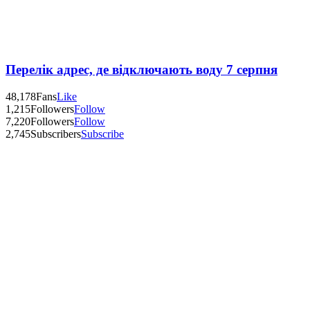
Перелік адрес, де відключають воду 7 серпня
48,178
Fans
Like
1,215
Followers
Follow
7,220
Followers
Follow
2,745
Subscribers
Subscribe