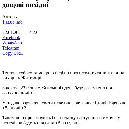
дощові вихідні
Автор -
1.zt.ua info
-
22.01.2021 - 14:22
Facebook
WhatsApp
Telegram
Copy URL
Тепло в суботу та мокро в неділю прогнозують синоптики на
вихідні у Житомирі.
Зокрема, 23 січня у Житомирі вдень буде до +6 тепла та
сонячно, ночі +1.
У неділю варто очікувати невеликі, але тривалі дощі. Вдень до
+5, вночі +2.
Також дощ прогнозують і на початку наступного тижня – у
понеділок будуть опади та +6 на вулиці.