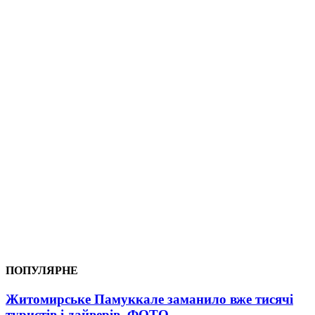
ПОПУЛЯРНЕ
Житомирське Памуккале заманило вже тисячі
туристів і дайверів. ФОТО