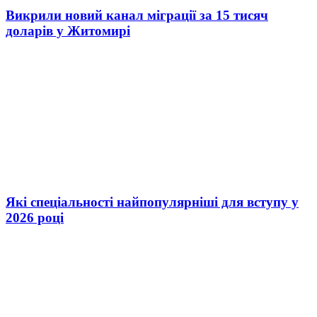
Викрили новий канал міграції за 15 тисяч
доларів у Житомирі
Які спеціальності найпопулярніші для вступу у
2026 році