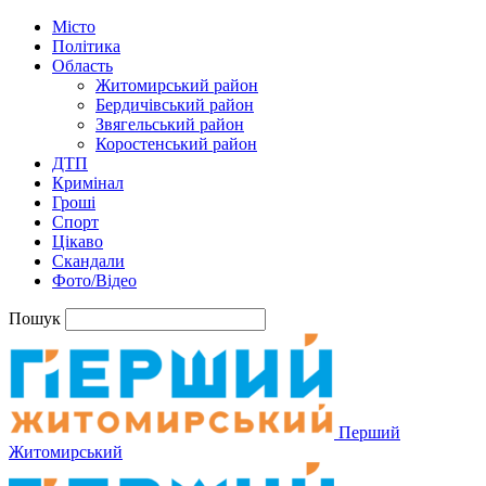
Місто
Політика
Область
Житомирський район
Бердичівський район
Звягельський район
Коростенський район
ДТП
Кримінал
Гроші
Спорт
Цікаво
Скандали
Фото/Відео
Пошук
Перший
Житомирський