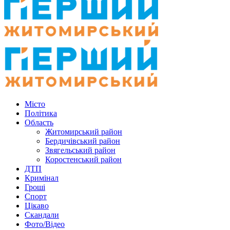
Місто
Політика
Область
Житомирський район
Бердичівський район
Звягельський район
Коростенський район
ДТП
Кримінал
Гроші
Спорт
Цікаво
Скандали
Фото/Відео