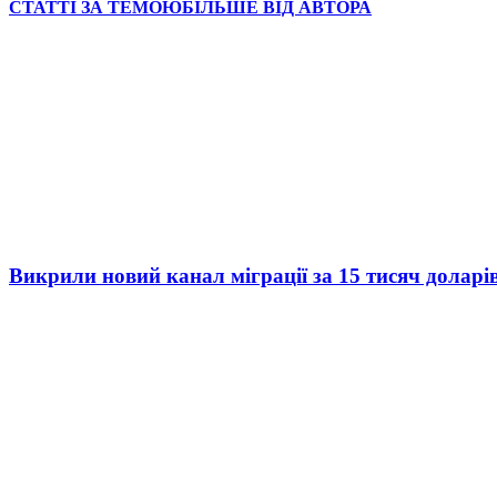
СТАТТІ ЗА ТЕМОЮ
БІЛЬШЕ ВІД АВТОРА
Викрили новий канал міграції за 15 тисяч доларі