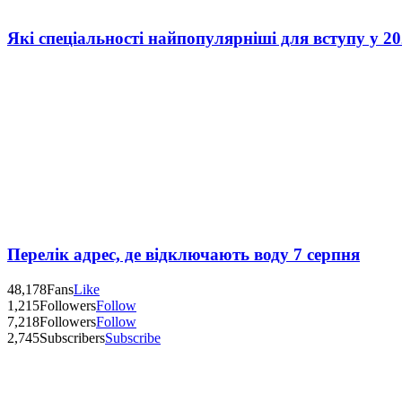
Які спеціальності найпопулярніші для вступу у 20
Перелік адрес, де відключають воду 7 серпня
48,178
Fans
Like
1,215
Followers
Follow
7,218
Followers
Follow
2,745
Subscribers
Subscribe