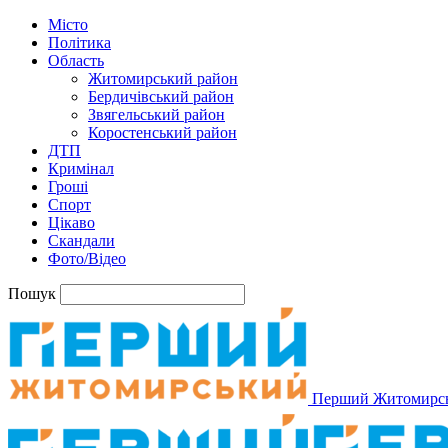
Місто
Політика
Область
Житомирський район
Бердичівський район
Звягельський район
Коростенський район
ДТП
Кримінал
Гроші
Спорт
Цікаво
Скандали
Фото/Відео
Пошук
Перший Житомирс