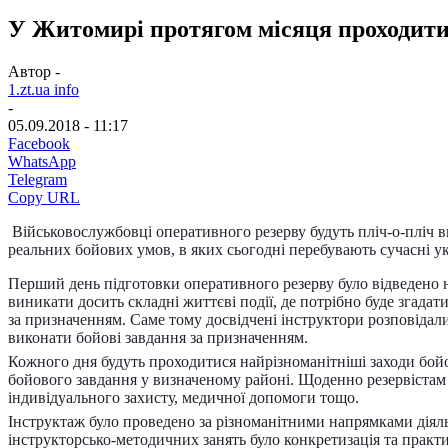
У Житомирі протягом місяця проходити
Автор -
1.zt.ua info
-
05.09.2018 - 11:17
Facebook
WhatsApp
Telegram
Copy URL
Військовослужбовці оперативного резерву будуть пліч-о-пліч 
реальних бойових умов, в яких сьогодні перебувають сучасні ук
Перший день підготовки оперативного резерву було відведено н
виникати досить складні життєві події, де потрібно буде згада
за призначенням. Саме тому досвідчені інструктори розповідали
виконати бойові завдання за призначенням.
Кожного дня будуть проходитися найрізноманітніші заходи бойо
бойового завдання у визначеному районі. Щоденно резервістам 
індивідуального захисту, медичної допомоги тощо.
Інструктаж було проведено за різноманітними напрямками діяль
інструкторсько-методичних занять було конкретизація та практ