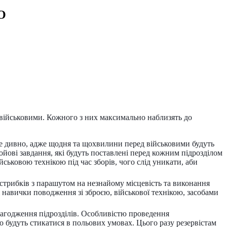
О
 військовими. Кожного з них максимально наблизять до
 не дивно, адже щодня та щохвилини перед військовими будуть
ойові завдання, які будуть поставлені перед кожним підрозділом
ськовою технікою під час зборів, чого слід уникати, аби
стрибків з парашутом на незнайому місцевість та виконання
 навички поводження зі зброєю, військової технікою, засобами
злагодження підрозділів. Особливістю проведення
 будуть стикатися в польових умовах. Цього разу резервістам