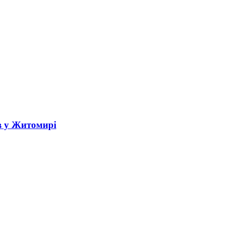
в у Житомирі