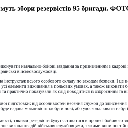
муть збори резервістів 95 бригади. ФОТ
виконувати навчально-бойові завдання за призначенням з кадрові
раїнські військовослужбовці.
а інструктаж всього особового складу по заходам безпеки. І це
ти усі елементи виживання в польових умовах, а також виконати б
 та практично показували як слід поводитися із озброєнням та вій
вої підготовки: від особливостей несення служби до здійснення 
буде надана можливість здобути нові, або удосконалювати набуті
ності, з якими резервісти будуть стикатися в процесі бойового 
ичне виконання дій військовослужбовцями, з якими вони постійно