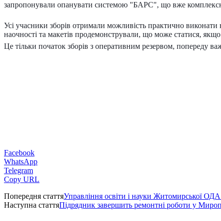
запропонували опанувати системою "БАРС", що вже комплексн
Усі учасники зборів отримали можливість практично виконати на
наочності та макетів продемонстрували, що може статися, якщо
Це тільки початок зборів з оперативним резервом, попереду ва
Facebook
WhatsApp
Telegram
Copy URL
Попередня стаття
Управління освіти і науки Житомирської ОДА
Наступна стаття
Підрядник завершить ремонтні роботи у Миропіл