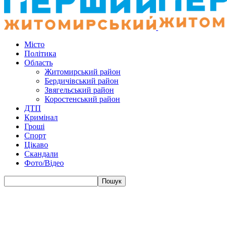
Місто
Політика
Область
Житомирський район
Бердичівський район
Звягельський район
Коростенський район
ДТП
Кримінал
Гроші
Спорт
Цікаво
Скандали
Фото/Відео