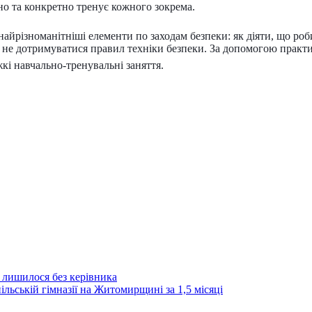
о та конкретно тренує кожного зокрема.
йрізноманітніші елементи по заходам безпеки: як діяти, що роби
 не дотримуватися правил техніки безпеки. За допомогою практич
жкі навчально-тренувальні заняття.
 лишилося без керівника
ьській гімназії на Житомирщині за 1,5 місяці