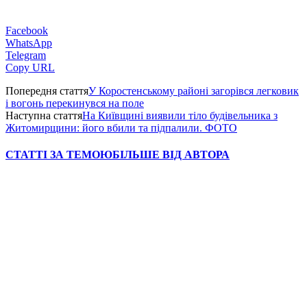
Facebook
WhatsApp
Telegram
Copy URL
Попередня стаття
У Коростенському районі загорівся легковик
і вогонь перекинувся на поле
Наступна стаття
На Київщині виявили тіло будівельника з
Житомирщини: його вбили та підпалили. ФОТО
СТАТТІ ЗА ТЕМОЮ
БІЛЬШЕ ВІД АВТОРА