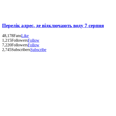
Перелік адрес, де відключають воду 7 серпня
48,178
Fans
Like
1,215
Followers
Follow
7,220
Followers
Follow
2,745
Subscribers
Subscribe