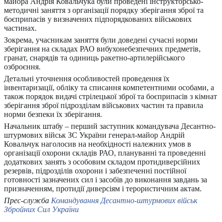
майора Андрія Ковальчука були проведені інструкторсько-
методичні заняття з організації порядку зберігання зброї та
боєприпасів у визначених підпорядкованих військових
частинах.
Зокрема, учасникам заняття були доведені сучасні норми
зберігання на складах РАО вибухонебезпечних предметів,
гранат, снарядів та одиниць ракетно-артилерійського
озброєння.
Детальні уточнення особливостей проведення їх
інвентаризації, обліку та списання компетентними особами, а
також порядок видачі стрілецької зброї та боєприпасів з кімнат
зберігання зброї підрозділам військових частин та правила
норми безпеки їх зберігання.
Начальник штабу – перший заступник командувача Десантно-
штурмових військ ЗС України генерал-майор Андрій
Ковальчук наголосив на необхідності належних умов в
організації охорони складів РАО, плануванні та проведенні
додаткових занять з особовим складом протидиверсійних
резервів, підрозділів охорони і забезпеченні постійної
готовності зазначених сил і засобів до виконання завдань за
призначенням, протидії диверсіям і терористичним актам.
Прес-служба
Командування Десантно-штурмових військ
Збройних Сил України