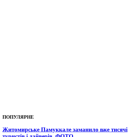
ПОПУЛЯРНЕ
Житомирське Памуккале заманило вже тисячі
туристів і дайверів. ФОТО