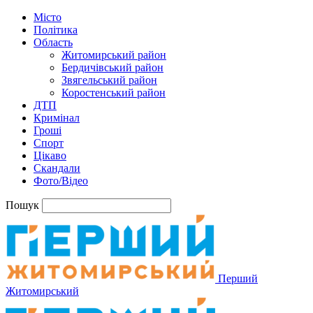
Місто
Політика
Область
Житомирський район
Бердичівський район
Звягельський район
Коростенський район
ДТП
Кримінал
Гроші
Спорт
Цікаво
Скандали
Фото/Відео
Пошук
Перший
Житомирський