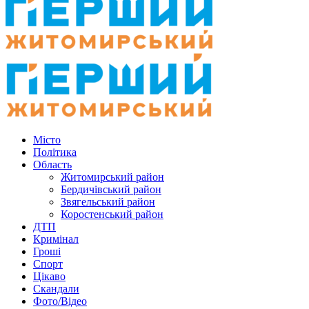
Місто
Політика
Область
Житомирський район
Бердичівський район
Звягельський район
Коростенський район
ДТП
Кримінал
Гроші
Спорт
Цікаво
Скандали
Фото/Відео