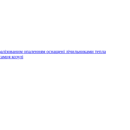
алізованим опаленням оснащені лічильниками тепла
амця козулі