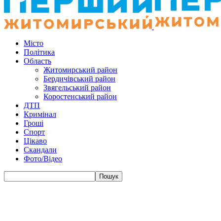
Місто
Політика
Область
Житомирський район
Бердичівський район
Звягельський район
Коростенський район
ДТП
Кримінал
Гроші
Спорт
Цікаво
Скандали
Фото/Відео