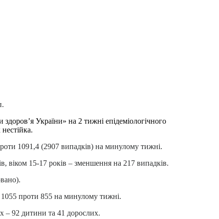
п.
здоров’я України» на 2 тижні епідеміологічного
 нестійка.
проти 1091,4 (2907 випадків) на минулому тижні.
в, віком 15-17 років – зменшення на 217 випадків.
вано).
ь 1055 проти 855 на минулому тижні.
их – 92 дитини та 41 дорослих.