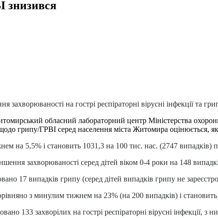
І знизився
я захворюваності на гострі респіраторні вірусні інфекції та гри
томирський обласний лабораторний центр Міністерства охорони 
я щодо грипу/ГРВІ серед населення міста Житомира оцінюється, як
м на 5,5% і становить 1031,3 на 100 тис. нас. (2747 випадків) 
шення захворюваності серед дітей віком 0-4 роки на 148 випадкі
ано 17 випадків грипу (серед дітей випадків грипу не зареєстро
орівняно з минулим тижнем на 23% (на 200 випадків) і становит
вано 133 захворілих на гострі респіраторні вірусні інфекції, з н