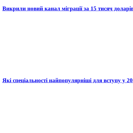
Викрили новий канал міграції за 15 тисяч доларі
Які спеціальності найпопулярніші для вступу у 20