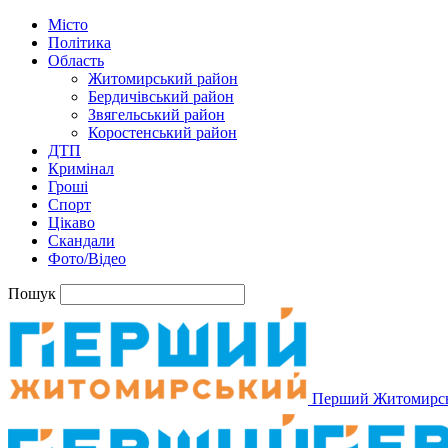
Місто
Політика
Область
Житомирський район
Бердичівський район
Звягельський район
Коростенський район
ДТП
Кримінал
Гроші
Спорт
Цікаво
Скандали
Фото/Відео
Пошук
Перший Житомирс