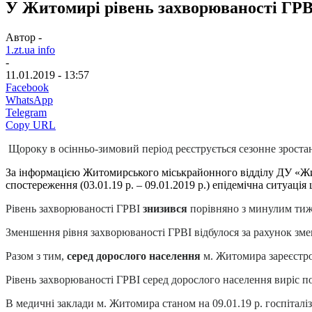
У Житомирі рівень захворюваності ГРВ
Автор -
1.zt.ua info
-
11.01.2019 - 13:57
Facebook
WhatsApp
Telegram
Copy URL
Щороку в осінньо-зимовий період реєструється сезонне зростанн
За інформацією Житомирського міськрайонного відділу ДУ «Жи
спостереження (03.01.19 р. – 09.01.2019 р.) епідемічна ситуаці
Рівень захворюваності ГРВІ
знизився
порівняно з минулим тижне
Зменшення рівня захворюваності ГРВІ відбулося за рахунок змен
Разом з тим,
серед дорослого населення
м. Житомира зареєстров
Рівень захворюваності ГРВІ серед дорослого населення виріс п
В медичні заклади м. Житомира станом на 09.01.19 р. госпіталізо