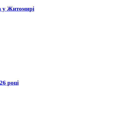
в у Житомирі
26 році