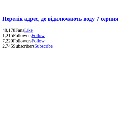
Перелік адрес, де відключають воду 7 серпня
48,178
Fans
Like
1,215
Followers
Follow
7,220
Followers
Follow
2,745
Subscribers
Subscribe