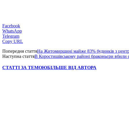
Facebook
WhatsApp
Telegram
Copy URL
Попередня стаття
На Житомирщині майже 83% будинків з центр
Наступна стаття
В Коростишівському районі браконьєри вбили с
СТАТТІ ЗА ТЕМОЮ
БІЛЬШЕ ВІД АВТОРА