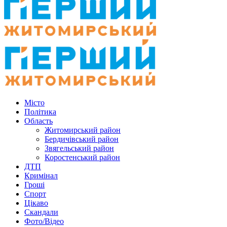
Місто
Політика
Область
Житомирський район
Бердичівський район
Звягельський район
Коростенський район
ДТП
Кримінал
Гроші
Спорт
Цікаво
Скандали
Фото/Відео