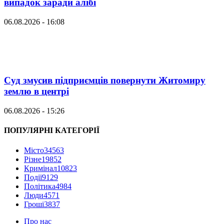
випадок заради алібі
06.08.2026 - 16:08
Суд змусив підприємців повернути Житомиру
землю в центрі
06.08.2026 - 15:26
ПОПУЛЯРНІ КАТЕГОРІЇ
Місто
34563
Різне
19852
Кримінал
10823
Події
9129
Політика
4984
Люди
4571
Гроші
3837
Про нас