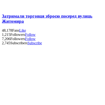
Затримали торговця зброєю посеред вулиць
Житомира
48,178
Fans
Like
1,215
Followers
Follow
7,206
Followers
Follow
2,745
Subscribers
Subscribe