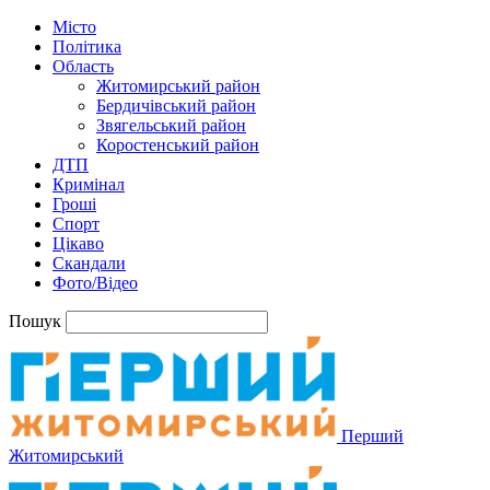
Місто
Політика
Область
Житомирський район
Бердичівський район
Звягельський район
Коростенський район
ДТП
Кримінал
Гроші
Спорт
Цікаво
Скандали
Фото/Відео
Пошук
Перший
Житомирський