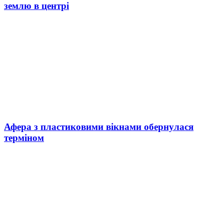
землю в центрі
Афера з пластиковими вікнами обернулася
терміном