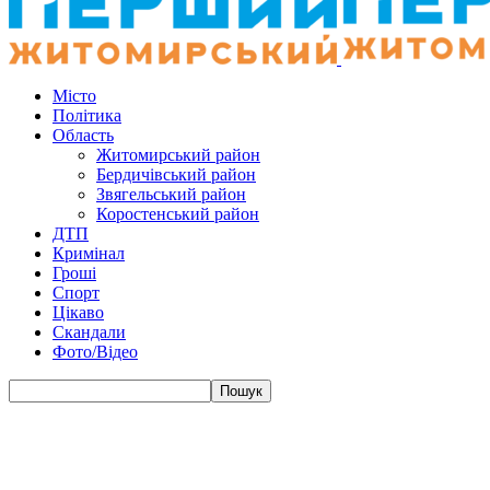
Місто
Політика
Область
Житомирський район
Бердичівський район
Звягельський район
Коростенський район
ДТП
Кримінал
Гроші
Спорт
Цікаво
Скандали
Фото/Відео