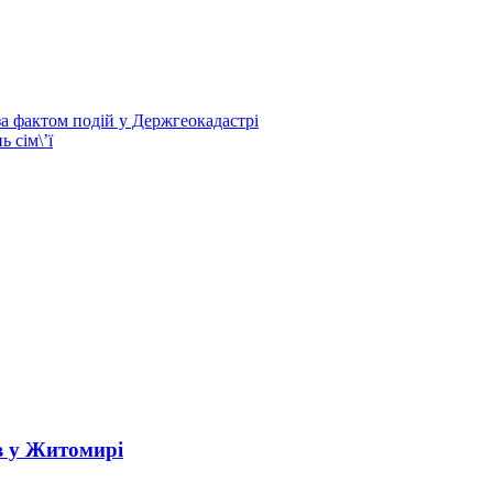
а фактом подій у Держгеокадастрі
 сім\’ї
в у Житомирі