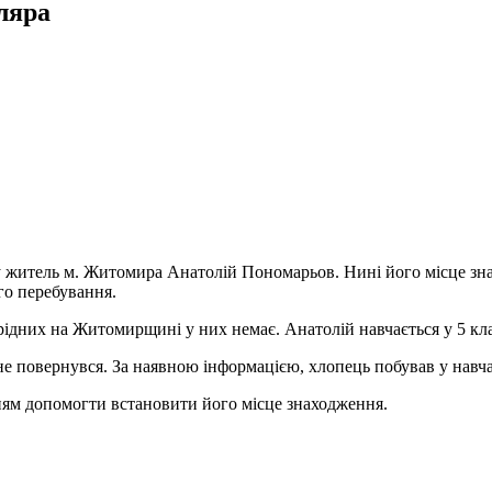
ляра
у житель м. Житомира Анатолій Пономарьов. Нині його місце зн
го перебування.
 рідних на Житомирщині у них немає. Анатолій навчається у 5 кл
 не повернувся. За наявною інформацією, хлопець побував у навча
нням допомогти встановити його місце знаходження.