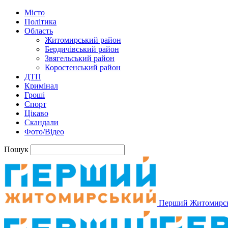
Місто
Політика
Область
Житомирський район
Бердичівський район
Звягельський район
Коростенський район
ДТП
Кримінал
Гроші
Спорт
Цікаво
Скандали
Фото/Відео
Пошук
Перший Житомирс