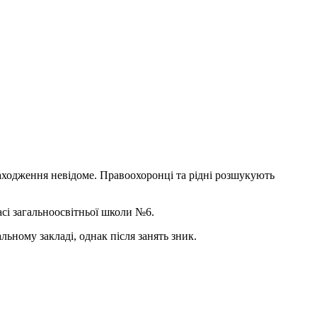
аходження невідоме. Правоохоронці та рідні розшукують
асі загальноосвітньої школи №6.
льному закладі, однак після занять зник.