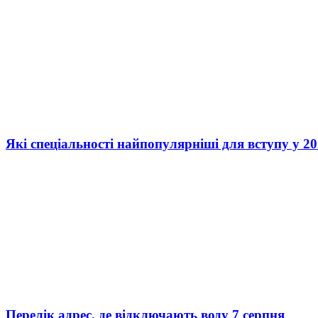
Які спеціальності найпопулярніші для вступу у 20
Перелік адрес, де відключають воду 7 серпня