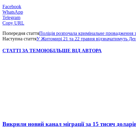
Facebook
WhatsApp
Telegram
Copy URL
Попередня стаття
Поліція розпочала кримінальне провадження з
Наступна стаття
У Житомирі 21 та 22 травня відзначатимуть День
СТАТТІ ЗА ТЕМОЮ
БІЛЬШЕ ВІД АВТОРА
Викрили новий канал міграції за 15 тисяч доларі