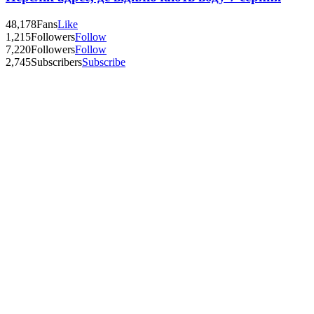
48,178
Fans
Like
1,215
Followers
Follow
7,220
Followers
Follow
2,745
Subscribers
Subscribe