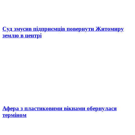
Суд змусив підприємців повернути Житомиру
землю в центрі
Афера з пластиковими вікнами обернулася
терміном