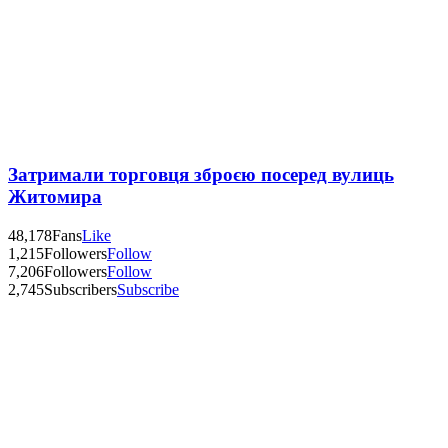
Затримали торговця зброєю посеред вулиць
Житомира
48,178
Fans
Like
1,215
Followers
Follow
7,206
Followers
Follow
2,745
Subscribers
Subscribe