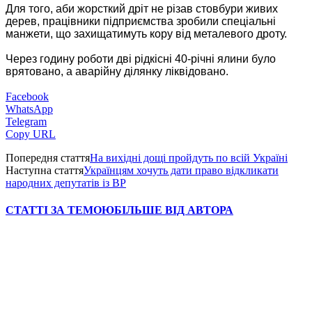
Для того, аби жорсткий дріт не різав стовбури живих
дерев, працівники підприємства зробили спеціальні
манжети, що захищатимуть кору від металевого дроту.
Через годину роботи дві рідкісні 40-річні ялини було
врятовано, а аварійну ділянку ліквідовано.
Facebook
WhatsApp
Telegram
Copy URL
Попередня стаття
На вихідні дощі пройдуть по всій Україні
Наступна стаття
Українцям хочуть дати право відкликати
народних депутатів із ВР
СТАТТІ ЗА ТЕМОЮ
БІЛЬШЕ ВІД АВТОРА