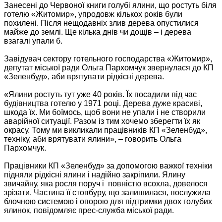
Занесені до Червоної книги голубі ялини, що ростуть біля
готелю «Житомир», упродовж кількох років були
похилені. Після нещодавніх злив дерева опустилися
майже до землі. Ще кілька днів чи дощів – і дерева
взагалі упали б.
Завідувач сектору готельного господарства «Житомир»,
депутат міської ради Ольга Пархомчук звернулася до КП
«Зеленбуд», аби врятувати рідкісні дерева.
«Ялини ростуть тут уже 40 років. Їх посадили під час
будівництва готелю у 1971 році. Дерева дуже красиві,
шкода їх. Ми боїмось, щоб вони не упали і не створили
аварійної ситуації. Разом із тим хочемо зберегти їх як
окрасу. Тому ми викликали працівників КП «Зеленбуд»,
техніку, аби врятувати ялини», – говорить Ольга
Пархомчук.
Працівники КП «Зеленбуд» за допомогою важкої техніки
підняли рідкісні ялини і надійно закріпили. Ялину
звичайну, яка росля поруч і повністю всохла, довелося
зрізати. Частина її стовбуру, що залишилася, послужила
блочною системою і опорою для підтримки двох голубих
ялинок, повідомляє прес-служба міської ради.