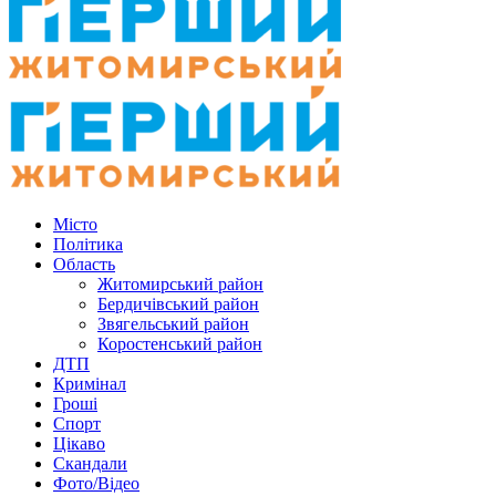
Місто
Політика
Область
Житомирський район
Бердичівський район
Звягельський район
Коростенський район
ДТП
Кримінал
Гроші
Спорт
Цікаво
Скандали
Фото/Відео