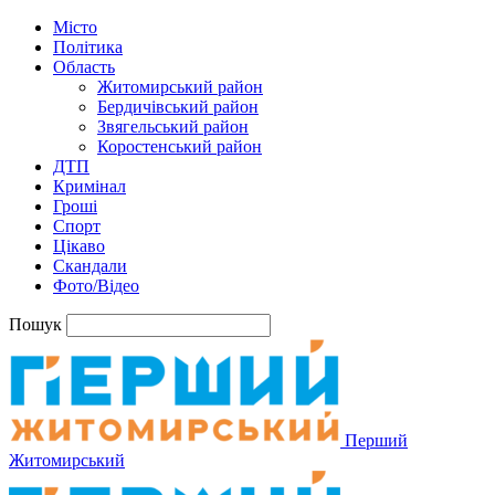
Місто
Політика
Область
Житомирський район
Бердичівський район
Звягельський район
Коростенський район
ДТП
Кримінал
Гроші
Спорт
Цікаво
Скандали
Фото/Відео
Пошук
Перший
Житомирський