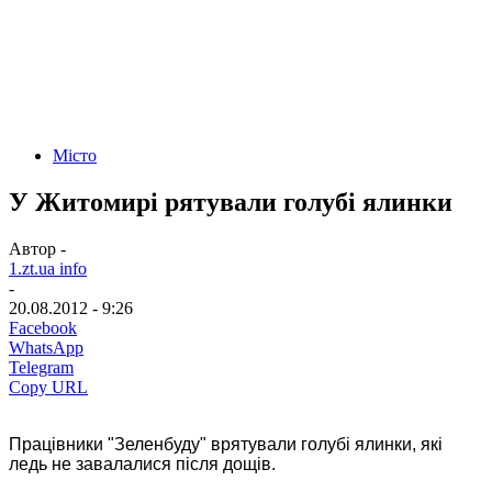
Місто
У Житомирі рятували голубі ялинки
Автор -
1.zt.ua info
-
20.08.2012 - 9:26
Facebook
WhatsApp
Telegram
Copy URL
Працівники "Зеленбуду" врятували голубі ялинки, які
ледь не завалалися після дощів.