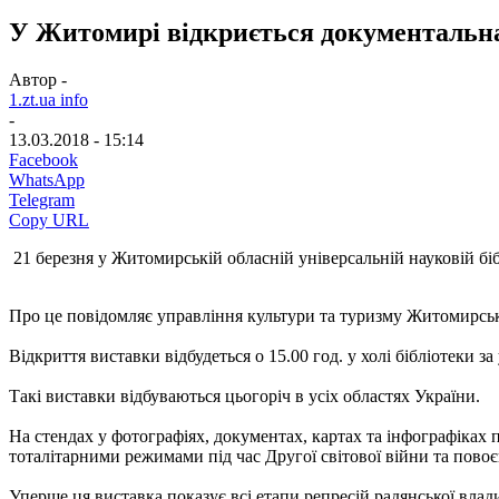
У Житомирі відкриється документальна
Автор -
1.zt.ua info
-
13.03.2018 - 15:14
Facebook
WhatsApp
Telegram
Copy URL
21 березня у Житомирській обласній універсальній науковій бібл
Про це повідомляє управління культури та туризму Житомирсь
Відкриття виставки відбудеться о 15.00 год. у холі бібліотеки за
Такі виставки відбуваються цьогоріч в усіх областях України.
На стендах у фотографіях, документах, картах та інфографіках
тоталітарними режимами під час Другої світової війни та пово
Уперше ця виставка показує всі етапи репресій радянської влад