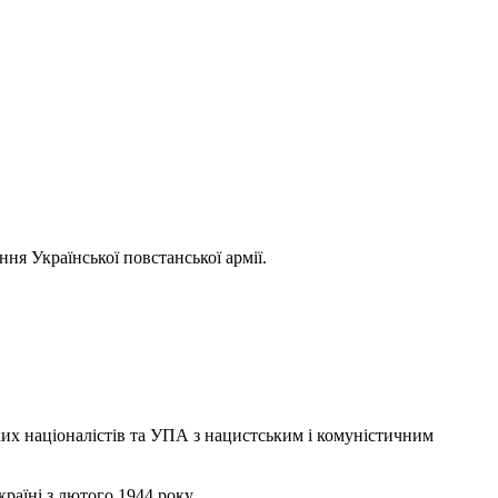
ня Української повстанської армії.
ьких націоналістів та УПА з нацистським і комуністичним
раїні з лютого 1944 року.