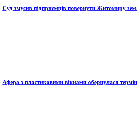
Суд змусив підприємців повернути Житомиру зем
Афера з пластиковими вікнами обернулася термі