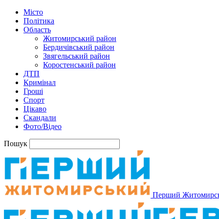
Місто
Політика
Область
Житомирський район
Бердичівський район
Звягельський район
Коростенський район
ДТП
Кримінал
Гроші
Спорт
Цікаво
Скандали
Фото/Відео
Пошук
Перший Житомирс