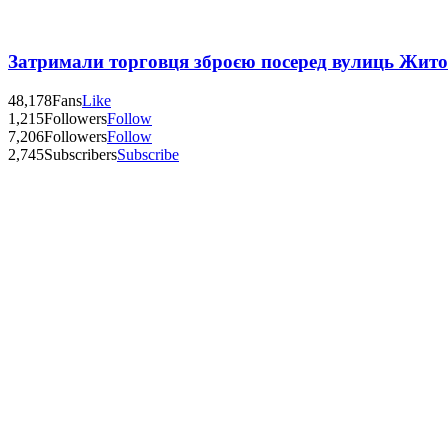
Затримали торговця зброєю посеред вулиць Жит
48,178
Fans
Like
1,215
Followers
Follow
7,206
Followers
Follow
2,745
Subscribers
Subscribe