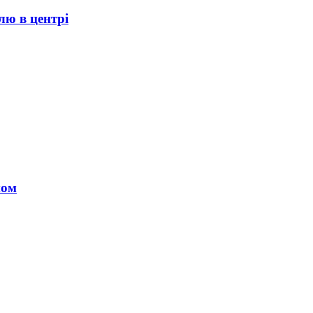
лю в центрі
ном