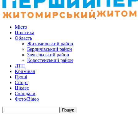
Місто
Політика
Область
Житомирський район
Бердичівський район
Звягельський район
Коростенський район
ДТП
Кримінал
Гроші
Спорт
Цікаво
Скандали
Фото/Відео