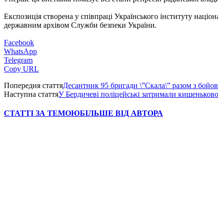
Експозиція створена у співпраці Українського інституту наці
державним архівом Служби безпеки України.
Facebook
WhatsApp
Telegram
Copy URL
Попередня стаття
Десантник 95 бригади \”Скала\” разом з бой
Наступна стаття
У Бердичеві поліцейські затримали кишеньково
СТАТТІ ЗА ТЕМОЮ
БІЛЬШЕ ВІД АВТОРА