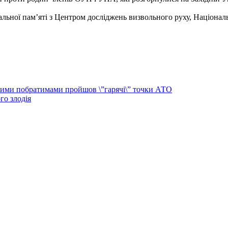
ональної пам’яті з Центром досліджень визвольного руху, Націо
овими побратимами пройшов \”гарячі\” точки АТО
го злодія