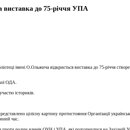
 виставка до 75-річчя УПА
іотеці імені О.Ольжича відкриється виставка до 75-річчя створен
кої ОДА.
 участю істориків.
 представлено цілісну картину протистояння Організації українс
єнний час.
и проти родин членів ОУН і УПА, які розгорнулися на Західній Ук