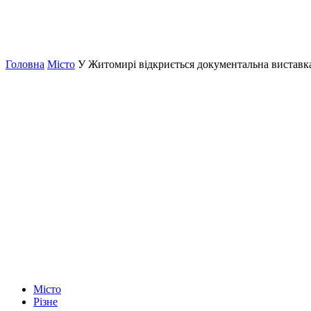
Головна
Місто
У Житомирі відкриється документальна виставк
Місто
Різне