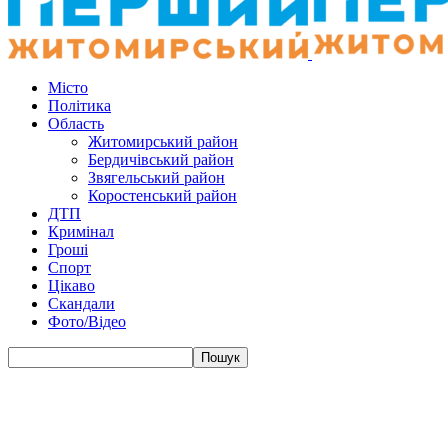
Місто
Політика
Область
Житомирський район
Бердичівський район
Звягельський район
Коростенський район
ДТП
Кримінал
Гроші
Спорт
Цікаво
Скандали
Фото/Відео