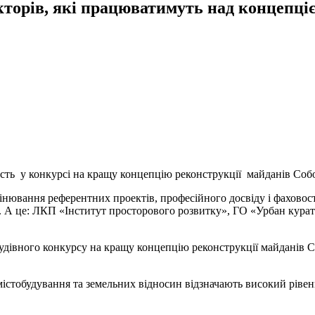
торів, які працюватимуть над концепці
сть у конкурсі на кращу концепцію реконструкції майданів Соб
ювання референтних проектів, професійного досвіду і фаховості 
А це: ЛКП «Інститут просторового розвитку», ГО «Урбан курато
будівного конкурсу на кращу концепцію реконструкції майданів
містобудування та земельних відносин відзначають високий рівен