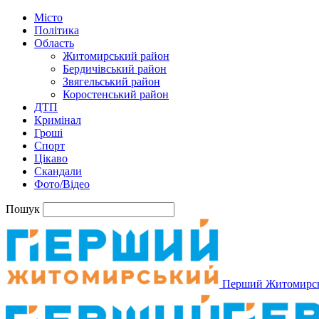
Місто
Політика
Область
Житомирський район
Бердичівський район
Звягельський район
Коростенський район
ДТП
Кримінал
Гроші
Спорт
Цікаво
Скандали
Фото/Відео
Пошук
Перший Житомирс