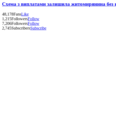
Схема з виплатами залишила житомирянина без 
48,178
Fans
Like
1,215
Followers
Follow
7,206
Followers
Follow
2,745
Subscribers
Subscribe