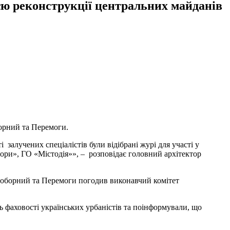
єю реконструкції центральних майданів
орний та Перемоги.
залучених спеціалістів були відібрані журі для участі у
ри», ГО «Містодія»», – розповідає головний архітектор
 Соборний та Перемоги погодив виконавчий комітет
ь фаховості українських урбаністів та поінформували, що