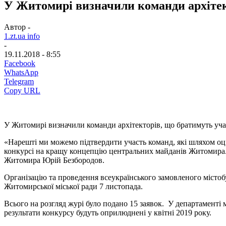
У Житомирі визначили команди архітек
Автор -
1.zt.ua info
-
19.11.2018 - 8:55
Facebook
WhatsApp
Telegram
Copy URL
У Житомирі визначили команди архітекторів, що братимуть уча
«Нарешті ми можемо підтвердити участь команд, які шляхом оцін
конкурсі на кращу концепцію центральних майданів Житомира. 
Житомира Юрій Безбородов.
Організацію та проведення всеукраїнського замовленого місто
Житомирської міської ради 7 листопада.
Всього на розгляд журі було подано 15 заявок. У департаменті 
результати конкурсу будуть оприлюднені у квітні 2019 року.