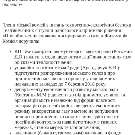
опаленні
».
Члени міської комісії з питань техногенно-екологічної безпеки
і надзвичайних ситуацій одноголосно прийняли рішення
«Про обмеження споживання природного газу в Житомирі».
Комісія доручила:
КП "Житомиртеплокомуненерго" міської ради (Рогожин
Д.В.) вжити заходів щодо оптимізації використання газу
об’єктами теплопостачання;
управлінню освіти міської ради (Арендарчук В.В.):
підготувати розпорядження міського голови про
припинення навчального процесу у підвідомчих
навчальних закладах до 7 березня 2018 року;
департаменту економічного розвитку міської ради
(Костриця М.М.): довести до підприємств, установ та
організацій міста незалежно від форми власності
інформацію про необхідність введення економного
режиму використання газу з метою не допущення
повного припинення газопостачання; здійснювати
постійний контроль за наявністю тиску в газових
мережах, станом мереж теплопостачання;
власникам (балансоутримувачам) житлового фонду