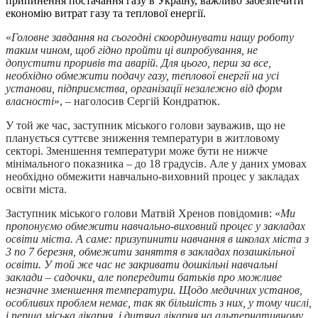
припинення постачання газу в Україну, важливо забезпечити
економію витрат газу та теплової енергії.
«
Головне завдання на сьогодні скоординувати нашу роботу
таким чином, щоб гідно пройти ці випробування, не
допустити проривів та аварій. Для цього, перш за все,
необхідно обмежити подачу газу, теплової енергії на усі
установи, підприємства, організації незалежно від форм
власності
», – наголосив Сергій Кондратюк.
У той же час, заступник міського голови зауважив, що не
планується суттєве зниження температури в житловому
секторі. Зменшення температури може бути не нижче
мінімального показника – до 18 градусів. Але у даних умовах
необхідно обмежити навчально-виховний процес у закладах
освіти міста.
Заступник міського голови Матвій Хренов повідомив: «
Ми
пропонуємо обмежити навчально-виховний процес у закладах
освіти міста. А саме: призупинити навчання в школах міста з
3 по 7 березня, обмежити заняття в закладах позашкільної
освіти. У той же час не закривати дошкільні навчальні
заклади – садочки, але попередити батьків про можливе
незначне зменшення температури. Щодо медичних установ,
особливих проблем немає, так як більшість з них, у тому числі,
і перша міська лікарня, і дитяча лікарня на альтернативному