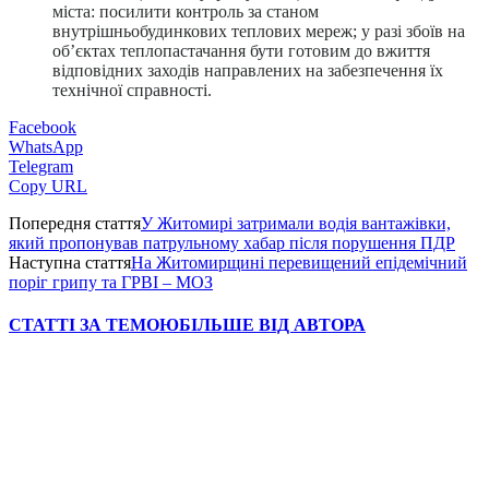
міста: посилити контроль за станом
внутрішньобудинкових теплових мереж; у разі збоїв на
об’єктах теплопастачання бути готовим до вжиття
відповідних заходів направлених на забезпечення їх
технічної справності.
Facebook
WhatsApp
Telegram
Copy URL
Попередня стаття
У Житомирі затримали водія вантажівки,
який пропонував патрульному хабар після порушення ПДР
Наступна стаття
На Житомирщині перевищений епідемічний
поріг грипу та ГРВІ – МОЗ
СТАТТІ ЗА ТЕМОЮ
БІЛЬШЕ ВІД АВТОРА