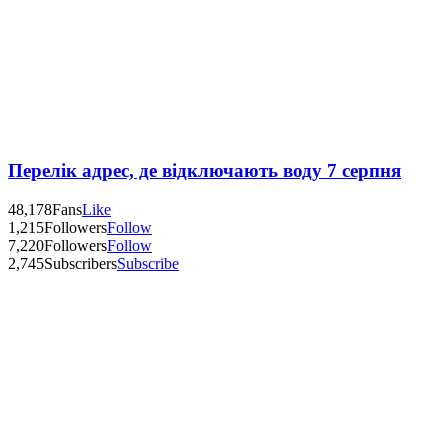
Перелік адрес, де відключають воду 7 серпня
48,178
Fans
Like
1,215
Followers
Follow
7,220
Followers
Follow
2,745
Subscribers
Subscribe