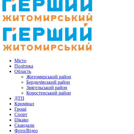
Місто
Політика
Область
Житомирський район
Бердичівський район
Звягельський район
Коростенський район
ДТП
Кримінал
Гроші
Спорт
Цікаво
Скандали
Фото/Відео