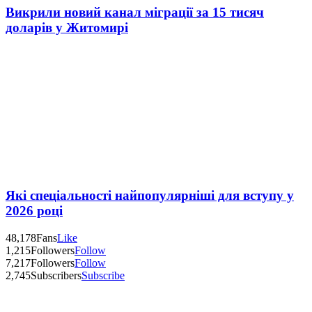
Викрили новий канал міграції за 15 тисяч
доларів у Житомирі
Які спеціальності найпопулярніші для вступу у
2026 році
48,178
Fans
Like
1,215
Followers
Follow
7,217
Followers
Follow
2,745
Subscribers
Subscribe