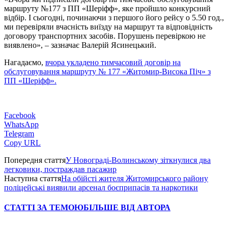
маршруту №177 з ПП «Шеріфф», яке пройшло конкурсний
відбір. І сьогодні, починаючи з першого його рейсу о 5.50 год.,
ми перевіряли вчасність виїзду на маршрут та відповідність
договору транспортних засобів. Порушень перевіркою не
виявлено», – зазначає Валерій Ясинецький.
Нагадаємо,
вчора укладено тимчасовий договір на
обслуговування маршруту № 177 «Житомир-Висока Піч» з
ПП «Шеріфф».
Facebook
WhatsApp
Telegram
Copy URL
Попередня стаття
У Новограді-Волинському зіткнулися два
легковики, постраждав пасажир
Наступна стаття
На обійсті жителя Житомирського району
поліцейські виявили арсенал боєприпасів та наркотики
СТАТТІ ЗА ТЕМОЮ
БІЛЬШЕ ВІД АВТОРА