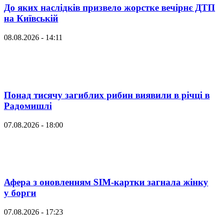
До яких наслідків призвело жорстке вечірнє ДТП
на Київській
08.08.2026 - 14:11
Понад тисячу загиблих рибин виявили в річці в
Радомишлі
07.08.2026 - 18:00
Афера з оновленням SIM-картки загнала жінку
у борги
07.08.2026 - 17:23