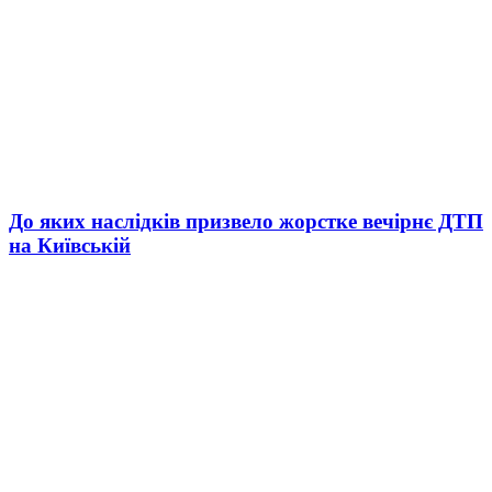
До яких наслідків призвело жорстке вечірнє ДТП
на Київській