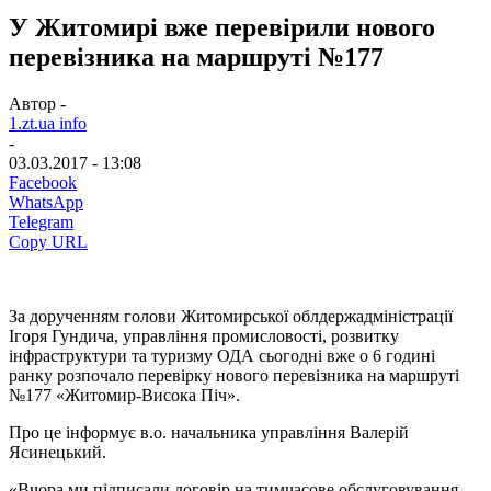
У Житомирі вже перевірили нового
перевізника на маршруті №177
Автор -
1.zt.ua info
-
03.03.2017 - 13:08
Facebook
WhatsApp
Telegram
Copy URL
За дорученням голови Житомирської облдержадміністрації
Ігоря Гундича, управління промисловості, розвитку
інфраструктури та туризму ОДА сьогодні вже о 6 годині
ранку розпочало перевірку нового перевізника на маршруті
№177 «Житомир-Висока Піч».
Про це інформує в.о. начальника управління Валерій
Ясинецький.
«Вчора ми підписали договір на тимчасове обслуговування