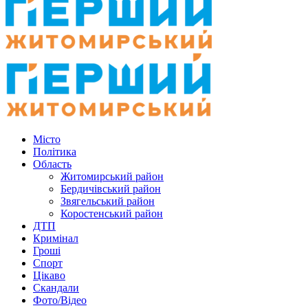
Місто
Політика
Область
Житомирський район
Бердичівський район
Звягельський район
Коростенський район
ДТП
Кримінал
Гроші
Спорт
Цікаво
Скандали
Фото/Відео