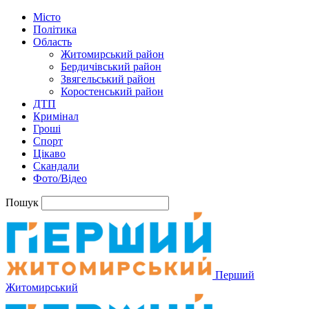
Місто
Політика
Область
Житомирський район
Бердичівський район
Звягельський район
Коростенський район
ДТП
Кримінал
Гроші
Спорт
Цікаво
Скандали
Фото/Відео
Пошук
Перший
Житомирський